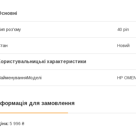
Основні
ип роз'єму
40 pin
Стан
Новий
Користувальницькі характеристики
НайменуванняМоделі
HP OMEN
нформація для замовлення
іна:
5 996 ₴