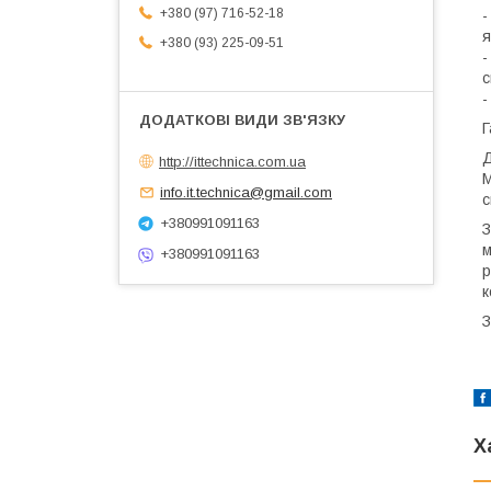
+380 (97) 716-52-18
-
я
+380 (93) 225-09-51
-
с
-
Г
Д
http://ittechnica.com.ua
М
info.it.technica@gmail.com
с
+380991091163
З
м
+380991091163
р
к
З
Х