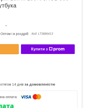
утбука
Оптом і в роздріб
Код:
LT3886413
Купити з
ротягом 14 днів
за домовленістю