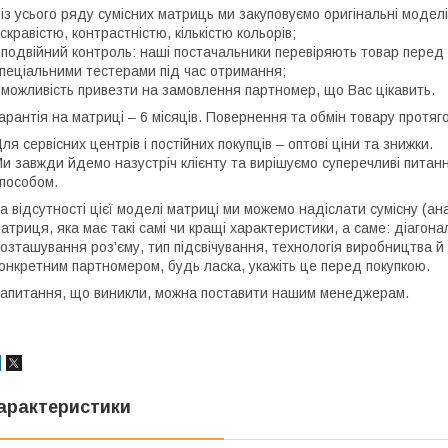
 із усього ряду сумісних матриць ми закуповуємо оригінальні моде
скравістю, контрастністю, кількістю кольорів;
 подвійний контроль: наші постачальники перевіряють товар перед 
пеціальними тестерами під час отримання;
 можливість привезти на замовлення партномер, що Вас цікавить.
арантія на матриці – 6 місяців. Повернення та обмін товару протяго
ля сервісних центрів і постійних покупців – оптові ціни та знижки.
и завжди йдемо назустріч клієнту та вирішуємо суперечливі пита
пособом.
а відсутності цієї моделі матриці ми можемо надіслати сумісну (ан
атриця, яка має такі самі чи кращі характеристики, а саме: діагона
озташування роз'єму, тип підсвічування, технологія виробництва й
онкретним партномером, будь ласка, укажіть це перед покупкою.
апитання, що виникли, можна поставити нашим менеджерам.
арактеристики