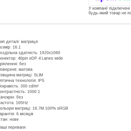
У компанії підключені
будь-який товар не п
ип деталі: матриця
озмір: 16.1
оздільна здатність: 1920x1080
онектор: 40pin eDP 4 Lanes wide
ріплення: без
оверхня: матова
овщина матриці: SLIM
птична технологія: IPS
скравість: 300 cd/m²
онтрастність: 1000:1
ачскрін: без
астота: 165Hz
ольори матриці: 16.7M 100% sRGB
арантія: 6 місяців
тан: нове
аші переваги: