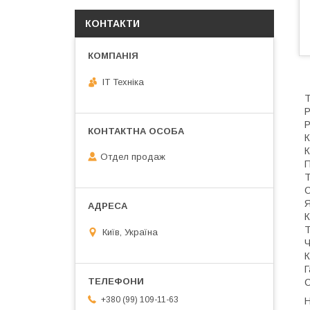
КОНТАКТИ
IT Техніка
Т
Р
Р
К
К
Отдел продаж
П
Т
О
Я
К
Т
Київ, Україна
Ч
К
Г
С
+380 (99) 109-11-63
Н