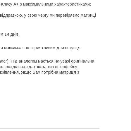
лі Класу А+ з максимальними характеристиками:
відправкою, у свою чергу ми перевіряємо матриці
м 14 днів.
ння максимально сприятливим для покупця
алог). Під аналогом мається на увазі оригінальна
ль, роздільна здатність, тип інтерфейсу,
 кріплення. Якщо Вам потрібна матриця з