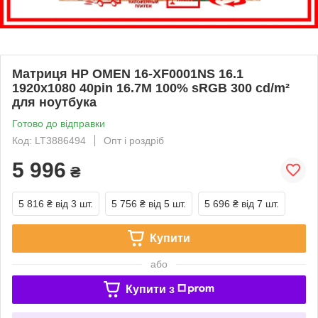
Матриця HP OMEN 16-XF0001NS 16.1
1920x1080 40pin 16.7M 100% sRGB 300 cd/m²
для ноутбука
Готово до відправки
Код: LT3886494
Опт і роздріб
5 996
₴
5 816 ₴
від 3 шт.
5 756 ₴
від 5 шт.
5 696 ₴
від 7 шт.
Купити
або
Купити з