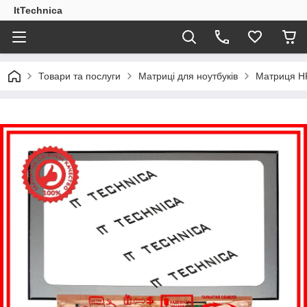
ItTechnica
Товари та послуги
Матриці для ноутбуків
Матриця HP