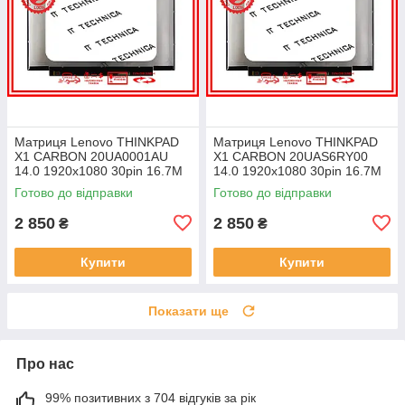
Матриця Lenovo THINKPAD
Матриця Lenovo THINKPAD
X1 CARBON 20UA0001AU
X1 CARBON 20UAS6RY00
14.0 1920x1080 30pin 16.7M
14.0 1920x1080 30pin 16.7M
45% NTSC 300 cd/m² для
45% NTSC 300 cd/m² для
Готово до відправки
Готово до відправки
ноутбука
ноутбука
2 850
2 850
₴
₴
Купити
Купити
Показати ще
Про нас
99% позитивних з 704 відгуків за рік