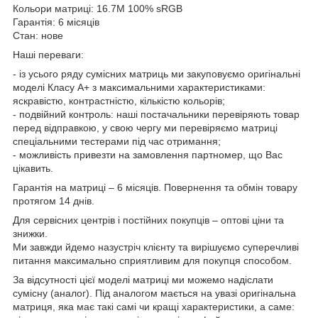
Кольори матриці: 16.7M 100% sRGB
Гарантія: 6 місяців
Стан: нове
Наші переваги:
- із усього ряду сумісних матриць ми закуповуємо оригінальні
моделі Класу А+ з максимальними характеристиками:
яскравістю, контрастністю, кількістю кольорів;
- подвійний контроль: наші постачальники перевіряють товар
перед відправкою, у свою чергу ми перевіряємо матриці
спеціальними тестерами під час отримання;
- можливість привезти на замовлення партномер, що Вас
цікавить.
Гарантія на матриці – 6 місяців. Повернення та обмін товару
протягом 14 днів.
Для сервісних центрів і постійних покупців – оптові ціни та
знижки.
Ми завжди йдемо назустріч клієнту та вирішуємо суперечливі
питання максимально сприятливим для покупця способом.
За відсутності цієї моделі матриці ми можемо надіслати
сумісну (аналог). Під аналогом мається на увазі оригінальна
матриця, яка має такі самі чи кращі характеристики, а саме: