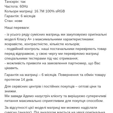
Тачскрін: так
Частота: 60Hz
Кольори матриці: 16.7M 100% sRGB
Гарантія: 6 місяців
Стан: нове
Наші переваги:
- із усього ряду сумісних матриць ми закуповуємо оригінальні
моделі Класу А+ з максимальними характеристиками:
яскравістю, контрастністю, кількістю кольорів;
- подвійний контроль: наші постачальники перевіряють товар
перед відправкою, у свою чергу ми перевіряємо матриці
спеціальними тестерами під час отримання;
- можливість привезти на замовлення партномер, що Вас
цікавить.
Гарантія на матриці – 6 місяців. Повернення та обмін товару
протягом 14 днів.
Для сервісних центрів і постійних покупців – оптові ціни та
знижки.
Ми завжди йдемо назустріч клієнту та вирішуємо суперечливі
питання максимально сприятливим для покупця способом.
За відсутності цієї моделі матриці ми можемо надіслати
сумісну (аналог). Під аналогом мається на увазі оригінальна