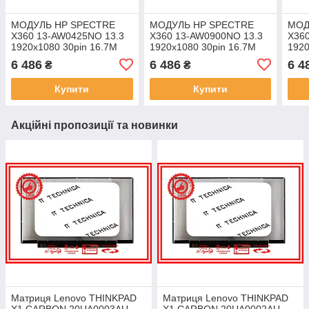
МОДУЛЬ HP SPECTRE
МОДУЛЬ HP SPECTRE
МОД
X360 13-AW0425NO 13.3
X360 13-AW0900NO 13.3
X36
1920x1080 30pin 16.7M
1920x1080 30pin 16.7M
1920
100% sRGB 400 cd/m² для
100% sRGB 400 cd/m² для
100%
6 486
6 486
6 4
₴
₴
ноутбука
ноутбука
ноут
Купити
Купити
Акційні пропозиції та новинки
Матриця Lenovo THINKPAD
Матриця Lenovo THINKPAD
X1 CARBON 20UA0003AU
X1 CARBON 20UA0002AU