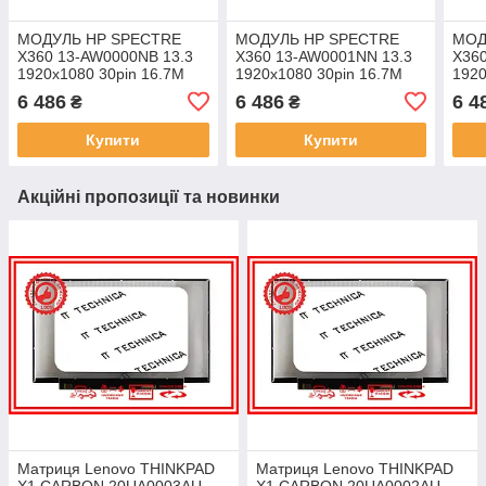
МОДУЛЬ HP SPECTRE
МОДУЛЬ HP SPECTRE
МОД
X360 13-AW0000NB 13.3
X360 13-AW0001NN 13.3
X36
1920x1080 30pin 16.7M
1920x1080 30pin 16.7M
1920
100% sRGB 400 cd/m² для
100% sRGB 400 cd/m² для
100%
6 486
6 486
6 4
₴
₴
ноутбука
ноутбука
ноут
Купити
Купити
Акційні пропозиції та новинки
Матриця Lenovo THINKPAD
Матриця Lenovo THINKPAD
X1 CARBON 20UA0003AU
X1 CARBON 20UA0002AU