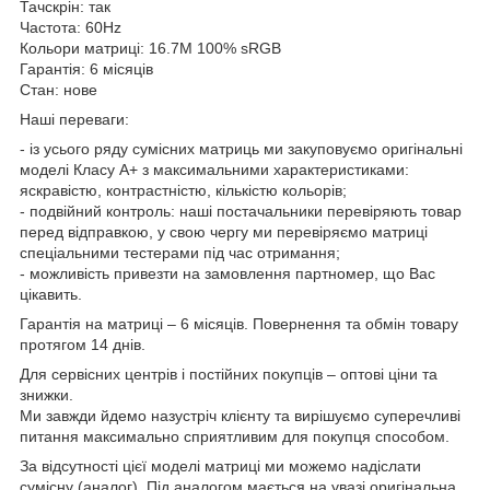
Тачскрін: так
Частота: 60Hz
Кольори матриці: 16.7M 100% sRGB
Гарантія: 6 місяців
Стан: нове
Наші переваги:
- із усього ряду сумісних матриць ми закуповуємо оригінальні
моделі Класу А+ з максимальними характеристиками:
яскравістю, контрастністю, кількістю кольорів;
- подвійний контроль: наші постачальники перевіряють товар
перед відправкою, у свою чергу ми перевіряємо матриці
спеціальними тестерами під час отримання;
- можливість привезти на замовлення партномер, що Вас
цікавить.
Гарантія на матриці – 6 місяців. Повернення та обмін товару
протягом 14 днів.
Для сервісних центрів і постійних покупців – оптові ціни та
знижки.
Ми завжди йдемо назустріч клієнту та вирішуємо суперечливі
питання максимально сприятливим для покупця способом.
За відсутності цієї моделі матриці ми можемо надіслати
сумісну (аналог). Під аналогом мається на увазі оригінальна