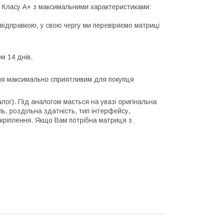
лі Класу А+ з максимальними характеристиками:
відправкою, у свою чергу ми перевіряємо матриці
м 14 днів.
ння максимально сприятливим для покупця
алог). Під аналогом мається на увазі оригінальна
ль, роздільна здатність, тип інтерфейсу,
 кріплення. Якщо Вам потрібна матриця з