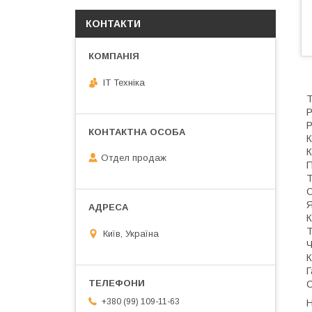
КОНТАКТИ
IT Техніка
Т
Р
Р
К
К
Отдел продаж
П
Т
О
Я
К
Т
Київ, Україна
Ч
К
Г
С
+380 (99) 109-11-63
Н