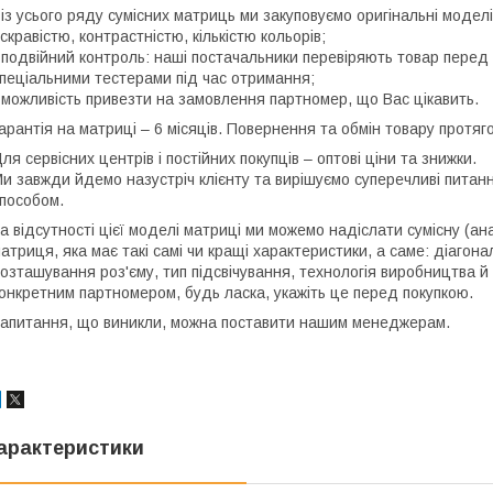
 із усього ряду сумісних матриць ми закуповуємо оригінальні моде
скравістю, контрастністю, кількістю кольорів;
 подвійний контроль: наші постачальники перевіряють товар перед 
пеціальними тестерами під час отримання;
 можливість привезти на замовлення партномер, що Вас цікавить.
арантія на матриці – 6 місяців. Повернення та обмін товару протяго
ля сервісних центрів і постійних покупців – оптові ціни та знижки.
и завжди йдемо назустріч клієнту та вирішуємо суперечливі пита
пособом.
а відсутності цієї моделі матриці ми можемо надіслати сумісну (ан
атриця, яка має такі самі чи кращі характеристики, а саме: діагона
озташування роз'єму, тип підсвічування, технологія виробництва й
онкретним партномером, будь ласка, укажіть це перед покупкою.
апитання, що виникли, можна поставити нашим менеджерам.
арактеристики