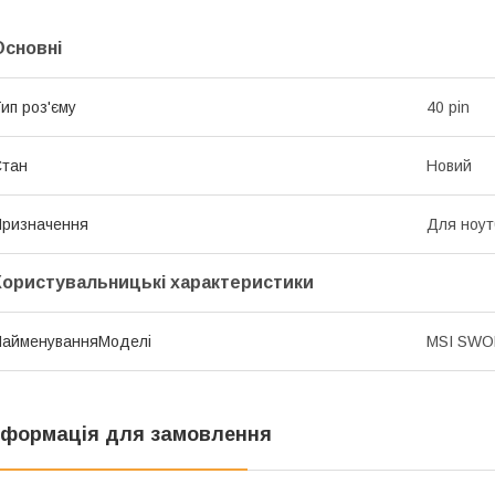
Основні
ип роз'єму
40 pin
Стан
Новий
ризначення
Для ноут
Користувальницькі характеристики
НайменуванняМоделі
MSI SWO
нформація для замовлення