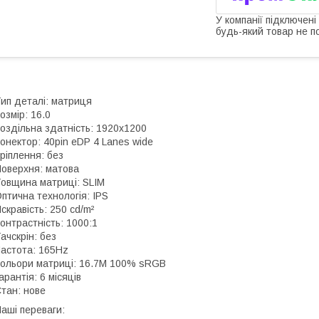
У компанії підключені
будь-який товар не п
ип деталі: матриця
озмір: 16.0
оздільна здатність: 1920x1200
онектор: 40pin eDP 4 Lanes wide
ріплення: без
оверхня: матова
овщина матриці: SLIM
птична технологія: IPS
скравість: 250 cd/m²
онтрастність: 1000:1
ачскрін: без
астота: 165Hz
ольори матриці: 16.7M 100% sRGB
арантія: 6 місяців
тан: нове
аші переваги: