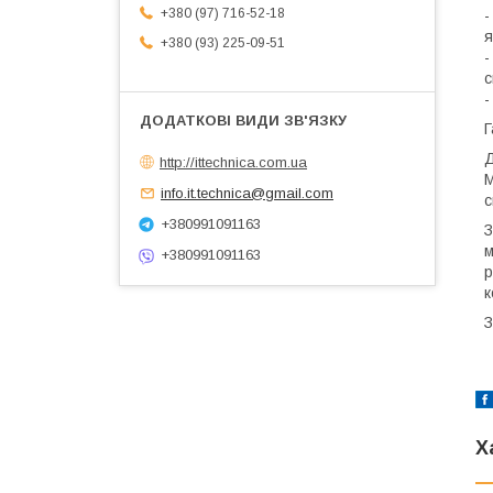
+380 (97) 716-52-18
-
я
+380 (93) 225-09-51
-
с
-
Г
Д
http://ittechnica.com.ua
М
info.it.technica@gmail.com
с
+380991091163
З
м
+380991091163
р
к
З
Х