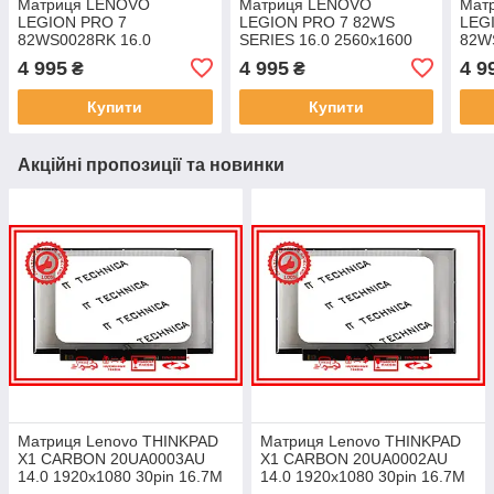
Матриця LENOVO
Матриця LENOVO
Мат
LEGION PRO 7
LEGION PRO 7 82WS
LEG
82WS0028RK 16.0
SERIES 16.0 2560x1600
82W
2560x1600 40pin 1.06B
40pin 1.06B 100% DCI-P3
2560
4 995
4 995
4 9
₴
₴
100% DCI-P3 500 cd/m²
500 cd/m² для ноутбука
100%
для ноутбука
для 
Купити
Купити
Акційні пропозиції та новинки
Матриця Lenovo THINKPAD
Матриця Lenovo THINKPAD
X1 CARBON 20UA0003AU
X1 CARBON 20UA0002AU
14.0 1920x1080 30pin 16.7M
14.0 1920x1080 30pin 16.7M
45% NTSC 300 cd/m² для
45% NTSC 300 cd/m² для