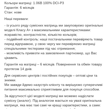
Кольори матриці: 1.06B 100% DCI-P3
Гарантія: 6 місяців
Стан: нове
Наші переваги:
- із усього ряду сумісних матриць ми закуповуємо оригінальні
моделі Класу А+ з максимальними характеристиками:
яскравістю, контрастністю, кількістю кольорів;
- подвійний контроль: наші постачальники перевіряють товар
перед відправкою, у свою чергу ми перевіряємо матриці
спеціальними тестерами під час отримання;
- можливість привезти на замовлення партномер, що Вас
цікавить.
Гарантія на матриці – 6 місяців. Повернення та обмін товару
протягом 14 днів.
Для сервісних центрів і постійних покупців – оптові ціни та
знижки.
Ми завжди йдемо назустріч клієнту та вирішуємо суперечливі
питання максимально сприятливим для покупця способом.
За відсутності цієї моделі матриці ми можемо надіслати
сумісну (аналог). Під аналогом мається на увазі оригінальна
матриця, яка має такі самі чи кращі характеристики, а саме: