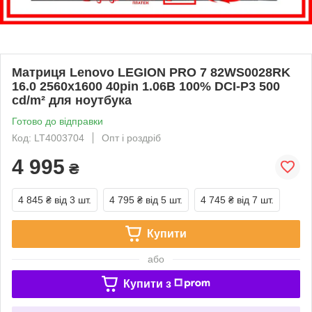
Матриця Lenovo LEGION PRO 7 82WS0028RK
16.0 2560x1600 40pin 1.06B 100% DCI-P3 500
cd/m² для ноутбука
Готово до відправки
Код: LT4003704
Опт і роздріб
4 995
₴
4 845 ₴
від 3 шт.
4 795 ₴
від 5 шт.
4 745 ₴
від 7 шт.
Купити
або
Купити з