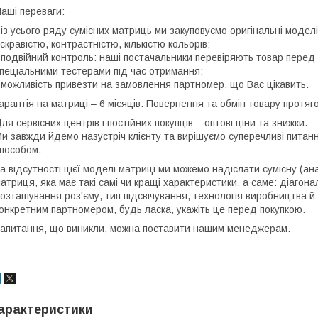
аші переваги:
 із усього ряду сумісних матриць ми закуповуємо оригінальні моде
скравістю, контрастністю, кількістю кольорів;
 подвійний контроль: наші постачальники перевіряють товар перед 
пеціальними тестерами під час отримання;
 можливість привезти на замовлення партномер, що Вас цікавить.
арантія на матриці – 6 місяців. Повернення та обмін товару протяго
ля сервісних центрів і постійних покупців – оптові ціни та знижки.
и завжди йдемо назустріч клієнту та вирішуємо суперечливі пита
пособом.
а відсутності цієї моделі матриці ми можемо надіслати сумісну (ан
атриця, яка має такі самі чи кращі характеристики, а саме: діагона
озташування роз'єму, тип підсвічування, технологія виробництва й
онкретним партномером, будь ласка, укажіть це перед покупкою.
апитання, що виникли, можна поставити нашим менеджерам.
арактеристики