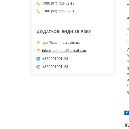
+380 (97) 716-52-18
Н
+380 (93) 225-09-51
-
я
-
с
-
Г
http://ittechnica.com.ua
Д
info.it.technica@gmail.com
М
+380991091163
с
+380991091163
З
м
р
к
З
Х