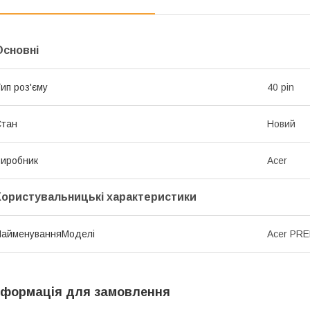
Основні
ип роз'єму
40 pin
Стан
Новий
иробник
Acer
Користувальницькі характеристики
НайменуванняМоделі
Acer PRE
нформація для замовлення