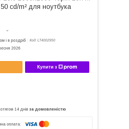
50 cd/m² для ноутбука
ом і в роздріб
Код:
LT4002950
ересня 2026
Купити з
ротягом 14 днів
за домовленістю