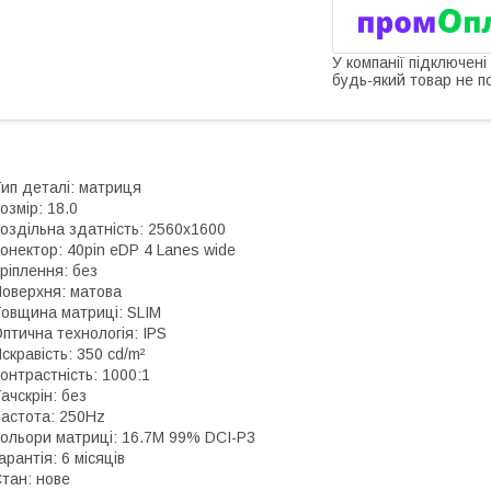
У компанії підключені
будь-який товар не п
ип деталі: матриця
озмір: 18.0
оздільна здатність: 2560x1600
онектор: 40pin eDP 4 Lanes wide
ріплення: без
оверхня: матова
овщина матриці: SLIM
птична технологія: IPS
скравість: 350 cd/m²
онтрастність: 1000:1
ачскрін: без
астота: 250Hz
ольори матриці: 16.7M 99% DCI-P3
арантія: 6 місяців
тан: нове