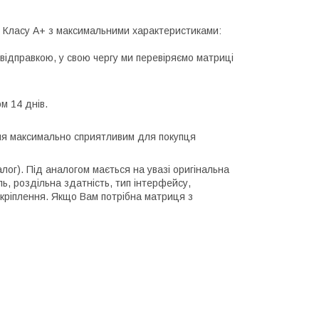
лі Класу А+ з максимальними характеристиками:
відправкою, у свою чергу ми перевіряємо матриці
м 14 днів.
ння максимально сприятливим для покупця
алог). Під аналогом мається на увазі оригінальна
ль, роздільна здатність, тип інтерфейсу,
 кріплення. Якщо Вам потрібна матриця з