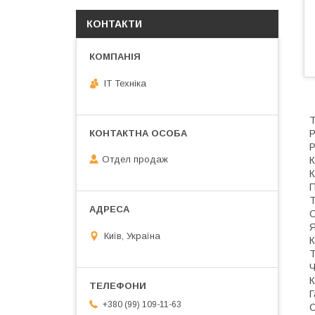
КОНТАКТИ
IT Техніка
Т
Р
Р
Отдел продаж
К
К
П
Т
О
Я
Київ, Україна
К
Т
Ч
К
Г
+380 (99) 109-11-63
С