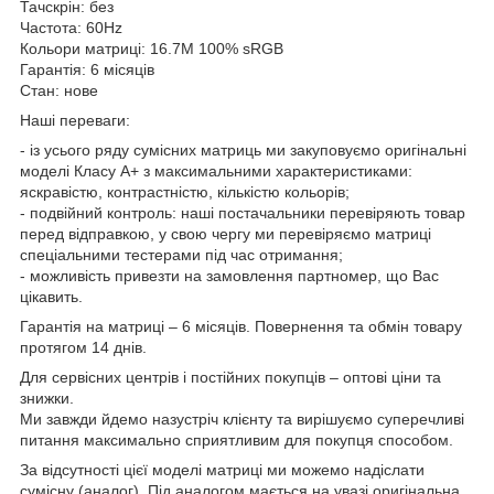
Тачскрін: без
Частота: 60Hz
Кольори матриці: 16.7M 100% sRGB
Гарантія: 6 місяців
Стан: нове
Наші переваги:
- із усього ряду сумісних матриць ми закуповуємо оригінальні
моделі Класу А+ з максимальними характеристиками:
яскравістю, контрастністю, кількістю кольорів;
- подвійний контроль: наші постачальники перевіряють товар
перед відправкою, у свою чергу ми перевіряємо матриці
спеціальними тестерами під час отримання;
- можливість привезти на замовлення партномер, що Вас
цікавить.
Гарантія на матриці – 6 місяців. Повернення та обмін товару
протягом 14 днів.
Для сервісних центрів і постійних покупців – оптові ціни та
знижки.
Ми завжди йдемо назустріч клієнту та вирішуємо суперечливі
питання максимально сприятливим для покупця способом.
За відсутності цієї моделі матриці ми можемо надіслати
сумісну (аналог). Під аналогом мається на увазі оригінальна