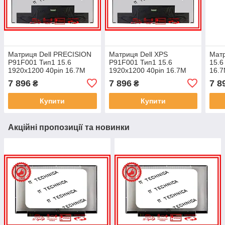
Матриця Dell PRECISION
Матриця Dell XPS
Матр
P91F001 Тип1 15.6
P91F001 Тип1 15.6
15.6
1920x1200 40pin 16.7M
1920x1200 40pin 16.7M
16.
100% sRGB 500 cd/m² для
100% sRGB 500 cd/m² для
cd/m
7 896
7 896
7 8
₴
₴
ноутбука
ноутбука
Купити
Купити
Акційні пропозиції та новинки