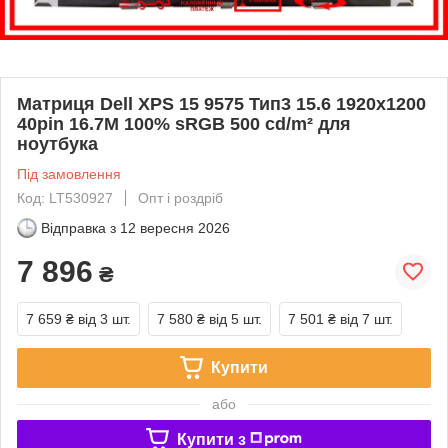
Матриця Dell XPS 15 9575 Тип3 15.6 1920x1200
40pin 16.7M 100% sRGB 500 cd/m² для
ноутбука
Під замовлення
Код: LT530927
Опт і роздріб
Відправка з
12 вересня 2026
7 896
₴
7 659 ₴
від 3 шт.
7 580 ₴
від 5 шт.
7 501 ₴
від 7 шт.
Купити
або
Купити з