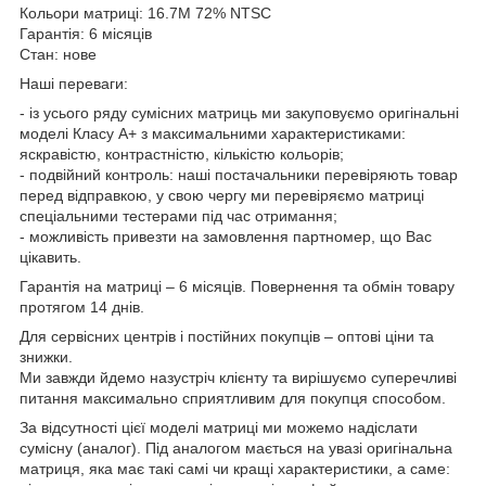
Кольори матриці: 16.7M 72% NTSC
Гарантія: 6 місяців
Стан: нове
Наші переваги:
- із усього ряду сумісних матриць ми закуповуємо оригінальні
моделі Класу А+ з максимальними характеристиками:
яскравістю, контрастністю, кількістю кольорів;
- подвійний контроль: наші постачальники перевіряють товар
перед відправкою, у свою чергу ми перевіряємо матриці
спеціальними тестерами під час отримання;
- можливість привезти на замовлення партномер, що Вас
цікавить.
Гарантія на матриці – 6 місяців. Повернення та обмін товару
протягом 14 днів.
Для сервісних центрів і постійних покупців – оптові ціни та
знижки.
Ми завжди йдемо назустріч клієнту та вирішуємо суперечливі
питання максимально сприятливим для покупця способом.
За відсутності цієї моделі матриці ми можемо надіслати
сумісну (аналог). Під аналогом мається на увазі оригінальна
матриця, яка має такі самі чи кращі характеристики, а саме: