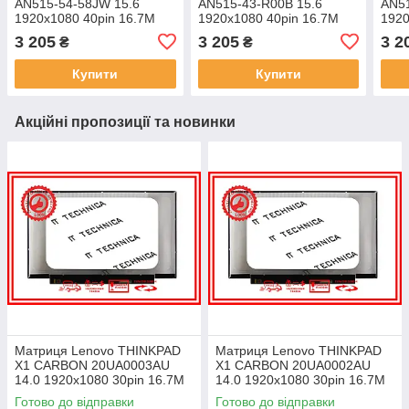
AN515-54-58JW 15.6
AN515-43-R00B 15.6
AN51
1920x1080 40pin 16.7M
1920x1080 40pin 16.7M
1920
45% NTSC 250 cd/m² для
45% NTSC 250 cd/m² для
45% 
3 205
3 205
3 2
₴
₴
ноутбука
ноутбука
ноут
Купити
Купити
Акційні пропозиції та новинки
Матриця Lenovo THINKPAD
Матриця Lenovo THINKPAD
X1 CARBON 20UA0003AU
X1 CARBON 20UA0002AU
14.0 1920x1080 30pin 16.7M
14.0 1920x1080 30pin 16.7M
45% NTSC 300 cd/m² для
45% NTSC 300 cd/m² для
Готово до відправки
Готово до відправки
ноутбука
ноутбука