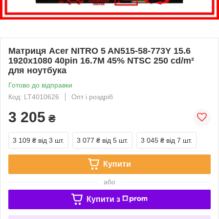
Матриця Acer NITRO 5 AN515-58-773Y 15.6
1920x1080 40pin 16.7M 45% NTSC 250 cd/m²
для ноутбука
Готово до відправки
Код: LT4010626
Опт і роздріб
3 205
₴
3 109 ₴
від 3 шт.
3 077 ₴
від 5 шт.
3 045 ₴
від 7 шт.
Купити
або
Купити з