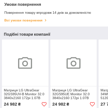
Умови повернення
Повернення товару впродовж 14 днів за домовленістю
Всі умови повернення
Подібні товари компанії
Матриця LG UltraGear
Матриця LG UltraGear
Матр
32GS95UV-B Monitor 32.0
32GS95UE Monitor 32.0
34WK
3840x2160 172pi 1.07B
3840x2160 172pi 1.07B
5120
97% DCI-P3 275 cd/m² для
97% DCI-P3 275 cd/m² для
98% 
24 982
24 982
27 
₴
₴
ноутбука
ноутбука
ноут