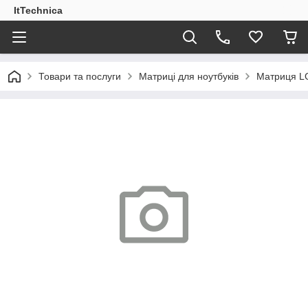
ItTechnica
Товари та послуги
Матриці для ноутбуків
Матриця LG