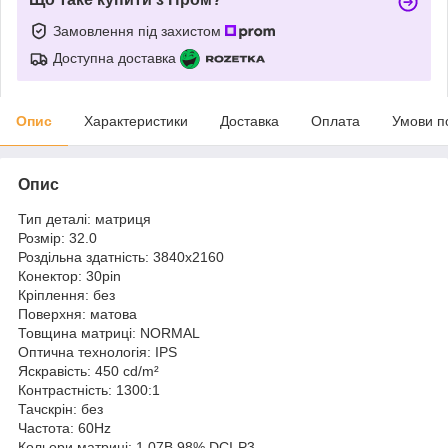
Замовлення під захистом
Доступна доставка
Опис
Характеристики
Доставка
Оплата
Умови п
Опис
Тип деталі: матриця
Розмір: 32.0
Роздільна здатність: 3840x2160
Конектор: 30pin
Кріплення: без
Поверхня: матова
Товщина матриці: NORMAL
Оптична технологія: IPS
Яскравість: 450 cd/m²
Контрастність: 1300:1
Тачскрін: без
Частота: 60Hz
Кольори матриці: 1.07B 98% DCI-P3