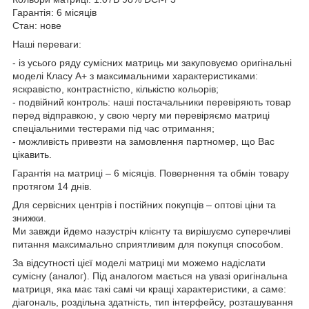
Гарантія: 6 місяців
Стан: нове
Наші переваги:
- із усього ряду сумісних матриць ми закуповуємо оригінальні
моделі Класу А+ з максимальними характеристиками:
яскравістю, контрастністю, кількістю кольорів;
- подвійний контроль: наші постачальники перевіряють товар
перед відправкою, у свою чергу ми перевіряємо матриці
спеціальними тестерами під час отримання;
- можливість привезти на замовлення партномер, що Вас
цікавить.
Гарантія на матриці – 6 місяців. Повернення та обмін товару
протягом 14 днів.
Для сервісних центрів і постійних покупців – оптові ціни та
знижки.
Ми завжди йдемо назустріч клієнту та вирішуємо суперечливі
питання максимально сприятливим для покупця способом.
За відсутності цієї моделі матриці ми можемо надіслати
сумісну (аналог). Під аналогом мається на увазі оригінальна
матриця, яка має такі самі чи кращі характеристики, а саме:
діагональ, роздільна здатність, тип інтерфейсу, розташування