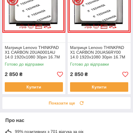
Матриця Lenovo THINKPAD
Матриця Lenovo THINKPAD
X1 CARBON 20UA0001AU
X1 CARBON 20UAS6RY00
14.0 1920x1080 30pin 16.7M
14.0 1920x1080 30pin 16.7M
45% NTSC 300 cd/m² для
45% NTSC 300 cd/m² для
Готово до відправки
Готово до відправки
ноутбука
ноутбука
2 850
2 850
₴
₴
Купити
Купити
Показати ще
Про нас
99% позитивних з 701 відгука за рік