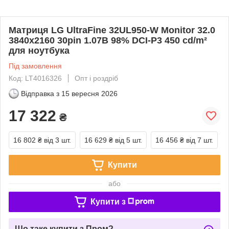
Матриця LG UltraFine 32UL950-W Monitor 32.0
3840x2160 30pin 1.07B 98% DCI-P3 450 cd/m²
для ноутбука
Під замовлення
Код: LT4016326
Опт і роздріб
Відправка з
15 вересня 2026
17 322
₴
16 802 ₴
від 3 шт.
16 629 ₴
від 5 шт.
16 456 ₴
від 7 шт.
Купити
або
Купити з
Що таке купити з Пром?