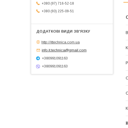
+380 (97) 716-52-18
+380 (93) 225-09-51
В
http://ittechnica.com.ua
К
info.it.technica@gmail.com
+380991091163
Р
+380991091163
С
К