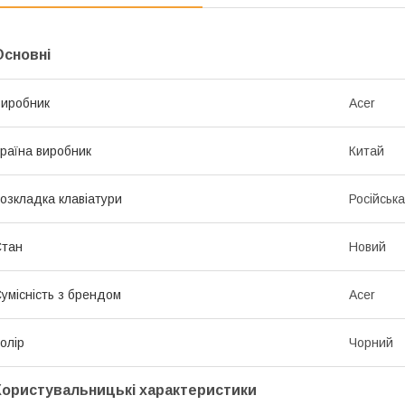
Основні
иробник
Acer
раїна виробник
Китай
озкладка клавіатури
Російська
Стан
Новий
умісність з брендом
Acer
олір
Чорний
Користувальницькі характеристики