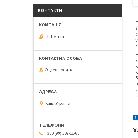
КОНТАКТИ
П
Д
С
IT Техніка
у
п
Н
к
к
Отдел продаж
к
5
о
у
п
Київ, Україна
Х
+380 (99) 109-11-63