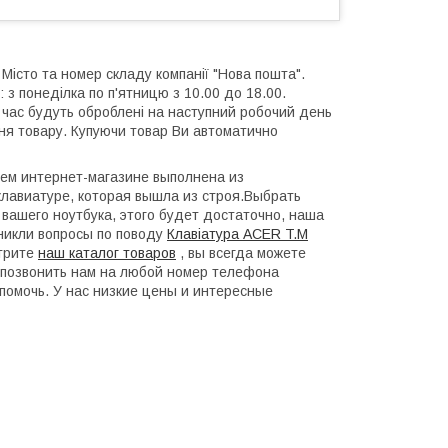
 Місто та номер складу компанії "Нова пошта".
 з понеділка по п'ятницю з 10.00 до 18.00.
й час будуть оброблені на наступний робочий день
ння товару. Купуючи товар Ви автоматично
шем интернет-магазине выполнена из
лавиатуре, которая вышла из строя.Выбрать
 вашего ноутбука, этого будет достаточно, наша
зникли вопросы по поводу
Клавіатура ACER T.M
отрите
наш каталог товаров
, вы всегда можете
ли позвонить нам на любой номер телефона
помочь. У нас низкие цены и интересные