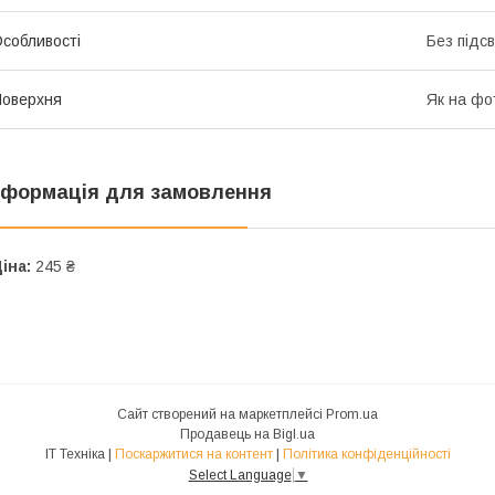
собливості
Без підс
оверхня
Як на фо
нформація для замовлення
іна:
245 ₴
Сайт створений на маркетплейсі
Prom.ua
Продавець на Bigl.ua
IT Техніка |
Поскаржитися на контент
|
Політика конфіденційності
Select Language
▼