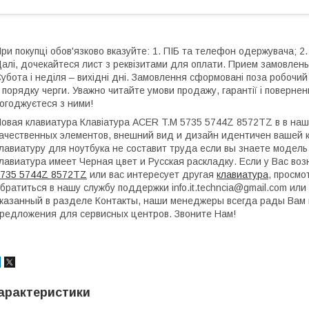
ри покупці обов'язково вказуйте: 1. ПІБ та телефон одержувача; 2.
алі, дочекайтеся лист з реквізитами для оплати. Прием замовлень:
убота і неділя – вихідні дні. Замовлення сформовані поза робочи
 порядку черги. Уважно читайте умови продажу, гарантії і поверне
огоджуєтеся з ними!
овая клавиатура Клавіатура ACER T.M 5735 5744Z 8572TZ в в на
ачественных элементов, внешний вид и дизайн идентичен вашей к
лавиатуру для ноутбука не составит труда если вы знаете модель
лавиатура имеет Черная цвет и Русская раскладку. Если у Вас во
735 5744Z 8572TZ
или вас интересует другая
клавиатура
, просм
братиться в нашу службу поддержки info.it.techncia@gmail.com и
казанный в разделе Контакты, наши менеджеры всегда рады Вам 
редложения для сервисных центров. Звоните Нам!
арактеристики