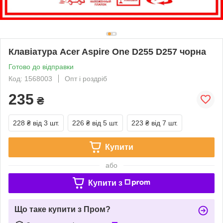
Клавіатура Acer Aspire One D255 D257 чорна
Готово до відправки
Код: 1568003
Опт і роздріб
235
₴
228 ₴
від 3 шт.
226 ₴
від 5 шт.
223 ₴
від 7 шт.
Купити
або
Купити з
Що таке купити з Пром?