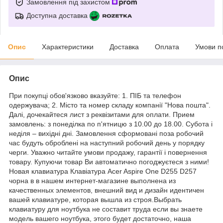
Замовлення під захистом
Доступна доставка
Опис
Характеристики
Доставка
Оплата
Умови п
Опис
При покупці обов'язково вказуйте: 1. ПІБ та телефон
одержувача; 2. Місто та номер складу компанії "Нова пошта".
Далі, дочекайтеся лист з реквізитами для оплати. Прием
замовлень: з понеділка по п'ятницю з 10.00 до 18.00. Субота і
неділя – вихідні дні. Замовлення сформовані поза робочий
час будуть оброблені на наступний робочий день у порядку
черги. Уважно читайте умови продажу, гарантії і повернення
товару. Купуючи товар Ви автоматично погоджуєтеся з ними!
Новая клавиатура Клавіатура Acer Aspire One D255 D257
чорна в в нашем интернет-магазине выполнена из
качественных элементов, внешний вид и дизайн идентичен
вашей клавиатуре, которая вышла из строя.Выбрать
клавиатуру для ноутбука не составит труда если вы знаете
модель вашего ноутбука, этого будет достаточно, наша