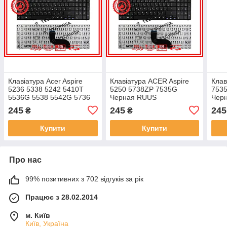
Клавіатура Acer Aspire
Клавіатура ACER Aspire
Клав
5236 5338 5242 5410T
5250 5738ZP 7535G
753
5536G 5538 5542G 5736
Черная RUUS
Чер
5738Z 5739 5740G
245
245
245
₴
₴
Черная RUUS
Купити
Купити
Про нас
99% позитивних з 702 відгуків за рік
Працює з 28.02.2014
м. Київ
Київ, Україна