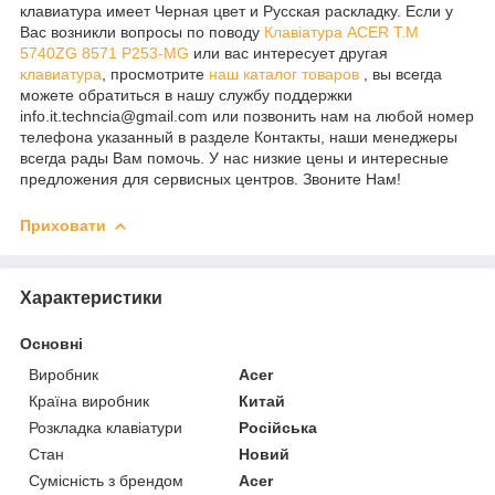
клавиатура имеет Черная цвет и Русская раскладку. Если у
Вас возникли вопросы по поводу
Клавіатура ACER T.M
5740ZG 8571 P253-MG
или вас интересует другая
клавиатура
, просмотрите
наш каталог товаров
, вы всегда
можете обратиться в нашу службу поддержки
info.it.techncia@gmail.com или позвонить нам на любой номер
телефона указанный в разделе Контакты, наши менеджеры
всегда рады Вам помочь. У нас низкие цены и интересные
предложения для сервисных центров. Звоните Нам!
Приховати
Характеристики
Основні
Виробник
Acer
Країна виробник
Китай
Розкладка клавіатури
Російська
Стан
Новий
Сумісність з брендом
Acer