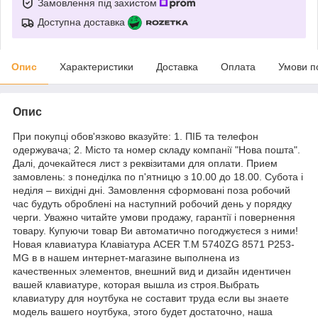
Замовлення під захистом
Доступна доставка
Опис
Характеристики
Доставка
Оплата
Умови п
Опис
При покупці обов'язково вказуйте: 1. ПІБ та телефон
одержувача; 2. Місто та номер складу компанії "Нова пошта".
Далі, дочекайтеся лист з реквізитами для оплати. Прием
замовлень: з понеділка по п'ятницю з 10.00 до 18.00. Субота і
неділя – вихідні дні. Замовлення сформовані поза робочий
час будуть оброблені на наступний робочий день у порядку
черги. Уважно читайте умови продажу, гарантії і повернення
товару. Купуючи товар Ви автоматично погоджуєтеся з ними!
Новая клавиатура Клавіатура ACER T.M 5740ZG 8571 P253-
MG в в нашем интернет-магазине выполнена из
качественных элементов, внешний вид и дизайн идентичен
вашей клавиатуре, которая вышла из строя.Выбрать
клавиатуру для ноутбука не составит труда если вы знаете
модель вашего ноутбука, этого будет достаточно, наша