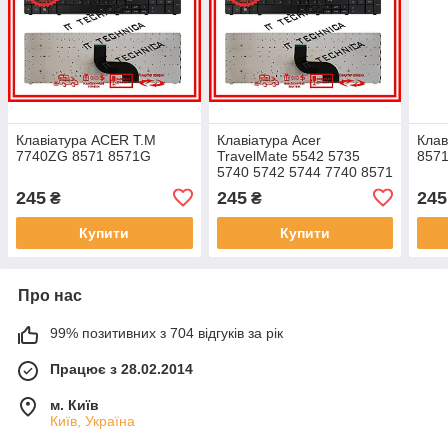
Клавіатура ACER T.M
Клавіатура Acer
Клав
7740ZG 8571 8571G
TravelMate 5542 5735
857
5740 5742 5744 7740 8571
Aspire 5750 E1-521 E1-531
245
245
245
₴
₴
E1-571 чорна RUUS
Купити
Купити
Про нас
99% позитивних з 704 відгуків за рік
Працює з 28.02.2014
м. Київ
Київ, Україна