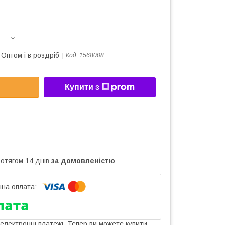
Оптом і в роздріб
Код:
1568008
Купити з
ротягом 14 днів
за домовленістю
 електронні платежі. Тепер ви можете купити