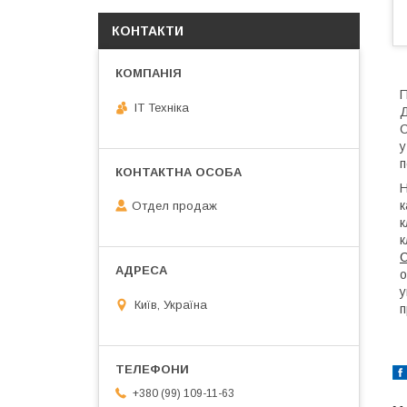
КОНТАКТИ
П
IT Техніка
Д
С
у
п
Н
к
Отдел продаж
к
к
O
о
у
Київ, Україна
п
+380 (99) 109-11-63