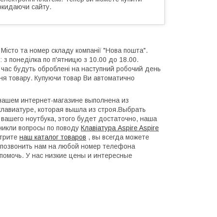
окидаючи сайту.
 Місто та номер складу компанії "Нова пошта".
 з понеділка по п'ятницю з 10.00 до 18.00.
й час будуть оброблені на наступний робочий день
ння товару. Купуючи товар Ви автоматично
в нашем интернет-магазине выполнена из
лавиатуре, которая вышла из строя.Выбрать
 вашего ноутбука, этого будет достаточно, наша
зникли вопросы по поводу
Клавіатура Aspire Aspire
отрите
наш каталог товаров
, вы всегда можете
ли позвонить нам на любой номер телефона
помочь. У нас низкие цены и интересные