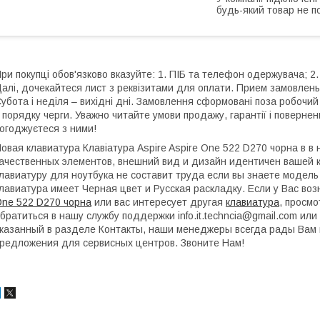
будь-який товар не п
ри покупці обов'язково вказуйте: 1. ПІБ та телефон одержувача; 2.
алі, дочекайтеся лист з реквізитами для оплати. Прием замовлень:
убота і неділя – вихідні дні. Замовлення сформовані поза робочи
 порядку черги. Уважно читайте умови продажу, гарантії і поверне
огоджуєтеся з ними!
овая клавиатура Клавіатура Aspire Aspire One 522 D270 чорна в 
ачественных элементов, внешний вид и дизайн идентичен вашей к
лавиатуру для ноутбука не составит труда если вы знаете модель
лавиатура имеет Черная цвет и Русская раскладку. Если у Вас во
ne 522 D270 чорна
или вас интересует другая
клавиатура
, просм
братиться в нашу службу поддержки info.it.techncia@gmail.com и
казанный в разделе Контакты, наши менеджеры всегда рады Вам 
редложения для сервисных центров. Звоните Нам!