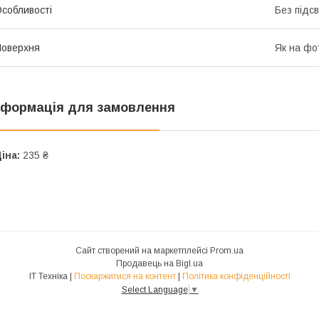
собливості
Без підс
оверхня
Як на фо
нформація для замовлення
іна:
235 ₴
Сайт створений на маркетплейсі
Prom.ua
Продавець на Bigl.ua
IT Техніка |
Поскаржитися на контент
|
Політика конфіденційності
Select Language
▼