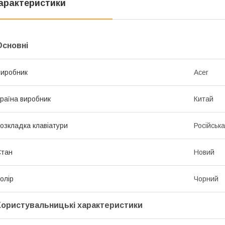
арактеристики
Основні
иробник
Acer
раїна виробник
Китай
озкладка клавіатури
Російська
Стан
Новий
олір
Чорний
Користувальницькі характеристики