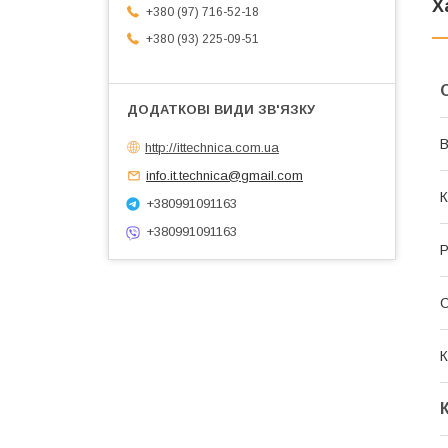
Х
+380 (97) 716-52-18
+380 (93) 225-09-51
В
http://ittechnica.com.ua
info.it.technica@gmail.com
К
+380991091163
+380991091163
Р
К