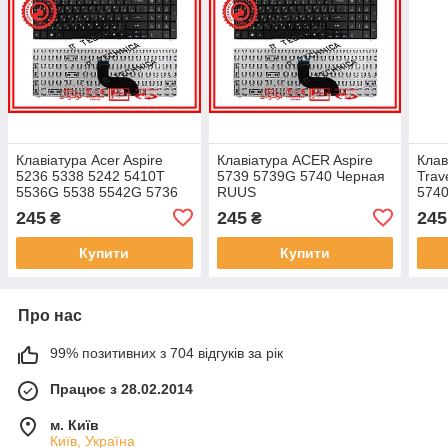
Клавіатура Acer Aspire
Клавіатура ACER Aspire
Клав
5236 5338 5242 5410T
5739 5739G 5740 Черная
Trav
5536G 5538 5542G 5736
RUUS
5740
5738Z 5739 5740G
Aspi
245
245
245
₴
₴
Черная RUUS
E1-
Купити
Купити
Про нас
99% позитивних з 704 відгуків за рік
Працює з 28.02.2014
м. Київ
Київ, Україна