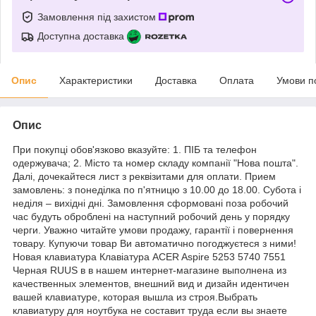
Замовлення під захистом
Доступна доставка
Опис
Характеристики
Доставка
Оплата
Умови п
Опис
При покупці обов'язково вказуйте: 1. ПІБ та телефон
одержувача; 2. Місто та номер складу компанії "Нова пошта".
Далі, дочекайтеся лист з реквізитами для оплати. Прием
замовлень: з понеділка по п'ятницю з 10.00 до 18.00. Субота і
неділя – вихідні дні. Замовлення сформовані поза робочий
час будуть оброблені на наступний робочий день у порядку
черги. Уважно читайте умови продажу, гарантії і повернення
товару. Купуючи товар Ви автоматично погоджуєтеся з ними!
Новая клавиатура Клавіатура ACER Aspire 5253 5740 7551
Черная RUUS в в нашем интернет-магазине выполнена из
качественных элементов, внешний вид и дизайн идентичен
вашей клавиатуре, которая вышла из строя.Выбрать
клавиатуру для ноутбука не составит труда если вы знаете