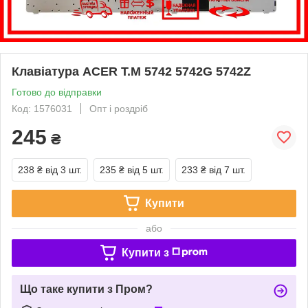
Клавіатура ACER T.M 5742 5742G 5742Z
Готово до відправки
Код: 1576031
Опт і роздріб
245
₴
238 ₴
від 3 шт.
235 ₴
від 5 шт.
233 ₴
від 7 шт.
Купити
або
Купити з
Що таке купити з Пром?