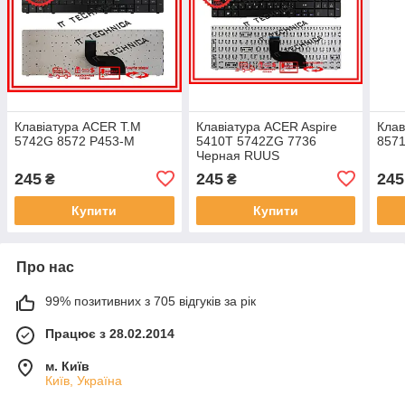
Клавіатура ACER T.M
Клавіатура ACER Aspire
Клав
5742G 8572 P453-M
5410T 5742ZG 7736
857
Черная RUUS
245
245
245
₴
₴
Купити
Купити
Про нас
99% позитивних з 705 відгуків за рік
Працює з 28.02.2014
м. Київ
Київ, Україна