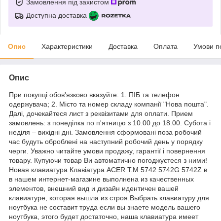
Замовлення під захистом
Доступна доставка
Опис
Характеристики
Доставка
Оплата
Умови п
Опис
При покупці обов'язково вказуйте: 1. ПІБ та телефон
одержувача; 2. Місто та номер складу компанії "Нова пошта".
Далі, дочекайтеся лист з реквізитами для оплати. Прием
замовлень: з понеділка по п'ятницю з 10.00 до 18.00. Субота і
неділя – вихідні дні. Замовлення сформовані поза робочий
час будуть оброблені на наступний робочий день у порядку
черги. Уважно читайте умови продажу, гарантії і повернення
товару. Купуючи товар Ви автоматично погоджуєтеся з ними!
Новая клавиатура Клавіатура ACER T.M 5742 5742G 5742Z в
в нашем интернет-магазине выполнена из качественных
элементов, внешний вид и дизайн идентичен вашей
клавиатуре, которая вышла из строя.Выбрать клавиатуру для
ноутбука не составит труда если вы знаете модель вашего
ноутбука, этого будет достаточно, наша клавиатура имеет