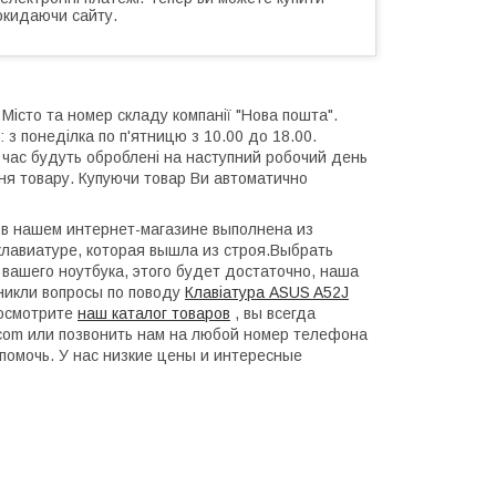
окидаючи сайту.
 Місто та номер складу компанії "Нова пошта".
 з понеділка по п'ятницю з 10.00 до 18.00.
й час будуть оброблені на наступний робочий день
ння товару. Купуючи товар Ви автоматично
в в нашем интернет-магазине выполнена из
лавиатуре, которая вышла из строя.Выбрать
 вашего ноутбука, этого будет достаточно, наша
зникли вопросы по поводу
Клавіатура ASUS A52J
росмотрите
наш каталог товаров
, вы всегда
l.com или позвонить нам на любой номер телефона
помочь. У нас низкие цены и интересные