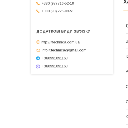
Х
+380 (97) 716-52-18
+380 (93) 225-09-51
В
http://ittechnica.com.ua
info.it.technica@gmail.com
К
+380991091163
+380991091163
Р
С
К