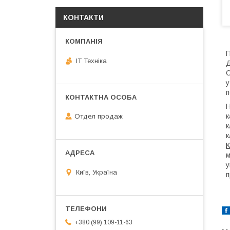
КОНТАКТИ
П
IT Техніка
Д
С
у
п
Н
к
Отдел продаж
к
к
K
м
у
Київ, Україна
п
+380 (99) 109-11-63