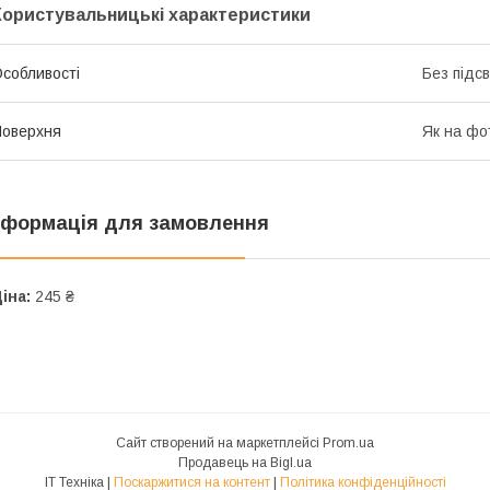
Користувальницькі характеристики
собливості
Без підс
оверхня
Як на фо
нформація для замовлення
іна:
245 ₴
Сайт створений на маркетплейсі
Prom.ua
Продавець на Bigl.ua
IT Техніка |
Поскаржитися на контент
|
Політика конфіденційності