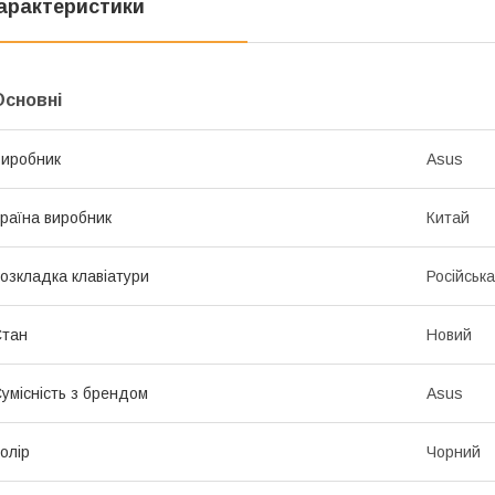
арактеристики
Основні
иробник
Asus
раїна виробник
Китай
озкладка клавіатури
Російська
Стан
Новий
умісність з брендом
Asus
олір
Чорний