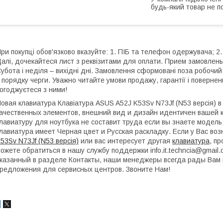
будь-який товар не п
ри покупці обов'язково вказуйте: 1. ПІБ та телефон одержувача; 2.
алі, дочекайтеся лист з реквізитами для оплати. Прием замовлень:
убота і неділя – вихідні дні. Замовлення сформовані поза робочи
 порядку черги. Уважно читайте умови продажу, гарантії і поверне
огоджуєтеся з ними!
овая клавиатура Клавіатура ASUS A52J K53Sv N73Jf (N53 версія) 
ачественных элементов, внешний вид и дизайн идентичен вашей к
лавиатуру для ноутбука не составит труда если вы знаете модель
лавиатура имеет Черная цвет и Русская раскладку. Если у Вас во
53Sv N73Jf (N53 версія)
или вас интересует другая
клавиатура
, п
ожете обратиться в нашу службу поддержки info.it.techncia@gmai
казанный в разделе Контакты, наши менеджеры всегда рады Вам 
редложения для сервисных центров. Звоните Нам!