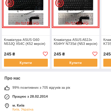
Клавіатура ASUS G60
Клавіатура ASUS A52Jv
Клав
N53JQ X54C (K52 версія)
K54HY N73Sd (N53 версія)
K73S
245
245
245
₴
₴
Купити
Купити
Про нас
99% позитивних з 705 відгуків за рік
Працює з 28.02.2014
м. Київ
Київ, Україна