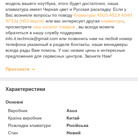
модель вашего ноутбука, этого будет достаточно, наша
клавиатура имеет Черная цвет и Русская раскладку. Если у
Вас возникли вопросы по поводу
Клавіатура ASUS A52Jt K54H
N73Jq (N53 версія)
или вас интересует другая
клавиатура
,
просмотрите
наш каталог товаров
, вы всегда можете
обратиться в нашу службу поддержки
info.it.techncia@gmail.com или позвонить нам на любой номер
телефона указанный в разделе Контакты, наши менеджеры
всегда рады Вам помочь. У нас низкие цены и интересные
предложения для сервисных центров. Звоните Нам!
Приховати
Характеристики
Основні
Виробник
Asus
Країна виробник
Китай
Розкладка клавіатури
Російська
Стан
Новий