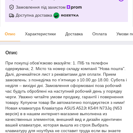
Замовлення під захистом
Доступна доставка
Опис
Характеристики
Доставка
Оплата
Умови п
Опис
При покупці обов'язково вказуйте: 1. ПІБ та телефон
одержувача; 2. Місто та номер складу компанії "Нова пошта".
Далі, дочекайтеся лист з реквізитами для оплати. Прием
замовлень: з понеділка по п'ятницю з 10.00 до 18.00. Субота і
неділя – вихідні дні. Замовлення сформовані поза робочий
час будуть оброблені на наступний робочий день у порядку
черги. Уважно читайте умови продажу, гарантії і повернення
товару. Купуючи товар Ви автоматично погоджуєтеся з ними!
Новая клавиатура Клавіатура ASUS A52Jt K54H N73Jq (N53
версія) в в нашем интернет-магазине выполнена из
качественных элементов, внешний вид и дизайн идентичен
вашей клавиатуре, которая вышла из строя.Выбрать
клавиатуру для ноутбука не составит труда если вы знаете