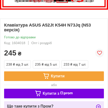
Клавіатура ASUS A52Jt K54H N73Jq (N53
версія)
Готово до відправки
Код: 1604018
Опт і роздріб
245
₴
238 ₴
від 3 шт.
235 ₴
від 5 шт.
233 ₴
від 7 шт.
Купити
або
Купити з
Що таке купити з Пром?