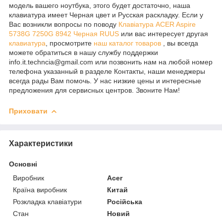
модель вашего ноутбука, этого будет достаточно, наша
клавиатура имеет Черная цвет и Русская раскладку. Если у
Вас возникли вопросы по поводу
Клавіатура ACER Aspire
5738G 7250G 8942 Черная RUUS
или вас интересует другая
клавиатура
, просмотрите
наш каталог товаров
, вы всегда
можете обратиться в нашу службу поддержки
info.it.techncia@gmail.com или позвонить нам на любой номер
телефона указанный в разделе Контакты, наши менеджеры
всегда рады Вам помочь. У нас низкие цены и интересные
предложения для сервисных центров. Звоните Нам!
Приховати
Характеристики
Основні
Виробник
Acer
Країна виробник
Китай
Розкладка клавіатури
Російська
Стан
Новий