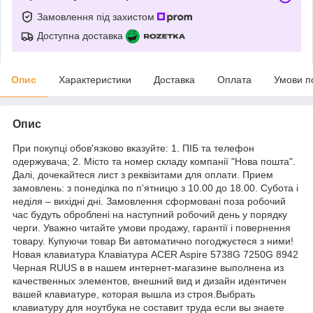
Замовлення під захистом
Доступна доставка
Опис
Характеристики
Доставка
Оплата
Умови п
Опис
При покупці обов'язково вказуйте: 1. ПІБ та телефон
одержувача; 2. Місто та номер складу компанії "Нова пошта".
Далі, дочекайтеся лист з реквізитами для оплати. Прием
замовлень: з понеділка по п'ятницю з 10.00 до 18.00. Субота і
неділя – вихідні дні. Замовлення сформовані поза робочий
час будуть оброблені на наступний робочий день у порядку
черги. Уважно читайте умови продажу, гарантії і повернення
товару. Купуючи товар Ви автоматично погоджуєтеся з ними!
Новая клавиатура Клавіатура ACER Aspire 5738G 7250G 8942
Черная RUUS в в нашем интернет-магазине выполнена из
качественных элементов, внешний вид и дизайн идентичен
вашей клавиатуре, которая вышла из строя.Выбрать
клавиатуру для ноутбука не составит труда если вы знаете