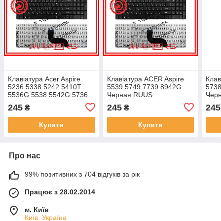
Клавіатура Acer Aspire
Клавіатура ACER Aspire
Клав
5236 5338 5242 5410T
5539 5749 7739 8942G
573
5536G 5538 5542G 5736
Черная RUUS
Чер
5738Z 5739 5740G
245
245
245
₴
₴
Черная RUUS
Купити
Купити
Про нас
99% позитивних з 704 відгуків за рік
Працює з 28.02.2014
м. Київ
Київ, Україна