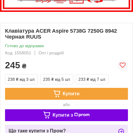
Клавіатура ACER Aspire 5738G 7250G 8942
Черная RUUS
Готово до відправки
Код: 1558051
Опт і роздріб
245
₴
238 ₴
від 3 шт.
235 ₴
від 5 шт.
233 ₴
від 7 шт.
Купити
або
Купити з
Що таке купити з Пром?