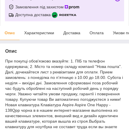
Замовлення під захистом
Доступна доставка
Опис
Характеристики
Доставка
Оплата
Умови п
Опис
При покупці обов'язково вказуйте: 1. ПІБ та телефон
одержувача; 2. Місто та номер складу компанії "Нова пошта".
Далі, дочекайтеся лист з реквізитами для оплати. Прием
замовлень: з понеділка по п'ятницю з 10.00 до 18.00. Субота і
неділя – вихідні дні. Замовлення сформовані поза робочий
час будуть оброблені на наступний робочий день у порядку
черги. Уважно читайте умови продажу, гарантії і повернення
товару. Купуючи товар Ви автоматично погоджуєтеся з ними!
Новая клавиатура Клавіатура Aspire Aspire One Happy -
138Qpp чорна в в нашем интернет-магазине выполнена из
качественных элементов, внешний вид и дизайн идентичен
вашей клавиатуре, которая вышла из строя.Выбрать
клавиатуру для ноутбука не составит труда если вы знаете