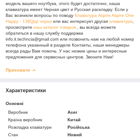
модель вашего ноутбука, этого будет достаточно, наша
клавиатура имеет Черная цвет и Русская раскладку. Если у
Вас возникли вопросы по поводу
Клавіатура Aspire Aspire One
Happy - 138Qpp чорна
или вас интересует другая
клавиатура
,
просмотрите
наш каталог товаров
, вы всегда можете
обратиться в нашу службу поддержки
info.it.techncia@gmail.com или позвонить нам на любой номер
телефона указанный в разделе Контакты, наши менеджеры
всегда рады Вам помочь. У нас низкие цены и интересные
предложения для сервисных центров. Звоните Нам!
Приховати
Характеристики
Основні
Виробник
Acer
Країна виробник
Китай
Розкладка клавіатури
Російська
Стан
Новий