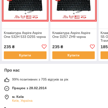
Клавіатура Aspire Aspire
Клавіатура Aspire Aspire
Клав
One 532H 533 D255 чорна
One D257 ZH9 чорна
S5 O
Trav
чорн
235
235
185
₴
₴
Купити
Купити
Про нас
99% позитивних з 705 відгуків за рік
Працює з 28.02.2014
м. Київ
Київ, Україна