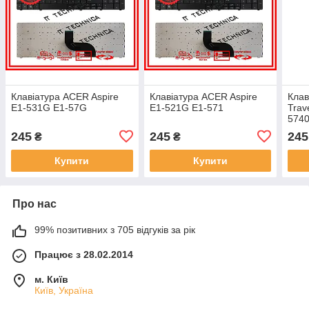
Клавіатура ACER Aspire
Клавіатура ACER Aspire
Клав
E1-531G E1-57G
E1-521G E1-571
Trav
5740
Aspi
245
245
245
₴
₴
E1-
Купити
Купити
Про нас
99% позитивних з 705 відгуків за рік
Працює з 28.02.2014
м. Київ
Київ, Україна