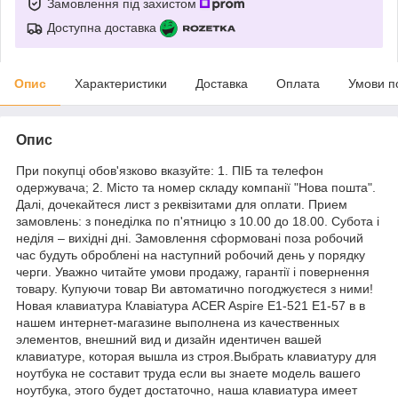
Замовлення під захистом
Доступна доставка
Опис
Характеристики
Доставка
Оплата
Умови п
Опис
При покупці обов'язково вказуйте: 1. ПІБ та телефон
одержувача; 2. Місто та номер складу компанії "Нова пошта".
Далі, дочекайтеся лист з реквізитами для оплати. Прием
замовлень: з понеділка по п'ятницю з 10.00 до 18.00. Субота і
неділя – вихідні дні. Замовлення сформовані поза робочий
час будуть оброблені на наступний робочий день у порядку
черги. Уважно читайте умови продажу, гарантії і повернення
товару. Купуючи товар Ви автоматично погоджуєтеся з ними!
Новая клавиатура Клавіатура ACER Aspire E1-521 E1-57 в в
нашем интернет-магазине выполнена из качественных
элементов, внешний вид и дизайн идентичен вашей
клавиатуре, которая вышла из строя.Выбрать клавиатуру для
ноутбука не составит труда если вы знаете модель вашего
ноутбука, этого будет достаточно, наша клавиатура имеет