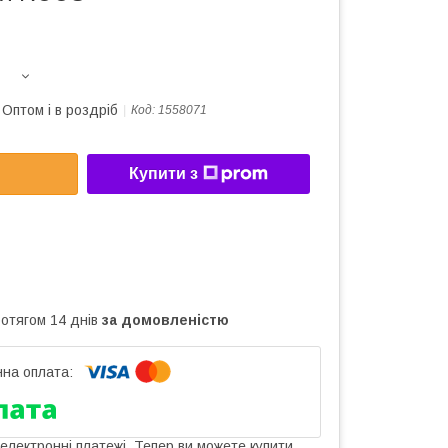
Оптом і в роздріб
Код:
1558071
Купити з
ротягом 14 днів
за домовленістю
 електронні платежі. Тепер ви можете купити