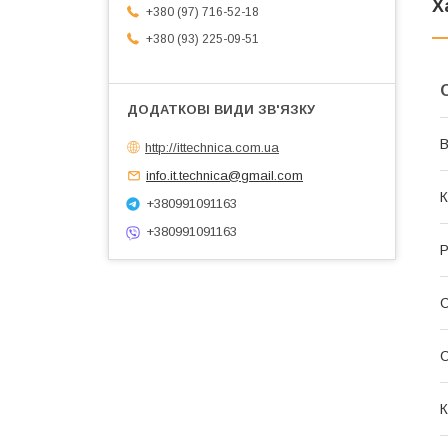
Х
+380 (97) 716-52-18
+380 (93) 225-09-51
В
http://ittechnica.com.ua
info.it.technica@gmail.com
К
+380991091163
+380991091163
Р
С
К