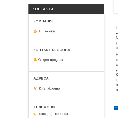
КОНТАКТИ
П
IT Техніка
Д
С
у
п
Н
в
Отдел продаж
с
д
К
к
н
Київ, Україна
н
+380 (99) 109-11-63