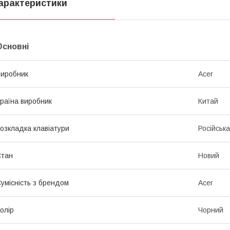
арактеристики
Основні
иробник
Acer
раїна виробник
Китай
озкладка клавіатури
Російська
Стан
Новий
умісність з брендом
Acer
олір
Чорний