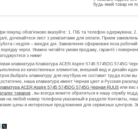
будь-який товар не п
ри покупці обов'язково вказуйте: 1. ПІБ та телефон одержувача; 2.
алі, дочекайтеся лист з реквізитами для оплати. Прием замовлень:
убота і неділя – вихідні дні. Замовлення сформовані поза робочи
 порядку черги. Уважно читайте умови продажу, гарантії і поверне
огоджуєтеся з ними!
овая клавиатура Клавіатура ACER Aspire 5745 5745DG 5745G Чер
ыполнена из качественных элементов, внешний вид и дизайн иден
троя.Выбрать клавиатуру для ноутбука не составит труда если вы
остаточно, наша клавиатура имеет Черная цвет и Русская расклад
лавіатура ACER Aspire 5745 5745DG 5745G Черная RUUS
или вас 
аталог товаров
, вы всегда можете обратиться в нашу службу подде
ам на любой номер телефона указанный в разделе Контакты, наш
изкие цены и интересные предложения для сервисных центров. З