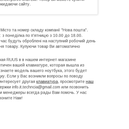
окидаючи сайту.
 Місто та номер складу компанії "Нова пошта".
 з понеділка по п'ятницю з 10.00 до 18.00.
й час будуть оброблені на наступний робочий день
ння товару. Купуючи товар Ви автоматично
ная RUUS в в нашем интернет-магазине
тичен вашей клавиатуре, которая вышла из
 знаете модель вашего ноутбука, этого будет
ку. Если у Вас возникли вопросы по поводу
интересует другая
клавиатура
, просмотрите
наш
ржки info.it.techncia@gmail.com или позвонить
и менеджеры всегда рады Вам помочь. У нас
воните Нам!