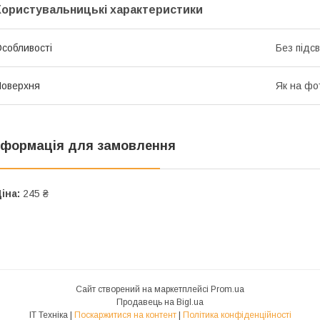
Користувальницькі характеристики
собливості
Без підс
оверхня
Як на фо
нформація для замовлення
іна:
245 ₴
Сайт створений на маркетплейсі
Prom.ua
Продавець на Bigl.ua
IT Техніка |
Поскаржитися на контент
|
Політика конфіденційності