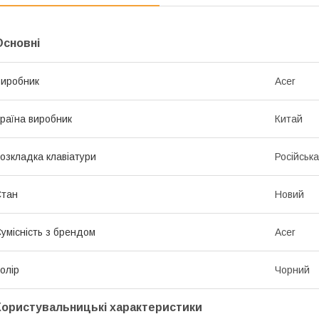
Основні
иробник
Acer
раїна виробник
Китай
озкладка клавіатури
Російська
Стан
Новий
умісність з брендом
Acer
олір
Чорний
Користувальницькі характеристики