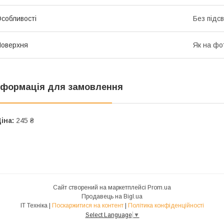
собливості
Без підс
оверхня
Як на фо
нформація для замовлення
іна:
245 ₴
Сайт створений на маркетплейсі
Prom.ua
Продавець на Bigl.ua
IT Техніка |
Поскаржитися на контент
|
Політика конфіденційності
Select Language
▼