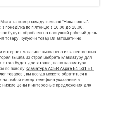
 Місто та номер складу компанії "Нова пошта".
 з понеділка по п'ятницю з 10.00 до 18.00.
й час будуть оброблені на наступний робочий день
ння товару. Купуючи товар Ви автоматично
ем интернет-магазине выполнена из качественных
торая вышла из строя.Выбрать клавиатуру для
а, этого будет достаточно, наша клавиатура
осы по поводу
Клавіатура ACER Aspire E1-531 E1-
лог товаров
, вы всегда можете обратиться в
нам на любой номер телефона указанный в
с низкие цены и интересные предложения для