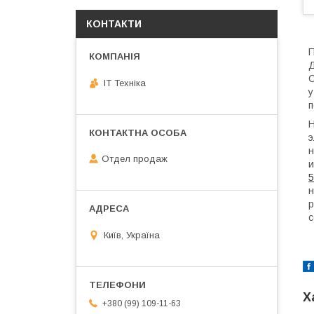
КОНТАКТИ
П
Д
С
IT Техніка
у
п
Н
э
н
Отдел продаж
и
н
р
с
Київ, Україна
Х
+380 (99) 109-11-63