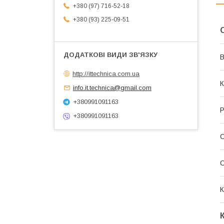
+380 (97) 716-52-18
+380 (93) 225-09-51
В
http://ittechnica.com.ua
К
info.it.technica@gmail.com
+380991091163
Р
+380991091163
С
К