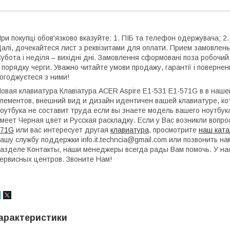
ри покупці обов'язково вказуйте: 1. ПІБ та телефон одержувача; 2.
алі, дочекайтеся лист з реквізитами для оплати. Прием замовлень:
убота і неділя – вихідні дні. Замовлення сформовані поза робочи
 порядку черги. Уважно читайте умови продажу, гарантії і поверне
огоджуєтеся з ними!
овая клавиатура Клавіатура ACER Aspire E1-531 E1-571G в в наш
лементов, внешний вид и дизайн идентичен вашей клавиатуре, ко
оутбука не составит труда если вы знаете модель вашего ноутбук
меет Черная цвет и Русская раскладку. Если у Вас возникли вопр
571G
или вас интересует другая
клавиатура
, просмотрите
наш ката
ашу службу поддержки info.it.techncia@gmail.com или позвонить 
азделе Контакты, наши менеджеры всегда рады Вам помочь. У на
ервисных центров. Звоните Нам!
арактеристики