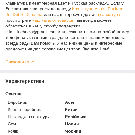
клавиатура имеет Черная цвет и Русская раскладку. Если у
Вас возникли вопросы по поводу
Клавіатура Aspire Packard
Bel Dot S E3 чорна
или вас интересует другая
клавиатура
,
просмотрите
наш каталог товаров
, вы всегда можете
обратиться в нашу службу поддержки
info.it.techncia@gmail.com или позвонить нам на любой номер
телефона указанный в разделе Контакты, наши менеджеры
всегда рады Вам помочь. У нас низкие цены и интересные
предложения для сервисных центров. Звоните Нам!
Приховати
Характеристики
Основні
Виробник
Acer
Країна виробник
Китай
Розкладка клавіатури
Російська
Стан
Новий
Колір
Чорний