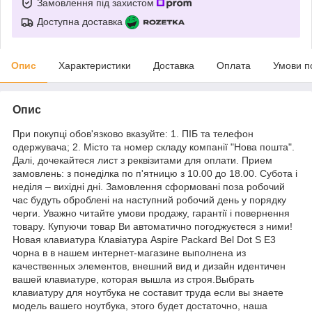
Замовлення під захистом
Доступна доставка
Опис
Характеристики
Доставка
Оплата
Умови п
Опис
При покупці обов'язково вказуйте: 1. ПІБ та телефон
одержувача; 2. Місто та номер складу компанії "Нова пошта".
Далі, дочекайтеся лист з реквізитами для оплати. Прием
замовлень: з понеділка по п'ятницю з 10.00 до 18.00. Субота і
неділя – вихідні дні. Замовлення сформовані поза робочий
час будуть оброблені на наступний робочий день у порядку
черги. Уважно читайте умови продажу, гарантії і повернення
товару. Купуючи товар Ви автоматично погоджуєтеся з ними!
Новая клавиатура Клавіатура Aspire Packard Bel Dot S E3
чорна в в нашем интернет-магазине выполнена из
качественных элементов, внешний вид и дизайн идентичен
вашей клавиатуре, которая вышла из строя.Выбрать
клавиатуру для ноутбука не составит труда если вы знаете
модель вашего ноутбука, этого будет достаточно, наша