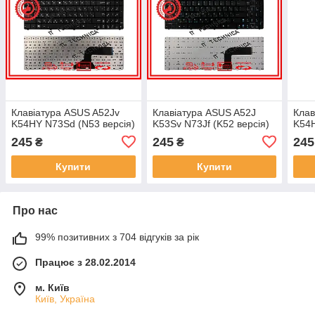
Клавіатура ASUS A52Jv
Клавіатура ASUS A52J
Клав
K54HY N73Sd (N53 версія)
K53Sv N73Jf (K52 версія)
K54H
245
245
245
₴
₴
Купити
Купити
Про нас
99% позитивних з 704 відгуків за рік
Працює з 28.02.2014
м. Київ
Київ, Україна