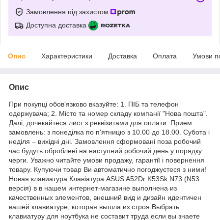
Замовлення під захистом
Доступна доставка
Опис
Характеристики
Доставка
Оплата
Умови п
Опис
При покупці обов'язково вказуйте: 1. ПІБ та телефон
одержувача; 2. Місто та номер складу компанії "Нова пошта".
Далі, дочекайтеся лист з реквізитами для оплати. Прием
замовлень: з понеділка по п'ятницю з 10.00 до 18.00. Субота і
неділя – вихідні дні. Замовлення сформовані поза робочий
час будуть оброблені на наступний робочий день у порядку
черги. Уважно читайте умови продажу, гарантії і повернення
товару. Купуючи товар Ви автоматично погоджуєтеся з ними!
Новая клавиатура Клавіатура ASUS A52Dr K53Sk N73 (N53
версія) в в нашем интернет-магазине выполнена из
качественных элементов, внешний вид и дизайн идентичен
вашей клавиатуре, которая вышла из строя.Выбрать
клавиатуру для ноутбука не составит труда если вы знаете