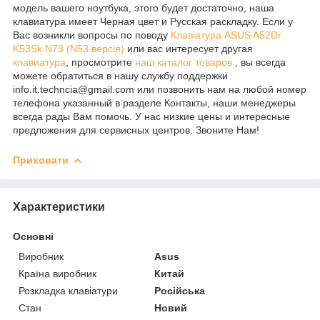
модель вашего ноутбука, этого будет достаточно, наша
клавиатура имеет Черная цвет и Русская раскладку. Если у
Вас возникли вопросы по поводу
Клавіатура ASUS A52Dr
K53Sk N73 (N53 версія)
или вас интересует другая
клавиатура
, просмотрите
наш каталог товаров
, вы всегда
можете обратиться в нашу службу поддержки
info.it.techncia@gmail.com или позвонить нам на любой номер
телефона указанный в разделе Контакты, наши менеджеры
всегда рады Вам помочь. У нас низкие цены и интересные
предложения для сервисных центров. Звоните Нам!
Приховати
Характеристики
Основні
Виробник
Asus
Країна виробник
Китай
Розкладка клавіатури
Російська
Стан
Новий