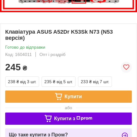
Клавіатура ASUS A52Dr K53Sk N73 (N53
версія)
Готово до відправки
Код: 1604011
Опт і роздріб
245
₴
238 ₴
від 3 шт.
235 ₴
від 5 шт.
233 ₴
від 7 шт.
Купити
або
Купити з
Що таке купити з Пром?