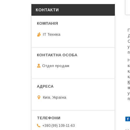
КОНТАКТИ
П
IT Техніка
Д
С
у
п
Н
к
Отдел продаж
к
к
K
м
у
Київ, Україна
п
+380 (99) 109-11-63