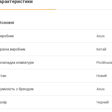
арактеристики
Основні
иробник
Asus
раїна виробник
Китай
озкладка клавіатури
Російська
Стан
Новий
умісність з брендом
Asus
олір
Чорний