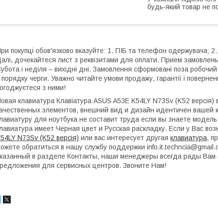
будь-який товар не п
ри покупці обов'язково вказуйте: 1. ПІБ та телефон одержувача; 2.
алі, дочекайтеся лист з реквізитами для оплати. Прием замовлень:
убота і неділя – вихідні дні. Замовлення сформовані поза робочи
 порядку черги. Уважно читайте умови продажу, гарантії і поверне
огоджуєтеся з ними!
овая клавиатура Клавіатура ASUS A53E K54LY N73Sv (K52 версія) 
ачественных элементов, внешний вид и дизайн идентичен вашей к
лавиатуру для ноутбука не составит труда если вы знаете модель
лавиатура имеет Черная цвет и Русская раскладку. Если у Вас во
54LY N73Sv (K52 версія)
или вас интересует другая
клавиатура
, п
ожете обратиться в нашу службу поддержки info.it.techncia@gmai
казанный в разделе Контакты, наши менеджеры всегда рады Вам 
редложения для сервисных центров. Звоните Нам!