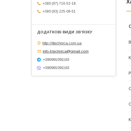
Х
+380 (97) 716-52-18
+380 (93) 225-09-51
В
http://ittechnica.com.ua
info.it.technica@gmail.com
К
+380991091163
+380991091163
Р
С
К