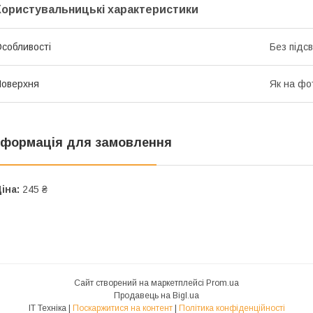
Користувальницькі характеристики
собливості
Без підс
оверхня
Як на фо
нформація для замовлення
іна:
245 ₴
Сайт створений на маркетплейсі
Prom.ua
Продавець на Bigl.ua
IT Техніка |
Поскаржитися на контент
|
Політика конфіденційності