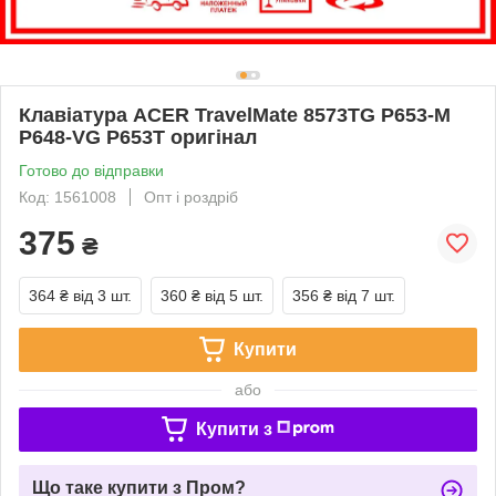
Клавіатура ACER TravelMate 8573TG P653-M
P648-VG P653T оригінал
Готово до відправки
Код: 1561008
Опт і роздріб
375
₴
364 ₴
від 3 шт.
360 ₴
від 5 шт.
356 ₴
від 7 шт.
Купити
або
Купити з
Що таке купити з Пром?