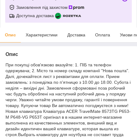
Замовлення під захистом
Доступна доставка
Опис
Характеристики
Доставка
Оплата
Умови п
Опис
При покупці обов'язково вказуйте: 1. ПІБ та телефон
одержувача; 2. Місто та номер складу компанії "Нова пошта".
Далі, дочекайтеся лист з реквізитами для оплати. Прием
замовлень: з понеділка по п'ятницю з 10.00 до 18.00. Субота і
неділя – вихідні дні. Замовлення сформовані поза робочий
час будуть оброблені на наступний робочий день у порядку
черги. Уважно читайте умови продажу, гарантії і повернення
товару. Купуючи товар Ви автоматично погоджуєтеся з ними!
Новая клавиатура Клавіатура ACER TravelMate 8573TG P653-
M P648-VG P653T оригінал в в нашем интернет-магазине
выполнена из качественных элементов, внешний вид и
дизайн идентичен вашей клавиатуре, которая вышла из
строя.Выбрать клавиатуру для ноутбука не составит труда