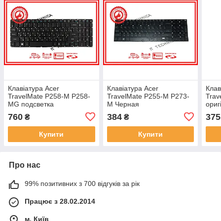
Клавіатура Acer
Клавіатура Acer
Клав
TravelMate P258-M P258-
TravelMate P255-M P273-
Trav
MG подсветка
M Черная
ориг
760
384
375
₴
₴
Купити
Купити
Про нас
99% позитивних з 700 відгуків за рік
Працює з 28.02.2014
м. Київ