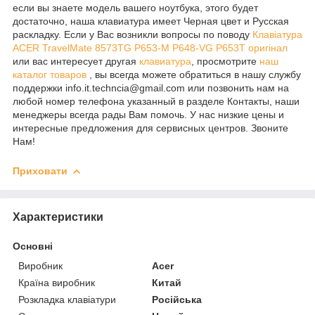
если вы знаете модель вашего ноутбука, этого будет
достаточно, наша клавиатура имеет Черная цвет и Русская
раскладку. Если у Вас возникли вопросы по поводу
Клавіатура
ACER TravelMate 8573TG P653-M P648-VG P653T оригінал
или вас интересует другая
клавиатура
, просмотрите
наш
каталог товаров
, вы всегда можете обратиться в нашу службу
поддержки info.it.techncia@gmail.com или позвонить нам на
любой номер телефона указанный в разделе Контакты, наши
менеджеры всегда рады Вам помочь. У нас низкие цены и
интересные предложения для сервисных центров. Звоните
Нам!
Приховати
Характеристики
Основні
Виробник
Acer
Країна виробник
Китай
Розкладка клавіатури
Російська