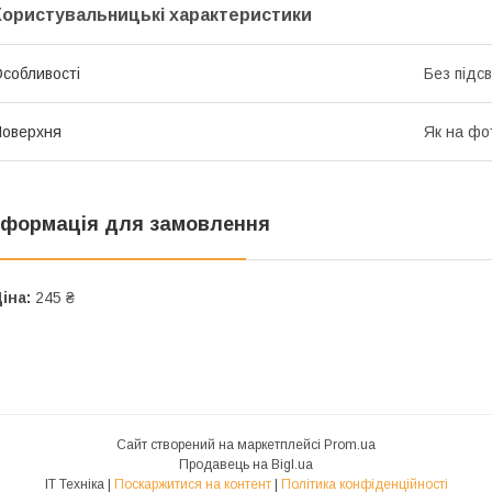
Користувальницькі характеристики
собливості
Без підс
оверхня
Як на фо
нформація для замовлення
іна:
245 ₴
Сайт створений на маркетплейсі
Prom.ua
Продавець на Bigl.ua
IT Техніка |
Поскаржитися на контент
|
Політика конфіденційності