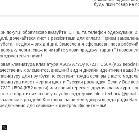
будь-який товар не п
ри покупці обов'язково вказуйте: 1. ПІБ та телефон одержувача; 2.
алі, дочекайтеся лист з реквізитами для оплати. Прием замовлень:
убота і неділя – вихідні дні. Замовлення сформовані поза робочи
 порядку черги. Уважно читайте умови продажу, гарантії і поверне
огоджуєтеся з ними!
овая клавиатура Клавіатура ASUS A72Dy K72JT U50A (K52 версія)
ачественных элементов, внешний вид и дизайн идентичен вашей к
лавиатуру для ноутбука не составит труда если вы знаете модель
лавиатура имеет Черная цвет и Русская раскладку. Если у Вас во
72JT U50A (K52 версія)
или вас интересует другая
клавиатура
, п
ожете обратиться в нашу службу поддержки info.it.techncia@gmai
казанный в разделе Контакты, наши менеджеры всегда рады Вам 
редложения для сервисных центров. Звоните Нам!