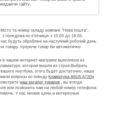
окидаючи сайту.
 Місто та номер складу компанії "Нова пошта".
 з понеділка по п'ятницю з 10.00 до 18.00.
й час будуть оброблені на наступний робочий день
ння товару. Купуючи товар Ви автоматично
 в в нашем интернет-магазине выполнена из
лавиатуре, которая вышла из строя.Выбрать
 вашего ноутбука, этого будет достаточно, наша
зникли вопросы по поводу
Клавіатура ASUS A72Dy
росмотрите
наш каталог товаров
, вы всегда
l.com или позвонить нам на любой номер телефона
помочь. У нас низкие цены и интересные