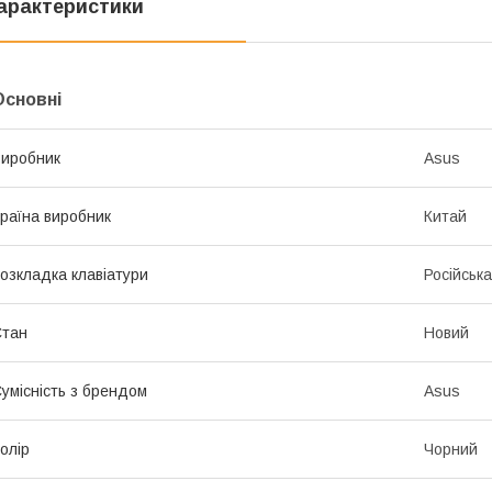
арактеристики
Основні
иробник
Asus
раїна виробник
Китай
озкладка клавіатури
Російська
Стан
Новий
умісність з брендом
Asus
олір
Чорний