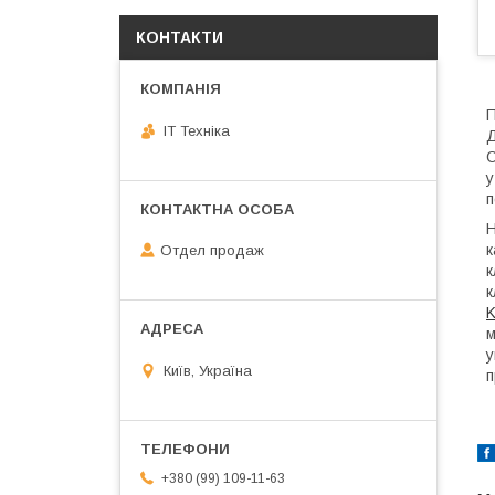
КОНТАКТИ
П
IT Техніка
Д
С
у
п
Н
к
Отдел продаж
к
к
K
м
у
Київ, Україна
п
+380 (99) 109-11-63