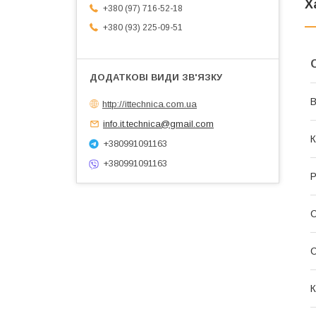
Х
+380 (97) 716-52-18
+380 (93) 225-09-51
В
http://ittechnica.com.ua
info.it.technica@gmail.com
К
+380991091163
+380991091163
Р
С
К