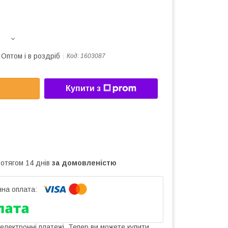
Оптом і в роздріб
Код:
1603087
Купити з
ротягом 14 днів
за домовленістю
 електронні платежі. Тепер ви можете купити