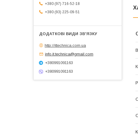
+380 (97) 716-52-18
Х
+380 (93) 225-09-51
http://ittechnica.com.ua
В
info.it.technica@gmail.com
+380991091163
К
+380991091163
Р
С
К