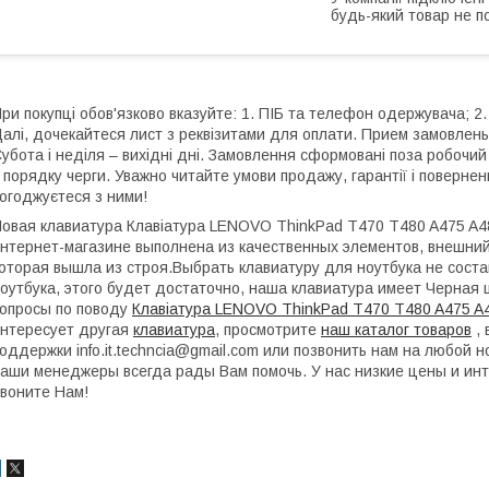
будь-який товар не п
ри покупці обов'язково вказуйте: 1. ПІБ та телефон одержувача; 2.
алі, дочекайтеся лист з реквізитами для оплати. Прием замовлень:
убота і неділя – вихідні дні. Замовлення сформовані поза робочи
 порядку черги. Уважно читайте умови продажу, гарантії і поверне
огоджуєтеся з ними!
овая клавиатура Клавіатура LENOVO ThinkPad T470 T480 A475 A4
нтернет-магазине выполнена из качественных элементов, внешний
оторая вышла из строя.Выбрать клавиатуру для ноутбука не сост
оутбука, этого будет достаточно, наша клавиатура имеет Черная ц
опросы по поводу
Клавіатура LENOVO ThinkPad T470 T480 A475 A
нтересует другая
клавиатура
, просмотрите
наш каталог товаров
, 
оддержки info.it.techncia@gmail.com или позвонить нам на любой
аши менеджеры всегда рады Вам помочь. У нас низкие цены и ин
воните Нам!