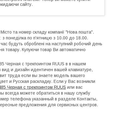
окидаючи сайту.
 Місто та номер складу компанії "Нова пошта".
 з понеділка по п'ятницю з 10.00 до 18.00.
й час будуть оброблені на наступний робочий день
ння товару. Купуючи товар Ви автоматично
85 Черная с трекпоинтом RUUS в в нашем
 вид и дизайн идентичен вашей клавиатуре,
авит труда если вы знаете модель вашего
вет и Русская раскладку. Если у Вас возникли
485 Черная с трекпоинтом RUUS
или вас
вы всегда можете обратиться в нашу службу
 номер телефона указанный в разделе Контакты,
тересные предложения для сервисных центров.