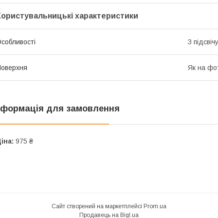
Користувальницькі характеристики
собливості
З підсві
оверхня
Як на фо
нформація для замовлення
іна:
975 ₴
Сайт створений на маркетплейсі
Prom.ua
Продавець на Bigl.ua