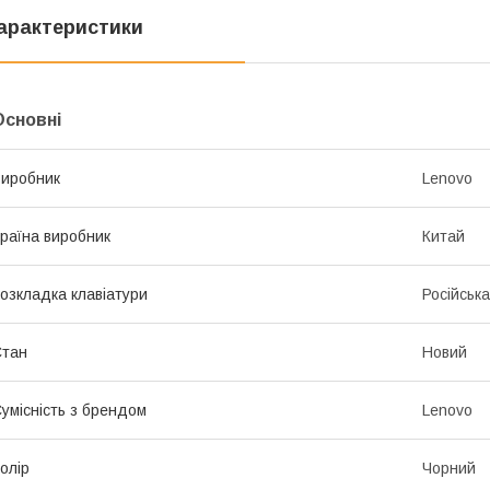
арактеристики
Основні
иробник
Lenovo
раїна виробник
Китай
озкладка клавіатури
Російська
Стан
Новий
умісність з брендом
Lenovo
олір
Чорний