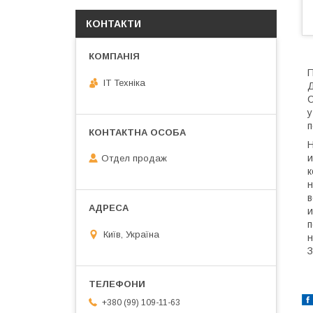
КОНТАКТИ
П
IT Техніка
Д
С
у
п
Н
и
Отдел продаж
к
н
в
и
п
Київ, Україна
н
З
+380 (99) 109-11-63