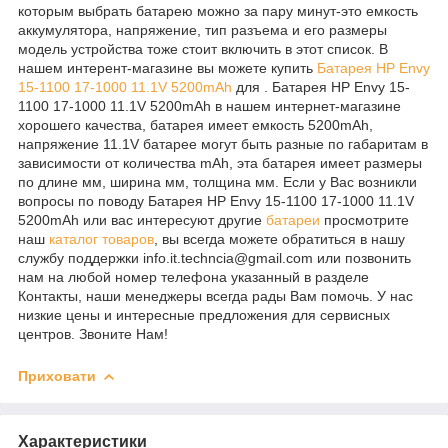
которым выбрать батарею можно за пару минут-это емкость
аккумулятора, напряжение, тип разъема и его размеры
модель устройства тоже стоит включить в этот список. В
нашем интерент-магазине вы можете купить
Батарея HP Envy
15-1100 17-1000 11.1V 5200mAh
для . Батарея HP Envy 15-
1100 17-1000 11.1V 5200mAh в нашем интернет-магазине
хорошего качества, батарея имеет емкость 5200mAh,
напряжение 11.1V батарее могут быть разные по габаритам в
зависимости от количества mAh, эта батарея имеет размеры
по длине мм, ширина мм, толщина мм. Если у Вас возникли
вопросы по поводу Батарея HP Envy 15-1100 17-1000 11.1V
5200mAh или вас интересуют другие
батареи
просмотрите
наш
каталог
товаров
, вы всегда можете обратиться в нашу
службу поддержки info.it.techncia@gmail.com или позвонить
нам на любой номер телефона указанный в разделе
Контакты, наши менеджеры всегда рады Вам помочь. У нас
низкие цены и интересные предложения для сервисных
центров. Звоните Нам!
Приховати
Характеристики