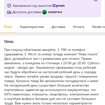
Замовлення під захистом
Доступна доставка
Опис
Характеристики
Доставка
Оплата
Умови п
Опис
При покупці обов'язково вказуйте: 1. ПІБ та телефон
одержувача; 2. Місто та номер складу компанії "Нова пошта".
Далі, дочекайтеся лист з реквізитами для оплати. Прием
замовлень: з понеділка по п'ятницю з 10.00 до 18.00. Субота і
неділя – вихідні дні. Замовлення сформовані поза робочий
час будуть оброблені на наступний робочий день у порядку
черги. Уважно читайте умови продажу, гарантії і повернення
товару. Купуючи товар Ви автоматично погоджуєтеся з ними!
На сегодняшний день существует большое количество
портативных гаджетов где используются аккумуляторы, это
GPS-навигаторы, планшеты, смартфоны, электронные книги
и ноутбуки выбрать батарею для них не составит большого
труда. Вам нужно знать только несколько параметров по