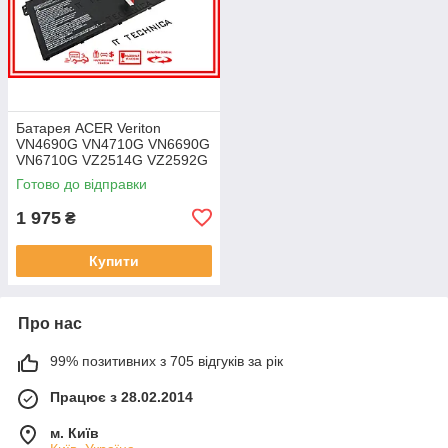
Батарея ACER Veriton
VN4690G VN4710G VN6690G
VN6710G VZ2514G VZ2592G
VZ2594G 11.25V 4471mAh
Готово до відправки
ОРИГІНАЛ
1 975
₴
Купити
Про нас
99% позитивних з 705 відгуків за рік
Працює з 28.02.2014
м. Київ