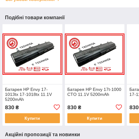
Подібні товари компанії
Батарея HP Envy 17-
Батарея HP Envy 17t-1000
Бата
1013tx 17-1018tx 11.1V
CTO 11.1V 5200mAh
17-1
5200mAh
830
830
830
₴
₴
Купити
Купити
Акційні пропозиції та новинки