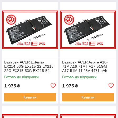
Батарея ACER Extensa
Батарея ACER Aspire A16-
EX214-53G EX215-22 EX215-
71M A16-71MT A17-51GM
22G EX215-53G EX215-54
A17-51M 11.25V 4471mAh
EX215-54G 11.25V 4471mAh
ОРИГІНАЛ
Готово до відправки
Готово до відправки
ОРИГІНАЛ
1 975
1 975
₴
₴
Купити
Купити