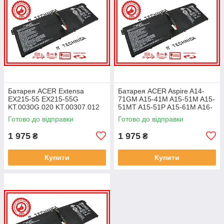
Батарея ACER Extensa
Батарея ACER Aspire A14-
EX215-55 EX215-55G
71GM A15-41M A15-51M A15-
KT.0030G.020 KT.00307.012
51MT A15-51P A15-61M A16-
11.25V 4471mAh ОРИГІНАЛ
51GM 11.25V 4471mAh
Готово до відправки
Готово до відправки
ОРИГІНАЛ
1 975
1 975
₴
₴
Купити
Купити