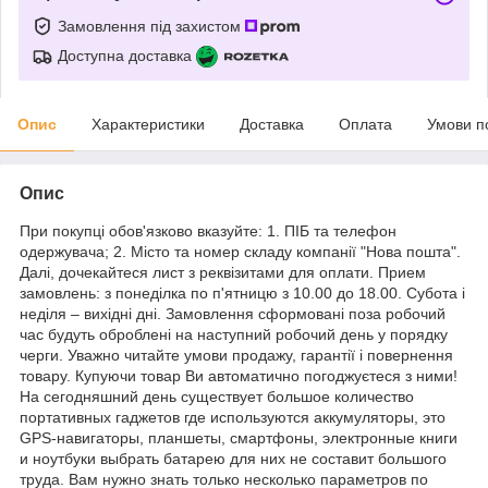
Замовлення під захистом
Доступна доставка
Опис
Характеристики
Доставка
Оплата
Умови п
Опис
При покупці обов'язково вказуйте: 1. ПІБ та телефон
одержувача; 2. Місто та номер складу компанії "Нова пошта".
Далі, дочекайтеся лист з реквізитами для оплати. Прием
замовлень: з понеділка по п'ятницю з 10.00 до 18.00. Субота і
неділя – вихідні дні. Замовлення сформовані поза робочий
час будуть оброблені на наступний робочий день у порядку
черги. Уважно читайте умови продажу, гарантії і повернення
товару. Купуючи товар Ви автоматично погоджуєтеся з ними!
На сегодняшний день существует большое количество
портативных гаджетов где используются аккумуляторы, это
GPS-навигаторы, планшеты, смартфоны, электронные книги
и ноутбуки выбрать батарею для них не составит большого
труда. Вам нужно знать только несколько параметров по