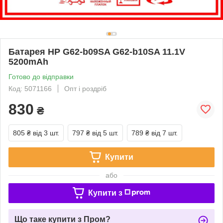
Батарея HP G62-b09SA G62-b10SA 11.1V
5200mAh
Готово до відправки
Код: 5071166
Опт і роздріб
830
₴
805 ₴
від 3 шт.
797 ₴
від 5 шт.
789 ₴
від 7 шт.
Купити
або
Купити з
Що таке купити з Пром?