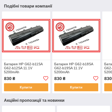
Подібні товари компанії
Батарея HP G62-b11SA
Батарея HP G62-b18SA
Бат
G62-b12SA 11.1V
G62-b19SA 11.1V
G62-
5200mAh
5200mAh
520
830
830
830
₴
₴
Купити
Купити
Акційні пропозиції та новинки