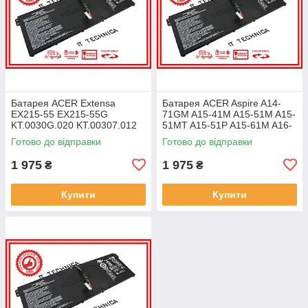
Батарея ACER Extensa
Батарея ACER Aspire A14-
EX215-55 EX215-55G
71GM A15-41M A15-51M A15-
KT.0030G.020 KT.00307.012
51MT A15-51P A15-61M A16-
11.25V 4471mAh ОРИГІНАЛ
51GM 11.25V 4471mAh
Готово до відправки
Готово до відправки
ОРИГІНАЛ
1 975
1 975
₴
₴
Купити
Купити