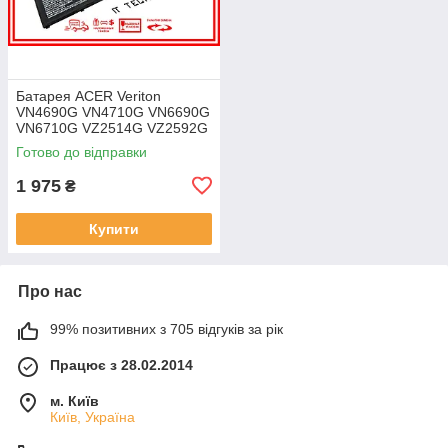
Батарея ACER Veriton
VN4690G VN4710G VN6690G
VN6710G VZ2514G VZ2592G
VZ2594G 11.25V 4471mAh
Готово до відправки
ОРИГІНАЛ
1 975
₴
Купити
Про нас
99% позитивних з 705 відгуків за рік
Працює з 28.02.2014
м. Київ
Київ, Україна