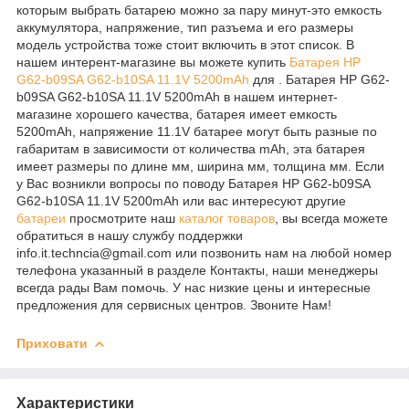
которым выбрать батарею можно за пару минут-это емкость
аккумулятора, напряжение, тип разъема и его размеры
модель устройства тоже стоит включить в этот список. В
нашем интерент-магазине вы можете купить
Батарея HP
G62-b09SA G62-b10SA 11.1V 5200mAh
для . Батарея HP G62-
b09SA G62-b10SA 11.1V 5200mAh в нашем интернет-
магазине хорошего качества, батарея имеет емкость
5200mAh, напряжение 11.1V батарее могут быть разные по
габаритам в зависимости от количества mAh, эта батарея
имеет размеры по длине мм, ширина мм, толщина мм. Если
у Вас возникли вопросы по поводу Батарея HP G62-b09SA
G62-b10SA 11.1V 5200mAh или вас интересуют другие
батареи
просмотрите наш
каталог
товаров
, вы всегда можете
обратиться в нашу службу поддержки
info.it.techncia@gmail.com или позвонить нам на любой номер
телефона указанный в разделе Контакты, наши менеджеры
всегда рады Вам помочь. У нас низкие цены и интересные
предложения для сервисных центров. Звоните Нам!
Приховати
Характеристики