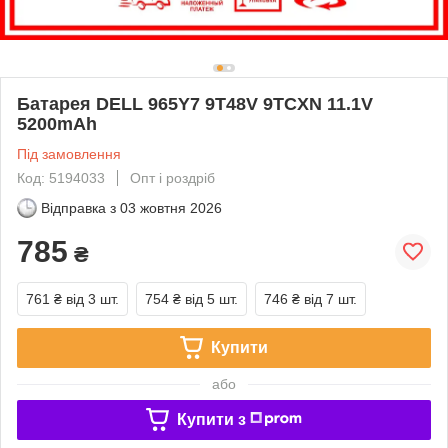
Батарея DELL 965Y7 9T48V 9TCXN 11.1V
5200mAh
Під замовлення
Код: 5194033
Опт і роздріб
Відправка з
03 жовтня 2026
785
₴
761 ₴
від 3 шт.
754 ₴
від 5 шт.
746 ₴
від 7 шт.
Купити
або
Купити з