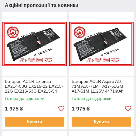
Акційні пропозиції та новинки
Батарея ACER Extensa
Батарея ACER Aspire A16-
EX214-53G EX215-22 EX215-
71M A16-71MT A17-51GM
22G EX215-53G EX215-54
A17-51M 11.25V 4471mAh
EX215-54G 11.25V 4471mAh
ОРИГІНАЛ
Готово до відправки
Готово до відправки
ОРИГІНАЛ
1 975
1 975
₴
₴
Купити
Купити