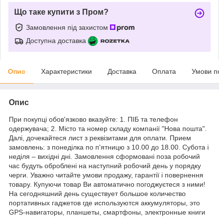
Що таке купити з Пром?
Замовлення під захистом
Доступна доставка
Опис
Характеристики
Доставка
Оплата
Умови п
Опис
При покупці обов'язково вказуйте: 1. ПІБ та телефон
одержувача; 2. Місто та номер складу компанії "Нова пошта".
Далі, дочекайтеся лист з реквізитами для оплати. Прием
замовлень: з понеділка по п'ятницю з 10.00 до 18.00. Субота і
неділя – вихідні дні. Замовлення сформовані поза робочий
час будуть оброблені на наступний робочий день у порядку
черги. Уважно читайте умови продажу, гарантії і повернення
товару. Купуючи товар Ви автоматично погоджуєтеся з ними!
На сегодняшний день существует большое количество
портативных гаджетов где используются аккумуляторы, это
GPS-навигаторы, планшеты, смартфоны, электронные книги