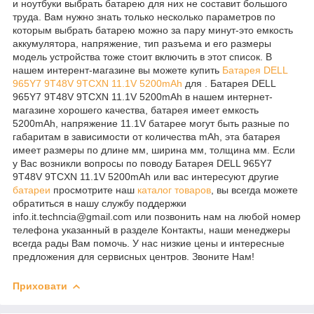
и ноутбуки выбрать батарею для них не составит большого
труда. Вам нужно знать только несколько параметров по
которым выбрать батарею можно за пару минут-это емкость
аккумулятора, напряжение, тип разъема и его размеры
модель устройства тоже стоит включить в этот список. В
нашем интерент-магазине вы можете купить
Батарея DELL
965Y7 9T48V 9TCXN 11.1V 5200mAh
для . Батарея DELL
965Y7 9T48V 9TCXN 11.1V 5200mAh в нашем интернет-
магазине хорошего качества, батарея имеет емкость
5200mAh, напряжение 11.1V батарее могут быть разные по
габаритам в зависимости от количества mAh, эта батарея
имеет размеры по длине мм, ширина мм, толщина мм. Если
у Вас возникли вопросы по поводу Батарея DELL 965Y7
9T48V 9TCXN 11.1V 5200mAh или вас интересуют другие
батареи
просмотрите наш
каталог
товаров
, вы всегда можете
обратиться в нашу службу поддержки
info.it.techncia@gmail.com или позвонить нам на любой номер
телефона указанный в разделе Контакты, наши менеджеры
всегда рады Вам помочь. У нас низкие цены и интересные
предложения для сервисных центров. Звоните Нам!
Приховати