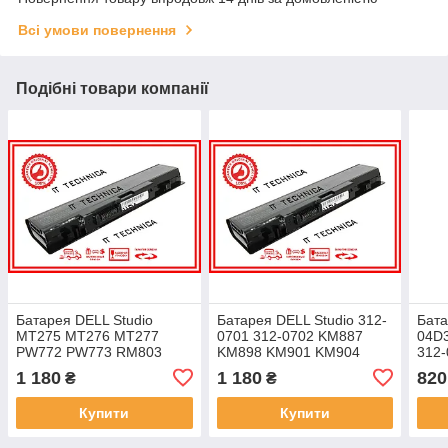
Всі умови повернення
Подібні товари компанії
Батарея DELL Studio
Батарея DELL Studio 312-
Бата
MT275 MT276 MT277
0701 312-0702 KM887
04D
PW772 PW773 RM803
KM898 KM901 KM904
312-
RM804 WU946 WU959
KM905 KM958 KM965
CYD
1 180
1 180
820
₴
₴
WU960 WU965 11.1V
MT264 11.1V 5200mAh
11.
5200mAh
Купити
Купити