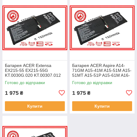
Батарея ACER Extensa
Батарея ACER Aspire A14-
EX215-55 EX215-55G
71GM A15-41M A15-51M A15-
KT.0030G.020 KT.00307.012
51MT A15-51P A15-61M A16-
11.25V 4471mAh ОРИГІНАЛ
51GM 11.25V 4471mAh
Готово до відправки
Готово до відправки
ОРИГІНАЛ
1 975
1 975
₴
₴
Купити
Купити