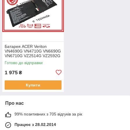
Батарея ACER Veriton
VN4690G VN4710G VN6690G
VN6710G VZ2514G VZ2592G
VZ2594G 11.25V 4471mAh
Готово до відправки
ОРИГІНАЛ
1 975
₴
Купити
Про нас
99% позитивних з 705 відгуків за рік
Працює з 28.02.2014