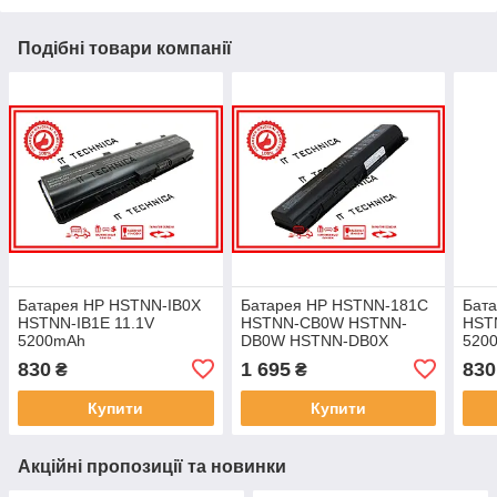
Подібні товари компанії
Батарея HP HSTNN-IB0X
Батарея HP HSTNN-181C
Бат
HSTNN-IB1E 11.1V
HSTNN-CB0W HSTNN-
HST
5200mAh
DB0W HSTNN-DB0X
520
HSTNN-F01C 10.8V
830
1 695
830
₴
₴
4200mAh ОРИГІНАЛ
Купити
Купити
Акційні пропозиції та новинки