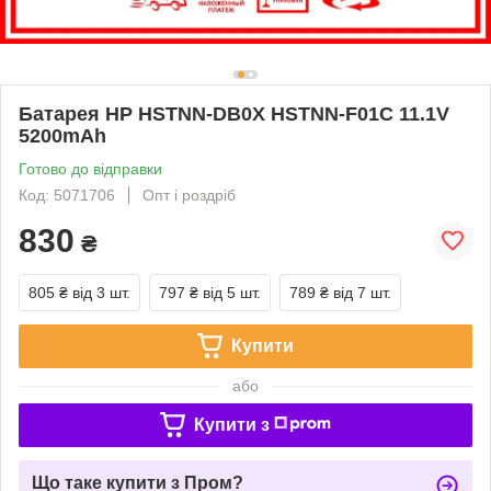
Батарея HP HSTNN-DB0X HSTNN-F01C 11.1V
5200mAh
Готово до відправки
Код: 5071706
Опт і роздріб
830
₴
805 ₴
від 3 шт.
797 ₴
від 5 шт.
789 ₴
від 7 шт.
Купити
або
Купити з
Що таке купити з Пром?