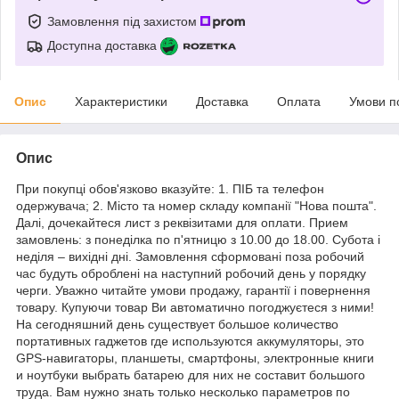
Замовлення під захистом
Доступна доставка
Опис
Характеристики
Доставка
Оплата
Умови п
Опис
При покупці обов'язково вказуйте: 1. ПІБ та телефон
одержувача; 2. Місто та номер складу компанії "Нова пошта".
Далі, дочекайтеся лист з реквізитами для оплати. Прием
замовлень: з понеділка по п'ятницю з 10.00 до 18.00. Субота і
неділя – вихідні дні. Замовлення сформовані поза робочий
час будуть оброблені на наступний робочий день у порядку
черги. Уважно читайте умови продажу, гарантії і повернення
товару. Купуючи товар Ви автоматично погоджуєтеся з ними!
На сегодняшний день существует большое количество
портативных гаджетов где используются аккумуляторы, это
GPS-навигаторы, планшеты, смартфоны, электронные книги
и ноутбуки выбрать батарею для них не составит большого
труда. Вам нужно знать только несколько параметров по