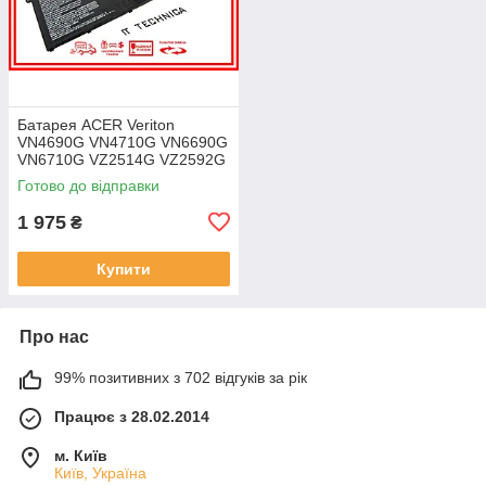
Батарея ACER Veriton
VN4690G VN4710G VN6690G
VN6710G VZ2514G VZ2592G
VZ2594G 11.25V 4471mAh
Готово до відправки
ОРИГІНАЛ
1 975
₴
Купити
Про нас
99% позитивних з 702 відгуків за рік
Працює з 28.02.2014
м. Київ
Київ, Україна