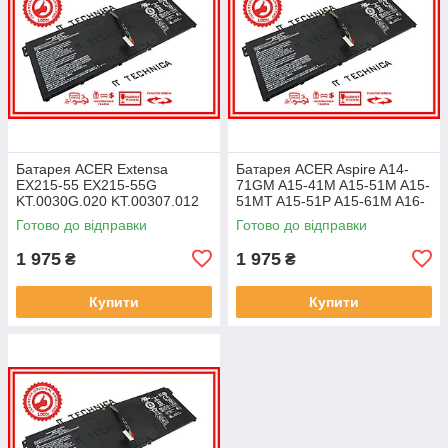
Батарея ACER Extensa
Батарея ACER Aspire A14-
EX215-55 EX215-55G
71GM A15-41M A15-51M A15-
KT.0030G.020 KT.00307.012
51MT A15-51P A15-61M A16-
11.25V 4471mAh ОРИГІНАЛ
51GM 11.25V 4471mAh
Готово до відправки
Готово до відправки
ОРИГІНАЛ
1 975
1 975
₴
₴
Купити
Купити