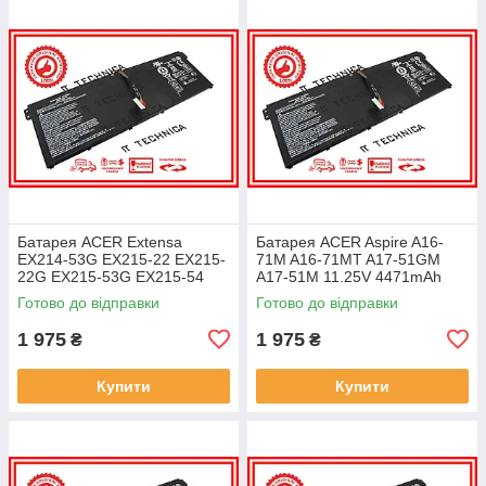
Батарея ACER Extensa
Батарея ACER Aspire A16-
EX214-53G EX215-22 EX215-
71M A16-71MT A17-51GM
22G EX215-53G EX215-54
A17-51M 11.25V 4471mAh
EX215-54G 11.25V 4471mAh
ОРИГІНАЛ
Готово до відправки
Готово до відправки
ОРИГІНАЛ
1 975
1 975
₴
₴
Купити
Купити