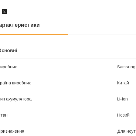
арактеристики
Основні
иробник
Samsung
раїна виробник
Китай
ип акумулятора
Li-Ion
Стан
Новий
ризначення
Для ноут