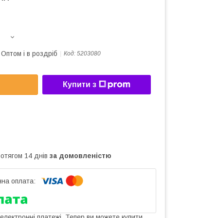
Оптом і в роздріб
Код:
5203080
Купити з
ротягом 14 днів
за домовленістю
 електронні платежі. Тепер ви можете купити