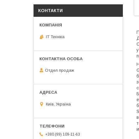
КОНТАКТИ
П
IT Техніка
Д
С
у
п
Н
G
Отдел продаж
б
э
с
Б
е
Київ, Україна
б
S
в
т
и
+380 (99) 109-11-63