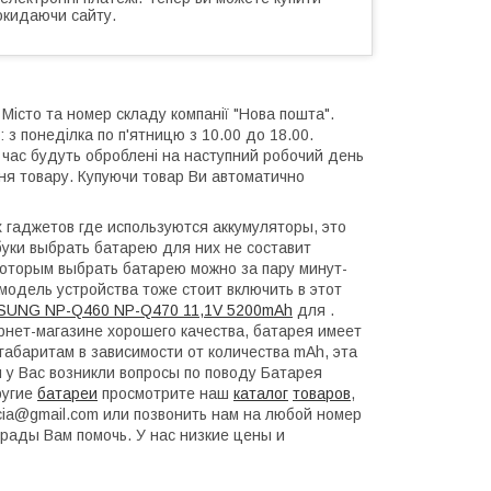
окидаючи сайту.
 Місто та номер складу компанії "Нова пошта".
 з понеділка по п'ятницю з 10.00 до 18.00.
й час будуть оброблені на наступний робочий день
ння товару. Купуючи товар Ви автоматично
гаджетов где используются аккумуляторы, это
уки выбрать батарею для них не составит
которым выбрать батарею можно за пару минут-
модель устройства тоже стоит включить в этот
SUNG NP-Q460 NP-Q470 11,1V 5200mAh
для .
ет-магазине хорошего качества, батарея имеет
габаритам в зависимости от количества mAh, эта
 у Вас возникли вопросы по поводу Батарея
ругие
батареи
просмотрите наш
каталог
товаров
,
ncia@gmail.com или позвонить нам на любой номер
рады Вам помочь. У нас низкие цены и