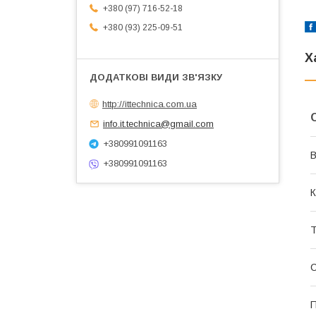
+380 (97) 716-52-18
+380 (93) 225-09-51
Х
http://ittechnica.com.ua
info.it.technica@gmail.com
+380991091163
В
+380991091163
К
Т
П