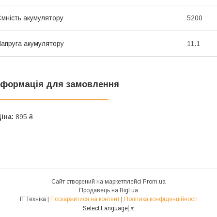
мність акумулятору
5200
апруга акумулятору
11.1
нформація для замовлення
іна:
895 ₴
Сайт створений на маркетплейсі
Prom.ua
Продавець на Bigl.ua
IT Техніка |
Поскаржитися на контент
|
Політика конфіденційності
Select Language
▼