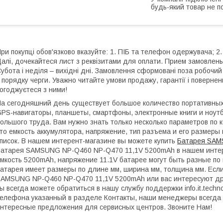
будь-який товар не п
ри покупці обов'язково вказуйте: 1. ПІБ та телефон одержувача; 2.
алі, дочекайтеся лист з реквізитами для оплати. Прием замовлень:
убота і неділя – вихідні дні. Замовлення сформовані поза робочи
 порядку черги. Уважно читайте умови продажу, гарантії і поверне
огоджуєтеся з ними!
а сегодняшний день существует большое количество портативных 
PS-навигаторы, планшеты, смартфоны, электронные книги и ноутб
ольшого труда. Вам нужно знать только несколько параметров по 
то емкость аккумулятора, напряжение, тип разъема и его размеры 
писок. В нашем интерент-магазине вы можете купить
Батарея SAM
атарея SAMSUNG NP-Q460 NP-Q470 11,1V 5200mAh в нашем интерн
мкость 5200mAh, напряжение 11.1V батарее могут быть разные по 
атарея имеет размеры по длине мм, ширина мм, толщина мм. Если
AMSUNG NP-Q460 NP-Q470 11,1V 5200mAh или вас интересуют д
ы всегда можете обратиться в нашу службу поддержки info.it.tech
елефона указанный в разделе Контакты, наши менеджеры всегда 
нтересные предложения для сервисных центров. Звоните Нам!