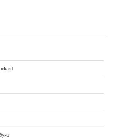
ackard
бука