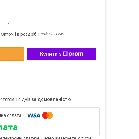
Оптом і в роздріб
Код:
5071249
Купити з
ротягом 14 днів
за домовленістю
 електронні платежі. Тепер ви можете купити