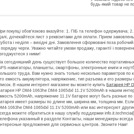
будь-який товар не п
ри покупці обов'язково вказуйте: 1. ПІБ та телефон одержувача; 2.
алі, дочекайтеся лист з реквізитами для оплати. Прием замовлень:
убота і неділя – вихідні дні. Замовлення сформовані поза робочи
 порядку черги. Уважно читайте умови продажу, гарантії і поверне
огоджуєтеся з ними!
а сегодняшний день существует большое количество портативных 
PS-навигаторы, планшеты, смартфоны, электронные книги и ноутб
ольшого труда. Вам нужно знать только несколько параметров по 
то емкость аккумулятора, напряжение, тип разъема и его размеры 
писок. В нашем интерент-магазине вы можете купить
Батарея HP D
атарея HP DM4-1063he DM4-1065dxl 11.1V 5200mAh в нашем интер
мкость 5200mAh, напряжение 11.1V батарее могут быть разные по 
атарея имеет размеры по длине мм, ширина мм, толщина мм. Если
M4-1063he DM4-1065dxl 11.1V 5200mAh или вас интересуют друг
сегда можете обратиться в нашу службу поддержки info.it.technci
елефона указанный в разделе Контакты, наши менеджеры всегда 
нтересные предложения для сервисных центров. Звоните Нам!