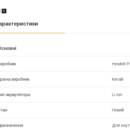
арактеристики
Основні
иробник
Hewlett P
раїна виробник
Китай
ип акумулятора
Li-Ion
Стан
Новий
ризначення
Для ноут