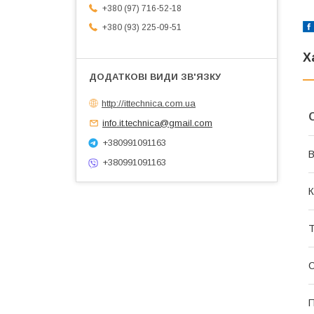
+380 (97) 716-52-18
+380 (93) 225-09-51
Х
http://ittechnica.com.ua
info.it.technica@gmail.com
+380991091163
В
+380991091163
К
Т
П