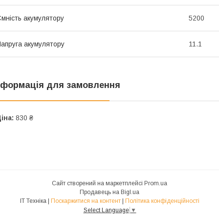
мність акумулятору
5200
апруга акумулятору
11.1
нформація для замовлення
іна:
830 ₴
Сайт створений на маркетплейсі
Prom.ua
Продавець на Bigl.ua
IT Техніка |
Поскаржитися на контент
|
Політика конфіденційності
Select Language
▼