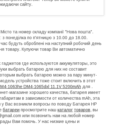
окидаючи сайту.
 Місто та номер складу компанії "Нова пошта".
 з понеділка по п'ятницю з 10.00 до 18.00.
й час будуть оброблені на наступний робочий день
ння товару. Купуючи товар Ви автоматично
гаджетов где используются аккумуляторы, это
уки выбрать батарею для них не составит
которым выбрать батарею можно за пару минут-
модель устройства тоже стоит включить в этот
M4-1063he DM4-1065dxl 11.1V 5200mAh
для .
нет-магазине хорошего качества, батарея имеет
габаритам в зависимости от количества mAh, эта
 у Вас возникли вопросы по поводу Батарея HP
ие
батареи
просмотрите наш
каталог
товаров
, вы
a@gmail.com или позвонить нам на любой номер
рады Вам помочь. У нас низкие цены и