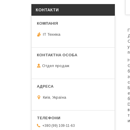
КОНТАКТИ
П
IT Техніка
Д
С
у
п
Н
G
Отдел продаж
б
э
с
Б
е
Київ, Україна
б
D
в
т
и
+380 (99) 109-11-63