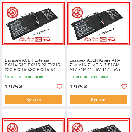
Батарея ACER Extensa
Батарея ACER Aspire A16-
EX214-53G EX215-22 EX215-
71M A16-71MT A17-51GM
22G EX215-53G EX215-54
A17-51M 11.25V 4471mAh
EX215-54G 11.25V 4471mAh
ОРИГІНАЛ
Готово до відправки
Готово до відправки
ОРИГІНАЛ
1 975
1 975
₴
₴
Купити
Купити