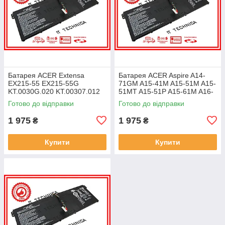
Батарея ACER Extensa
Батарея ACER Aspire A14-
EX215-55 EX215-55G
71GM A15-41M A15-51M A15-
KT.0030G.020 KT.00307.012
51MT A15-51P A15-61M A16-
11.25V 4471mAh ОРИГІНАЛ
51GM 11.25V 4471mAh
Готово до відправки
Готово до відправки
ОРИГІНАЛ
1 975
1 975
₴
₴
Купити
Купити