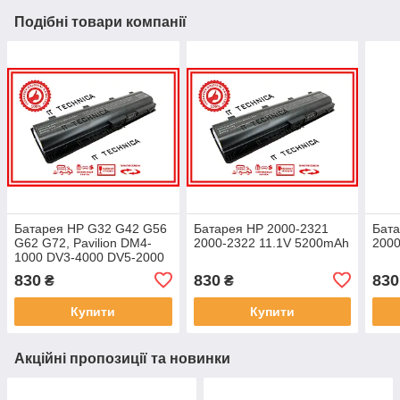
Подібні товари компанії
Батарея HP G32 G42 G56
Батарея HP 2000-2321
Бата
G62 G72, Pavilion DM4-
2000-2322 11.1V 5200mAh
2000
1000 DV3-4000 DV5-2000
DV6-3000 DV6-4000 11.1V
830
830
830
₴
₴
5200mAh
Купити
Купити
Акційні пропозиції та новинки