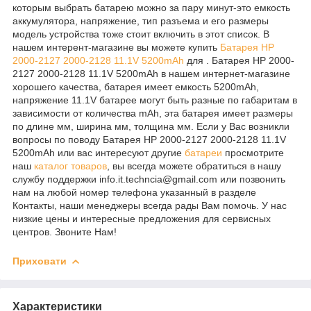
которым выбрать батарею можно за пару минут-это емкость
аккумулятора, напряжение, тип разъема и его размеры
модель устройства тоже стоит включить в этот список. В
нашем интерент-магазине вы можете купить
Батарея HP
2000-2127 2000-2128 11.1V 5200mAh
для . Батарея HP 2000-
2127 2000-2128 11.1V 5200mAh в нашем интернет-магазине
хорошего качества, батарея имеет емкость 5200mAh,
напряжение 11.1V батарее могут быть разные по габаритам в
зависимости от количества mAh, эта батарея имеет размеры
по длине мм, ширина мм, толщина мм. Если у Вас возникли
вопросы по поводу Батарея HP 2000-2127 2000-2128 11.1V
5200mAh или вас интересуют другие
батареи
просмотрите
наш
каталог
товаров
, вы всегда можете обратиться в нашу
службу поддержки info.it.techncia@gmail.com или позвонить
нам на любой номер телефона указанный в разделе
Контакты, наши менеджеры всегда рады Вам помочь. У нас
низкие цены и интересные предложения для сервисных
центров. Звоните Нам!
Приховати
Характеристики