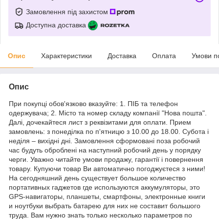
Замовлення під захистом
Доступна доставка
Опис
Характеристики
Доставка
Оплата
Умови п
Опис
При покупці обов'язково вказуйте: 1. ПІБ та телефон
одержувача; 2. Місто та номер складу компанії "Нова пошта".
Далі, дочекайтеся лист з реквізитами для оплати. Прием
замовлень: з понеділка по п'ятницю з 10.00 до 18.00. Субота і
неділя – вихідні дні. Замовлення сформовані поза робочий
час будуть оброблені на наступний робочий день у порядку
черги. Уважно читайте умови продажу, гарантії і повернення
товару. Купуючи товар Ви автоматично погоджуєтеся з ними!
На сегодняшний день существует большое количество
портативных гаджетов где используются аккумуляторы, это
GPS-навигаторы, планшеты, смартфоны, электронные книги
и ноутбуки выбрать батарею для них не составит большого
труда. Вам нужно знать только несколько параметров по