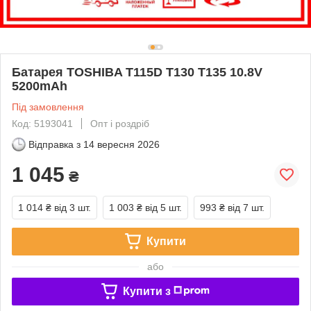
Батарея TOSHIBA T115D T130 T135 10.8V
5200mAh
Під замовлення
Код: 5193041
Опт і роздріб
Відправка з
14 вересня 2026
1 045
₴
1 014 ₴
від 3 шт.
1 003 ₴
від 5 шт.
993 ₴
від 7 шт.
Купити
або
Купити з