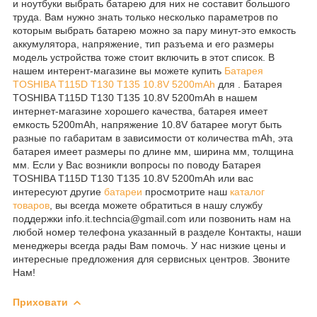
и ноутбуки выбрать батарею для них не составит большого
труда. Вам нужно знать только несколько параметров по
которым выбрать батарею можно за пару минут-это емкость
аккумулятора, напряжение, тип разъема и его размеры
модель устройства тоже стоит включить в этот список. В
нашем интерент-магазине вы можете купить
Батарея
TOSHIBA T115D T130 T135 10.8V 5200mAh
для . Батарея
TOSHIBA T115D T130 T135 10.8V 5200mAh в нашем
интернет-магазине хорошего качества, батарея имеет
емкость 5200mAh, напряжение 10.8V батарее могут быть
разные по габаритам в зависимости от количества mAh, эта
батарея имеет размеры по длине мм, ширина мм, толщина
мм. Если у Вас возникли вопросы по поводу Батарея
TOSHIBA T115D T130 T135 10.8V 5200mAh или вас
интересуют другие
батареи
просмотрите наш
каталог
товаров
, вы всегда можете обратиться в нашу службу
поддержки info.it.techncia@gmail.com или позвонить нам на
любой номер телефона указанный в разделе Контакты, наши
менеджеры всегда рады Вам помочь. У нас низкие цены и
интересные предложения для сервисных центров. Звоните
Нам!
Приховати