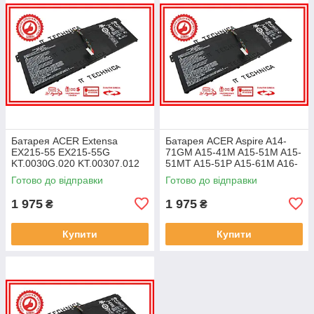
Батарея ACER Extensa
Батарея ACER Aspire A14-
EX215-55 EX215-55G
71GM A15-41M A15-51M A15-
KT.0030G.020 KT.00307.012
51MT A15-51P A15-61M A16-
11.25V 4471mAh ОРИГІНАЛ
51GM 11.25V 4471mAh
Готово до відправки
Готово до відправки
ОРИГІНАЛ
1 975
1 975
₴
₴
Купити
Купити