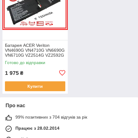
Батарея ACER Veriton
VN4690G VN4710G VN6690G
VN6710G VZ2514G VZ2592G
VZ2594G 11.25V 4471mAh
Готово до відправки
ОРИГІНАЛ
1 975
₴
Купити
Про нас
99% позитивних з 704 відгуків за рік
Працює з 28.02.2014