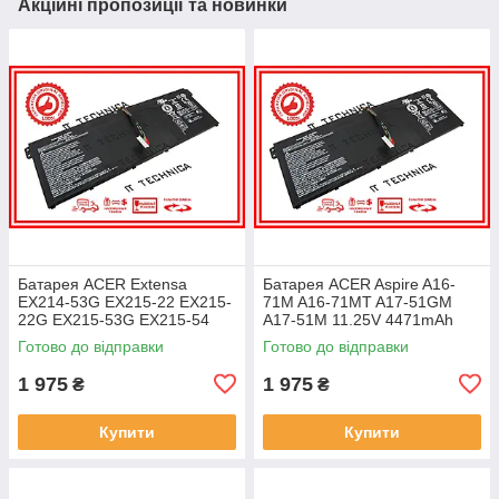
Акційні пропозиції та новинки
Батарея ACER Extensa
Батарея ACER Aspire A16-
EX214-53G EX215-22 EX215-
71M A16-71MT A17-51GM
22G EX215-53G EX215-54
A17-51M 11.25V 4471mAh
EX215-54G 11.25V 4471mAh
ОРИГІНАЛ
Готово до відправки
Готово до відправки
ОРИГІНАЛ
1 975
1 975
₴
₴
Купити
Купити