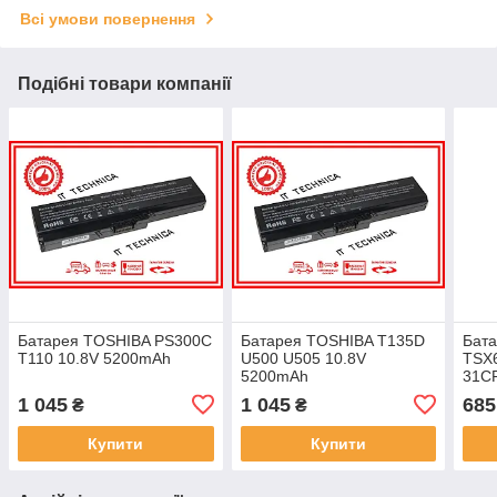
Всі умови повернення
Подібні товари компанії
Батарея TOSHIBA PS300C
Батарея TOSHIBA T135D
Бат
T110 10.8V 5200mAh
U500 U505 10.8V
TSX
5200mAh
31CR
934
1 045
1 045
685
₴
₴
11.
Купити
Купити