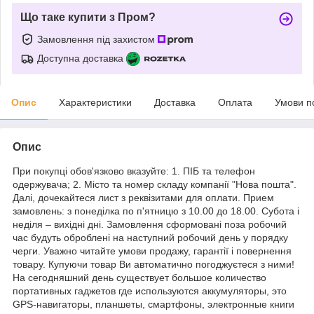
Що таке купити з Пром?
Замовлення під захистом
Доступна доставка
Опис
Характеристики
Доставка
Оплата
Умови п
Опис
При покупці обов'язково вказуйте: 1. ПІБ та телефон
одержувача; 2. Місто та номер складу компанії "Нова пошта".
Далі, дочекайтеся лист з реквізитами для оплати. Прием
замовлень: з понеділка по п'ятницю з 10.00 до 18.00. Субота і
неділя – вихідні дні. Замовлення сформовані поза робочий
час будуть оброблені на наступний робочий день у порядку
черги. Уважно читайте умови продажу, гарантії і повернення
товару. Купуючи товар Ви автоматично погоджуєтеся з ними!
На сегодняшний день существует большое количество
портативных гаджетов где используются аккумуляторы, это
GPS-навигаторы, планшеты, смартфоны, электронные книги