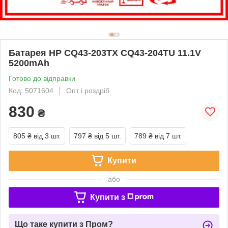
Батарея HP CQ43-203TX CQ43-204TU 11.1V
5200mAh
Готово до відправки
Код: 5071604
Опт і роздріб
830
₴
805 ₴
від 3 шт.
797 ₴
від 5 шт.
789 ₴
від 7 шт.
Купити
або
Купити з
Що таке купити з Пром?