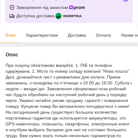
Замовлення під захистом
Доступна доставка
Опис
Характеристики
Доставка
Оплата
Умови п
Опис
При покупці обов'язково вказуйте: 1. ПІБ та телефон
одержувача; 2. Місто та номер складу компанії "Нова пошта".
Далі, дочекайтеся лист з реквізитами для оплати. Прием
замовлень: з понеділка по п'ятницю з 10.00 до 18.00. Субота і
неділя – вихідні дні. Замовлення сформовані поза робочий
час будуть оброблені на наступний робочий день у порядку
черги. Уважно читайте умови продажу, гарантії і повернення
товару. Купуючи товар Ви автоматично погоджуєтеся з ними!
На сегодняшний день существует большое количество
портативных гаджетов где используются аккумуляторы, это
GPS-навигаторы, планшеты, смартфоны, электронные книги
и ноутбуки выбрать батарею для них не составит большого
труда. Вам нужно знать только несколько параметров по