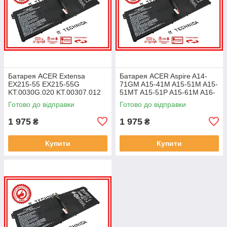
Батарея ACER Extensa
Батарея ACER Aspire A14-
EX215-55 EX215-55G
71GM A15-41M A15-51M A15-
KT.0030G.020 KT.00307.012
51MT A15-51P A15-61M A16-
11.25V 4471mAh ОРИГІНАЛ
51GM 11.25V 4471mAh
Готово до відправки
Готово до відправки
ОРИГІНАЛ
1 975
1 975
₴
₴
Купити
Купити