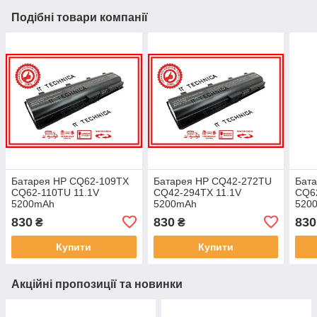
Подібні товари компанії
Батарея HP CQ62-109TX
Батарея HP CQ42-272TU
Бат
CQ62-110TU 11.1V
CQ42-294TX 11.1V
CQ6
5200mAh
5200mAh
520
830
830
830
₴
₴
Купити
Купити
Акційні пропозиції та новинки