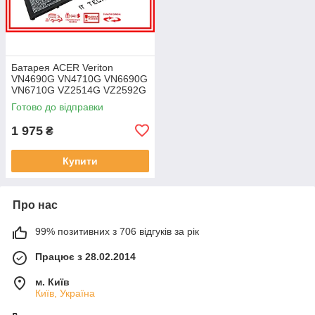
Батарея ACER Veriton
VN4690G VN4710G VN6690G
VN6710G VZ2514G VZ2592G
VZ2594G 11.25V 4471mAh
Готово до відправки
ОРИГІНАЛ
1 975
₴
Купити
Про нас
99% позитивних з 706 відгуків за рік
Працює з 28.02.2014
м. Київ
Київ, Україна