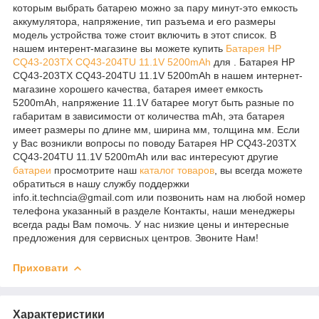
которым выбрать батарею можно за пару минут-это емкость
аккумулятора, напряжение, тип разъема и его размеры
модель устройства тоже стоит включить в этот список. В
нашем интерент-магазине вы можете купить
Батарея HP
CQ43-203TX CQ43-204TU 11.1V 5200mAh
для . Батарея HP
CQ43-203TX CQ43-204TU 11.1V 5200mAh в нашем интернет-
магазине хорошего качества, батарея имеет емкость
5200mAh, напряжение 11.1V батарее могут быть разные по
габаритам в зависимости от количества mAh, эта батарея
имеет размеры по длине мм, ширина мм, толщина мм. Если
у Вас возникли вопросы по поводу Батарея HP CQ43-203TX
CQ43-204TU 11.1V 5200mAh или вас интересуют другие
батареи
просмотрите наш
каталог
товаров
, вы всегда можете
обратиться в нашу службу поддержки
info.it.techncia@gmail.com или позвонить нам на любой номер
телефона указанный в разделе Контакты, наши менеджеры
всегда рады Вам помочь. У нас низкие цены и интересные
предложения для сервисных центров. Звоните Нам!
Приховати
Характеристики