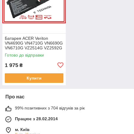
Батарея ACER Veriton
VN4690G VN4710G VN6690G
VN6710G VZ2514G VZ2592G
VZ2594G 11.25V 4471mAh
Готово до відправки
ОРИГІНАЛ
1 975
₴
Купити
Про нас
99% позитивних з 704 відгуків за рік
Працює з 28.02.2014
м. Київ