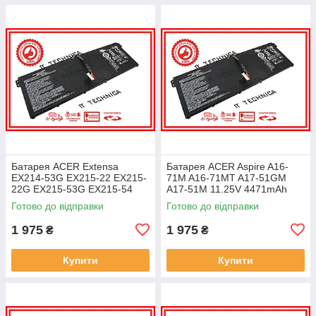
Батарея ACER Extensa
Батарея ACER Aspire A16-
EX214-53G EX215-22 EX215-
71M A16-71MT A17-51GM
22G EX215-53G EX215-54
A17-51M 11.25V 4471mAh
EX215-54G 11.25V 4471mAh
ОРИГІНАЛ
Готово до відправки
Готово до відправки
ОРИГІНАЛ
1 975
1 975
₴
₴
Купити
Купити