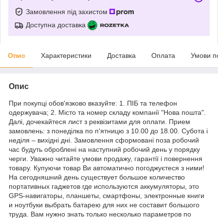
Замовлення під захистом
Доступна доставка
Опис
Характеристики
Доставка
Оплата
Умови п
Опис
При покупці обов'язково вказуйте: 1. ПІБ та телефон
одержувача; 2. Місто та номер складу компанії "Нова пошта".
Далі, дочекайтеся лист з реквізитами для оплати. Прием
замовлень: з понеділка по п'ятницю з 10.00 до 18.00. Субота і
неділя – вихідні дні. Замовлення сформовані поза робочий
час будуть оброблені на наступний робочий день у порядку
черги. Уважно читайте умови продажу, гарантії і повернення
товару. Купуючи товар Ви автоматично погоджуєтеся з ними!
На сегодняшний день существует большое количество
портативных гаджетов где используются аккумуляторы, это
GPS-навигаторы, планшеты, смартфоны, электронные книги
и ноутбуки выбрать батарею для них не составит большого
труда. Вам нужно знать только несколько параметров по