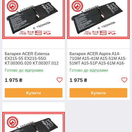
Батарея ACER Extensa
Батарея ACER Aspire A14-
EX215-55 EX215-55G
71GM A15-41M A15-51M A15-
KT.0030G.020 KT.00307.012
51MT A15-51P A15-61M A16-
11.25V 4471mAh ОРИГІНАЛ
51GM 11.25V 4471mAh
Готово до відправки
Готово до відправки
ОРИГІНАЛ
1 975
1 975
₴
₴
Купити
Купити