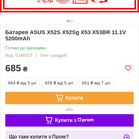
Батарея ASUS X52S X52Sg X53 X53BR 11.1V
5200mAh
Готово до відправки
Код: 5146027
Опт і роздріб
685
₴
664 ₴
від 3 шт.
658 ₴
від 5 шт.
651 ₴
від 7 шт.
Купити
або
Купити з
Що таке купити з Пром?