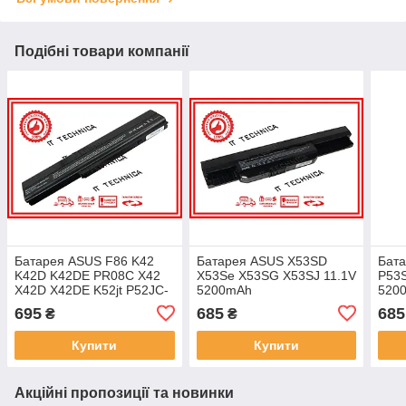
Подібні товари компанії
Батарея ASUS F86 K42
Батарея ASUS X53SD
Бат
K42D K42DE PR08C X42
X53Se X53SG X53SJ 11.1V
P53S
X42D X42DE K52jt P52JC-
5200mAh
520
SO012X A62-9485 B53F-
695
685
685
₴
₴
C1B 10.8V 5200mAh
Купити
Купити
Акційні пропозиції та новинки