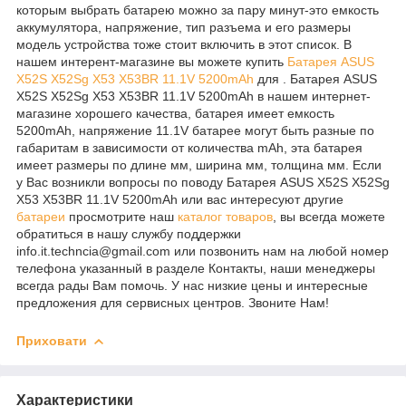
которым выбрать батарею можно за пару минут-это емкость
аккумулятора, напряжение, тип разъема и его размеры
модель устройства тоже стоит включить в этот список. В
нашем интерент-магазине вы можете купить
Батарея ASUS
X52S X52Sg X53 X53BR 11.1V 5200mAh
для . Батарея ASUS
X52S X52Sg X53 X53BR 11.1V 5200mAh в нашем интернет-
магазине хорошего качества, батарея имеет емкость
5200mAh, напряжение 11.1V батарее могут быть разные по
габаритам в зависимости от количества mAh, эта батарея
имеет размеры по длине мм, ширина мм, толщина мм. Если
у Вас возникли вопросы по поводу Батарея ASUS X52S X52Sg
X53 X53BR 11.1V 5200mAh или вас интересуют другие
батареи
просмотрите наш
каталог
товаров
, вы всегда можете
обратиться в нашу службу поддержки
info.it.techncia@gmail.com или позвонить нам на любой номер
телефона указанный в разделе Контакты, наши менеджеры
всегда рады Вам помочь. У нас низкие цены и интересные
предложения для сервисных центров. Звоните Нам!
Приховати
Характеристики