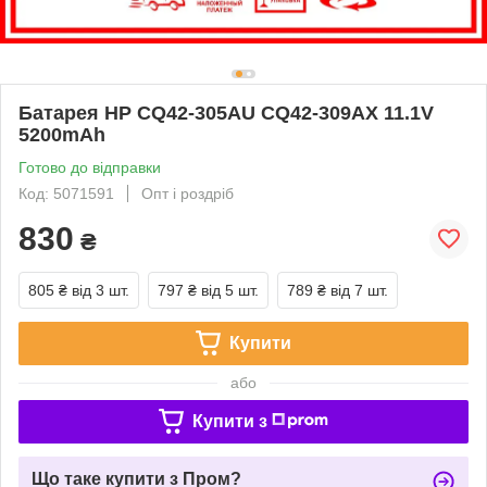
Батарея HP CQ42-305AU CQ42-309AX 11.1V
5200mAh
Готово до відправки
Код: 5071591
Опт і роздріб
830
₴
805 ₴
від 3 шт.
797 ₴
від 5 шт.
789 ₴
від 7 шт.
Купити
або
Купити з
Що таке купити з Пром?