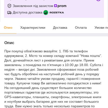
Замовлення під захистом
Доступна доставка
Опис
Характеристики
Доставка
Оплата
Умови п
Опис
При покупці обов'язково вказуйте: 1. ПІБ та телефон
одержувача; 2. Місто та номер складу компанії "Нова пошта".
Далі, дочекайтеся лист з реквізитами для оплати. Прием
замовлень: з понеділка по п'ятницю з 10.00 до 18.00. Субота і
неділя – вихідні дні. Замовлення сформовані поза робочий
час будуть оброблені на наступний робочий день у порядку
черги. Уважно читайте умови продажу, гарантії і повернення
товару. Купуючи товар Ви автоматично погоджуєтеся з ними!
На сегодняшний день существует большое количество
портативных гаджетов где используются аккумуляторы, это
GPS-навигаторы, планшеты, смартфоны, электронные книги
и ноутбуки выбрать батарею для них не составит большого
труда. Вам нужно знать только несколько параметров по