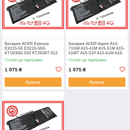
Батарея ACER Extensa
Батарея ACER Aspire A14-
EX215-55 EX215-55G
71GM A15-41M A15-51M A15-
KT.0030G.020 KT.00307.012
51MT A15-51P A15-61M A16-
11.25V 4471mAh ОРИГІНАЛ
51GM 11.25V 4471mAh
Готово до відправки
Готово до відправки
ОРИГІНАЛ
1 975
1 975
₴
₴
Купити
Купити