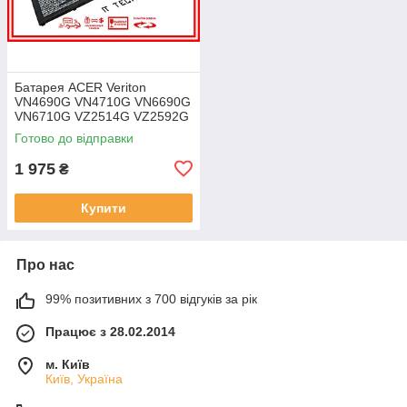
Батарея ACER Veriton
VN4690G VN4710G VN6690G
VN6710G VZ2514G VZ2592G
VZ2594G 11.25V 4471mAh
Готово до відправки
ОРИГІНАЛ
1 975
₴
Купити
Про нас
99% позитивних з 700 відгуків за рік
Працює з 28.02.2014
м. Київ
Київ, Україна