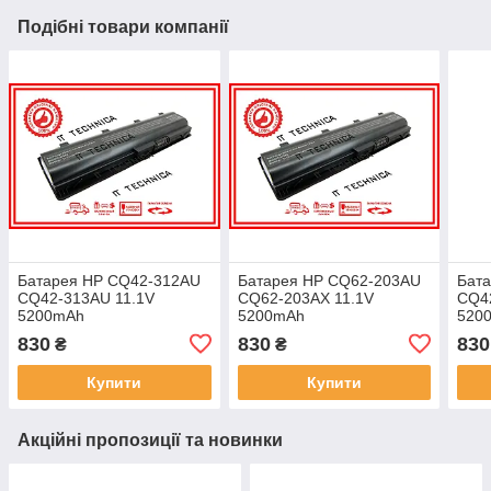
Подібні товари компанії
Батарея HP CQ42-312AU
Батарея HP CQ62-203AU
Бат
CQ42-313AU 11.1V
CQ62-203AX 11.1V
CQ4
5200mAh
5200mAh
520
830
830
830
₴
₴
Купити
Купити
Акційні пропозиції та новинки