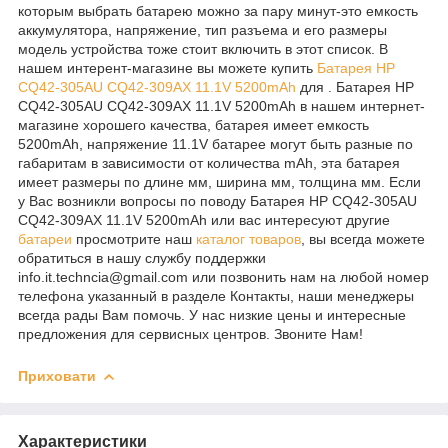
которым выбрать батарею можно за пару минут-это емкость
аккумулятора, напряжение, тип разъема и его размеры
модель устройства тоже стоит включить в этот список. В
нашем интерент-магазине вы можете купить
Батарея HP
CQ42-305AU CQ42-309AX 11.1V 5200mAh
для . Батарея HP
CQ42-305AU CQ42-309AX 11.1V 5200mAh в нашем интернет-
магазине хорошего качества, батарея имеет емкость
5200mAh, напряжение 11.1V батарее могут быть разные по
габаритам в зависимости от количества mAh, эта батарея
имеет размеры по длине мм, ширина мм, толщина мм. Если
у Вас возникли вопросы по поводу Батарея HP CQ42-305AU
CQ42-309AX 11.1V 5200mAh или вас интересуют другие
батареи
просмотрите наш
каталог
товаров
, вы всегда можете
обратиться в нашу службу поддержки
info.it.techncia@gmail.com или позвонить нам на любой номер
телефона указанный в разделе Контакты, наши менеджеры
всегда рады Вам помочь. У нас низкие цены и интересные
предложения для сервисных центров. Звоните Нам!
Приховати
Характеристики