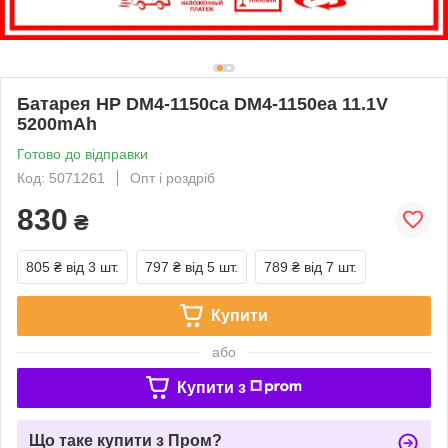
Батарея HP DM4-1150ca DM4-1150ea 11.1V
5200mAh
Готово до відправки
Код: 5071261
Опт і роздріб
830
₴
805 ₴
від 3 шт.
797 ₴
від 5 шт.
789 ₴
від 7 шт.
Купити
або
Купити з
Що таке купити з Пром?