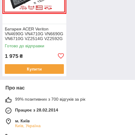
Батарея ACER Veriton
VN4690G VN4710G VN6690G
VN6710G VZ2514G VZ2592G
VZ2594G 11.25V 4471mAh
Готово до відправки
ОРИГІНАЛ
1 975
₴
Купити
Про нас
99% позитивних з 700 відгуків за рік
Працює з 28.02.2014
м. Київ
Київ, Україна