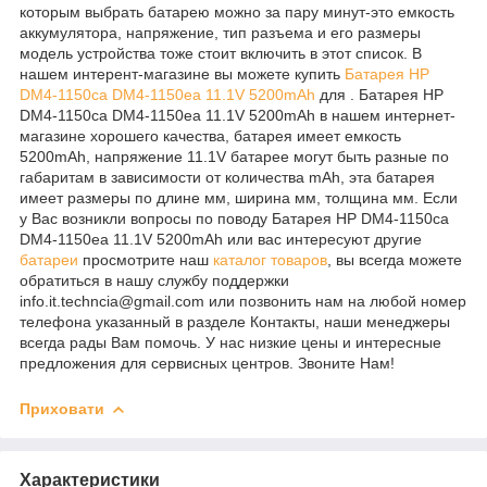
которым выбрать батарею можно за пару минут-это емкость
аккумулятора, напряжение, тип разъема и его размеры
модель устройства тоже стоит включить в этот список. В
нашем интерент-магазине вы можете купить
Батарея HP
DM4-1150ca DM4-1150ea 11.1V 5200mAh
для . Батарея HP
DM4-1150ca DM4-1150ea 11.1V 5200mAh в нашем интернет-
магазине хорошего качества, батарея имеет емкость
5200mAh, напряжение 11.1V батарее могут быть разные по
габаритам в зависимости от количества mAh, эта батарея
имеет размеры по длине мм, ширина мм, толщина мм. Если
у Вас возникли вопросы по поводу Батарея HP DM4-1150ca
DM4-1150ea 11.1V 5200mAh или вас интересуют другие
батареи
просмотрите наш
каталог
товаров
, вы всегда можете
обратиться в нашу службу поддержки
info.it.techncia@gmail.com или позвонить нам на любой номер
телефона указанный в разделе Контакты, наши менеджеры
всегда рады Вам помочь. У нас низкие цены и интересные
предложения для сервисных центров. Звоните Нам!
Приховати
Характеристики