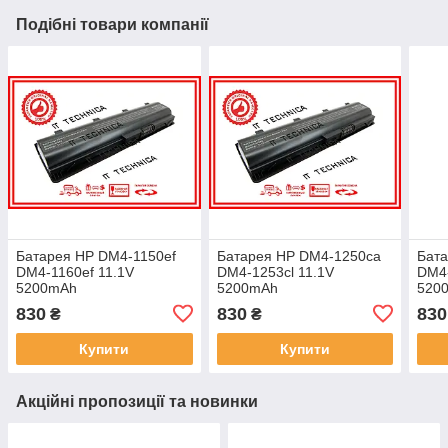
Подібні товари компанії
Батарея HP DM4-1150ef
Батарея HP DM4-1250ca
Бат
DM4-1160ef 11.1V
DM4-1253cl 11.1V
DM4-
5200mAh
5200mAh
520
830
830
830
₴
₴
Купити
Купити
Акційні пропозиції та новинки