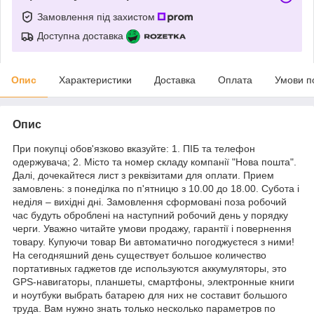
Замовлення під захистом
Доступна доставка
Опис
Характеристики
Доставка
Оплата
Умови п
Опис
При покупці обов'язково вказуйте: 1. ПІБ та телефон
одержувача; 2. Місто та номер складу компанії "Нова пошта".
Далі, дочекайтеся лист з реквізитами для оплати. Прием
замовлень: з понеділка по п'ятницю з 10.00 до 18.00. Субота і
неділя – вихідні дні. Замовлення сформовані поза робочий
час будуть оброблені на наступний робочий день у порядку
черги. Уважно читайте умови продажу, гарантії і повернення
товару. Купуючи товар Ви автоматично погоджуєтеся з ними!
На сегодняшний день существует большое количество
портативных гаджетов где используются аккумуляторы, это
GPS-навигаторы, планшеты, смартфоны, электронные книги
и ноутбуки выбрать батарею для них не составит большого
труда. Вам нужно знать только несколько параметров по