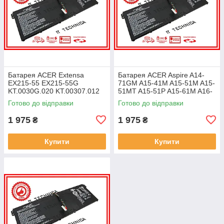
Батарея ACER Extensa
Батарея ACER Aspire A14-
EX215-55 EX215-55G
71GM A15-41M A15-51M A15-
KT.0030G.020 KT.00307.012
51MT A15-51P A15-61M A16-
11.25V 4471mAh ОРИГІНАЛ
51GM 11.25V 4471mAh
Готово до відправки
Готово до відправки
ОРИГІНАЛ
1 975
1 975
₴
₴
Купити
Купити