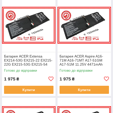
Батарея ACER Extensa
Батарея ACER Aspire A16-
EX214-53G EX215-22 EX215-
71M A16-71MT A17-51GM
22G EX215-53G EX215-54
A17-51M 11.25V 4471mAh
EX215-54G 11.25V 4471mAh
ОРИГІНАЛ
Готово до відправки
Готово до відправки
ОРИГІНАЛ
1 975
1 975
₴
₴
Купити
Купити