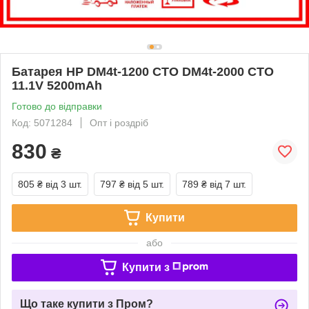
Батарея HP DM4t-1200 CTO DM4t-2000 CTO
11.1V 5200mAh
Готово до відправки
Код: 5071284
Опт і роздріб
830
₴
805 ₴
від 3 шт.
797 ₴
від 5 шт.
789 ₴
від 7 шт.
Купити
або
Купити з
Що таке купити з Пром?