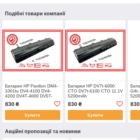
Подібні товари компанії
Батарея HP Pavilion DM4-
Батарея HP DV7t-6000
Бата
1001tu DV4-4100 DV4-
CTO DV7t-6100 CTO 11.1V
G4t-
4200 DV4T-4000 DV5T-
5200mAh
520
2000 11.1V 5200mAh
830
830
830
₴
₴
Купити
Купити
Акційні пропозиції та новинки