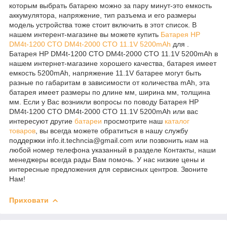
которым выбрать батарею можно за пару минут-это емкость
аккумулятора, напряжение, тип разъема и его размеры
модель устройства тоже стоит включить в этот список. В
нашем интерент-магазине вы можете купить
Батарея HP
DM4t-1200 CTO DM4t-2000 CTO 11.1V 5200mAh
для .
Батарея HP DM4t-1200 CTO DM4t-2000 CTO 11.1V 5200mAh в
нашем интернет-магазине хорошего качества, батарея имеет
емкость 5200mAh, напряжение 11.1V батарее могут быть
разные по габаритам в зависимости от количества mAh, эта
батарея имеет размеры по длине мм, ширина мм, толщина
мм. Если у Вас возникли вопросы по поводу Батарея HP
DM4t-1200 CTO DM4t-2000 CTO 11.1V 5200mAh или вас
интересуют другие
батареи
просмотрите наш
каталог
товаров
, вы всегда можете обратиться в нашу службу
поддержки info.it.techncia@gmail.com или позвонить нам на
любой номер телефона указанный в разделе Контакты, наши
менеджеры всегда рады Вам помочь. У нас низкие цены и
интересные предложения для сервисных центров. Звоните
Нам!
Приховати