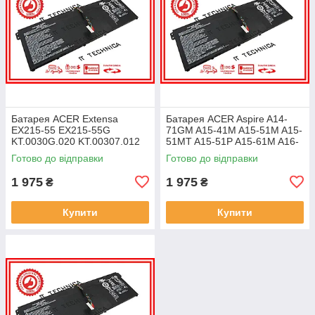
Батарея ACER Extensa
Батарея ACER Aspire A14-
EX215-55 EX215-55G
71GM A15-41M A15-51M A15-
KT.0030G.020 KT.00307.012
51MT A15-51P A15-61M A16-
11.25V 4471mAh ОРИГІНАЛ
51GM 11.25V 4471mAh
Готово до відправки
Готово до відправки
ОРИГІНАЛ
1 975
1 975
₴
₴
Купити
Купити