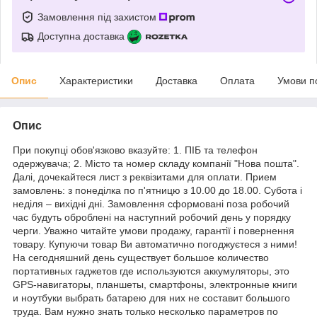
Замовлення під захистом
Доступна доставка
Опис
Характеристики
Доставка
Оплата
Умови п
Опис
При покупці обов'язково вказуйте: 1. ПІБ та телефон
одержувача; 2. Місто та номер складу компанії "Нова пошта".
Далі, дочекайтеся лист з реквізитами для оплати. Прием
замовлень: з понеділка по п'ятницю з 10.00 до 18.00. Субота і
неділя – вихідні дні. Замовлення сформовані поза робочий
час будуть оброблені на наступний робочий день у порядку
черги. Уважно читайте умови продажу, гарантії і повернення
товару. Купуючи товар Ви автоматично погоджуєтеся з ними!
На сегодняшний день существует большое количество
портативных гаджетов где используются аккумуляторы, это
GPS-навигаторы, планшеты, смартфоны, электронные книги
и ноутбуки выбрать батарею для них не составит большого
труда. Вам нужно знать только несколько параметров по