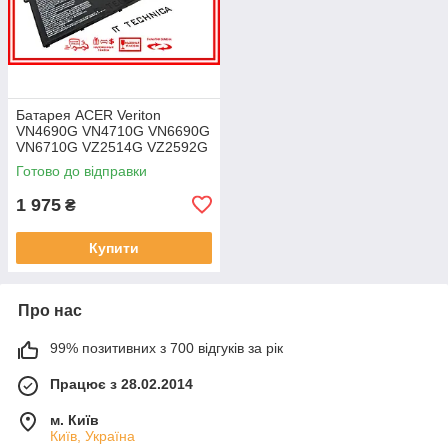
Батарея ACER Veriton
VN4690G VN4710G VN6690G
VN6710G VZ2514G VZ2592G
VZ2594G 11.25V 4471mAh
Готово до відправки
ОРИГІНАЛ
1 975
₴
Купити
Про нас
99% позитивних з 700 відгуків за рік
Працює з 28.02.2014
м. Київ
Київ, Україна