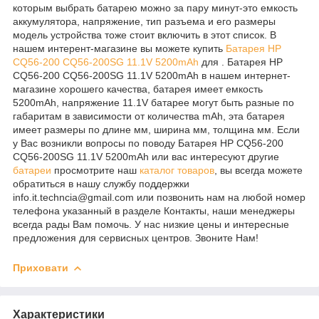
которым выбрать батарею можно за пару минут-это емкость
аккумулятора, напряжение, тип разъема и его размеры
модель устройства тоже стоит включить в этот список. В
нашем интерент-магазине вы можете купить
Батарея HP
CQ56-200 CQ56-200SG 11.1V 5200mAh
для . Батарея HP
CQ56-200 CQ56-200SG 11.1V 5200mAh в нашем интернет-
магазине хорошего качества, батарея имеет емкость
5200mAh, напряжение 11.1V батарее могут быть разные по
габаритам в зависимости от количества mAh, эта батарея
имеет размеры по длине мм, ширина мм, толщина мм. Если
у Вас возникли вопросы по поводу Батарея HP CQ56-200
CQ56-200SG 11.1V 5200mAh или вас интересуют другие
батареи
просмотрите наш
каталог
товаров
, вы всегда можете
обратиться в нашу службу поддержки
info.it.techncia@gmail.com или позвонить нам на любой номер
телефона указанный в разделе Контакты, наши менеджеры
всегда рады Вам помочь. У нас низкие цены и интересные
предложения для сервисных центров. Звоните Нам!
Приховати
Характеристики