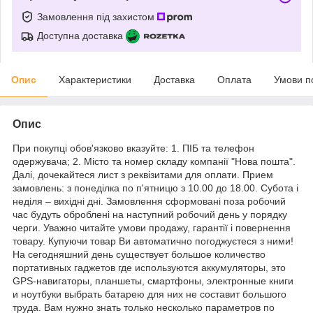
Замовлення під захистом
Доступна доставка
Опис
Характеристики
Доставка
Оплата
Умови п
Опис
При покупці обов'язково вказуйте: 1. ПІБ та телефон
одержувача; 2. Місто та номер складу компанії "Нова пошта".
Далі, дочекайтеся лист з реквізитами для оплати. Прием
замовлень: з понеділка по п'ятницю з 10.00 до 18.00. Субота і
неділя – вихідні дні. Замовлення сформовані поза робочий
час будуть оброблені на наступний робочий день у порядку
черги. Уважно читайте умови продажу, гарантії і повернення
товару. Купуючи товар Ви автоматично погоджуєтеся з ними!
На сегодняшний день существует большое количество
портативных гаджетов где используются аккумуляторы, это
GPS-навигаторы, планшеты, смартфоны, электронные книги
и ноутбуки выбрать батарею для них не составит большого
труда. Вам нужно знать только несколько параметров по