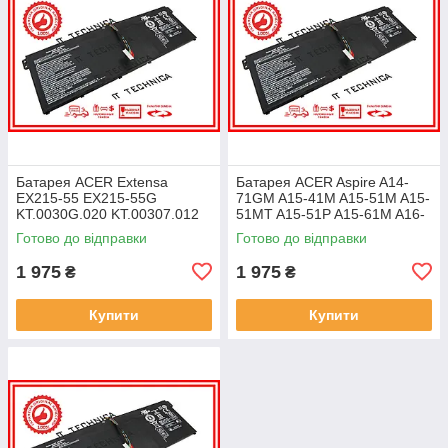
Батарея ACER Extensa
Батарея ACER Aspire A14-
EX215-55 EX215-55G
71GM A15-41M A15-51M A15-
KT.0030G.020 KT.00307.012
51MT A15-51P A15-61M A16-
11.25V 4471mAh ОРИГІНАЛ
51GM 11.25V 4471mAh
Готово до відправки
Готово до відправки
ОРИГІНАЛ
1 975
1 975
₴
₴
Купити
Купити