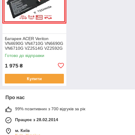
Батарея ACER Veriton
VN4690G VN4710G VN6690G
VN6710G VZ2514G VZ2592G
VZ2594G 11.25V 4471mAh
Готово до відправки
ОРИГІНАЛ
1 975
₴
Купити
Про нас
99% позитивних з 700 відгуків за рік
Працює з 28.02.2014
м. Київ