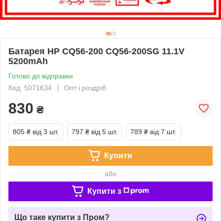
Батарея HP CQ56-200 CQ56-200SG 11.1V
5200mAh
Готово до відправки
Код: 5071634
Опт і роздріб
830
₴
805 ₴
від 3 шт.
797 ₴
від 5 шт.
789 ₴
від 7 шт.
Купити
або
Купити з
Що таке купити з Пром?