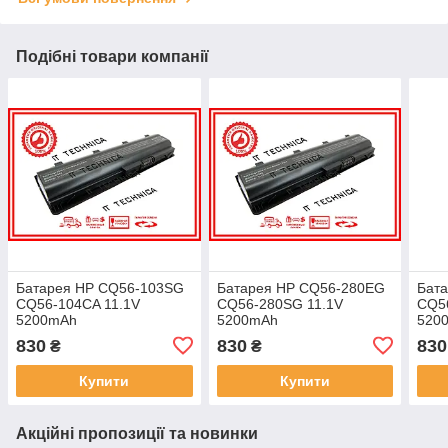
Подібні товари компанії
Батарея HP CQ56-103SG
Батарея HP CQ56-280EG
Бат
CQ56-104CA 11.1V
CQ56-280SG 11.1V
CQ5
5200mAh
5200mAh
520
830
830
830
₴
₴
Купити
Купити
Акційні пропозиції та новинки