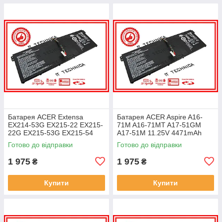
Батарея ACER Extensa
Батарея ACER Aspire A16-
EX214-53G EX215-22 EX215-
71M A16-71MT A17-51GM
22G EX215-53G EX215-54
A17-51M 11.25V 4471mAh
EX215-54G 11.25V 4471mAh
ОРИГІНАЛ
Готово до відправки
Готово до відправки
ОРИГІНАЛ
1 975
1 975
₴
₴
Купити
Купити