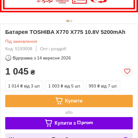
Батарея TOSHIBA X770 X775 10.8V 5200mAh
Під замовлення
Код: 5193008
Опт і роздріб
Відправка з
14 вересня 2026
1 045
₴
1 014 ₴
від 3 шт.
1 003 ₴
від 5 шт.
993 ₴
від 7 шт.
Купити
або
Купити з