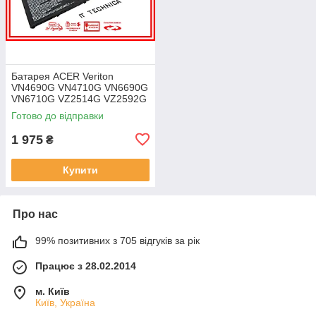
Батарея ACER Veriton
VN4690G VN4710G VN6690G
VN6710G VZ2514G VZ2592G
VZ2594G 11.25V 4471mAh
Готово до відправки
ОРИГІНАЛ
1 975
₴
Купити
Про нас
99% позитивних з 705 відгуків за рік
Працює з 28.02.2014
м. Київ
Київ, Україна