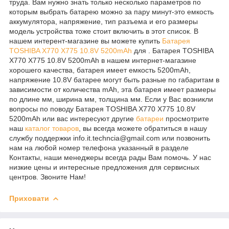
труда. Вам нужно знать только несколько параметров по
которым выбрать батарею можно за пару минут-это емкость
аккумулятора, напряжение, тип разъема и его размеры
модель устройства тоже стоит включить в этот список. В
нашем интерент-магазине вы можете купить
Батарея
TOSHIBA X770 X775 10.8V 5200mAh
для . Батарея TOSHIBA
X770 X775 10.8V 5200mAh в нашем интернет-магазине
хорошего качества, батарея имеет емкость 5200mAh,
напряжение 10.8V батарее могут быть разные по габаритам в
зависимости от количества mAh, эта батарея имеет размеры
по длине мм, ширина мм, толщина мм. Если у Вас возникли
вопросы по поводу Батарея TOSHIBA X770 X775 10.8V
5200mAh или вас интересуют другие
батареи
просмотрите
наш
каталог
товаров
, вы всегда можете обратиться в нашу
службу поддержки info.it.techncia@gmail.com или позвонить
нам на любой номер телефона указанный в разделе
Контакты, наши менеджеры всегда рады Вам помочь. У нас
низкие цены и интересные предложения для сервисных
центров. Звоните Нам!
Приховати