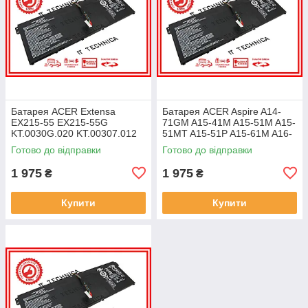
Батарея ACER Extensa
Батарея ACER Aspire A14-
EX215-55 EX215-55G
71GM A15-41M A15-51M A15-
KT.0030G.020 KT.00307.012
51MT A15-51P A15-61M A16-
11.25V 4471mAh ОРИГІНАЛ
51GM 11.25V 4471mAh
Готово до відправки
Готово до відправки
ОРИГІНАЛ
1 975
1 975
₴
₴
Купити
Купити