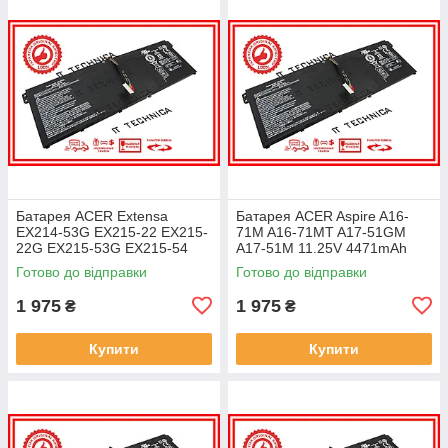
Батарея ACER Extensa
Батарея ACER Aspire A16-
EX214-53G EX215-22 EX215-
71M A16-71MT A17-51GM
22G EX215-53G EX215-54
A17-51M 11.25V 4471mAh
EX215-54G 11.25V 4471mAh
ОРИГІНАЛ
Готово до відправки
Готово до відправки
ОРИГІНАЛ
1 975
1 975
₴
₴
Купити
Купити