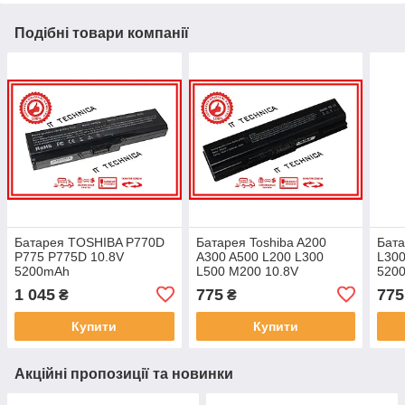
Подібні товари компанії
Батарея TOSHIBA P770D
Батарея Toshiba A200
Бата
P775 P775D 10.8V
A300 A500 L200 L300
L300
5200mAh
L500 M200 10.8V
520
5200mAh
1 045
775
775
₴
₴
Купити
Купити
Акційні пропозиції та новинки