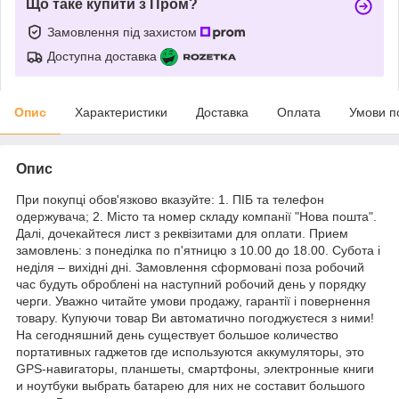
Що таке купити з Пром?
Замовлення під захистом
Доступна доставка
Опис
Характеристики
Доставка
Оплата
Умови п
Опис
При покупці обов'язково вказуйте: 1. ПІБ та телефон
одержувача; 2. Місто та номер складу компанії "Нова пошта".
Далі, дочекайтеся лист з реквізитами для оплати. Прием
замовлень: з понеділка по п'ятницю з 10.00 до 18.00. Субота і
неділя – вихідні дні. Замовлення сформовані поза робочий
час будуть оброблені на наступний робочий день у порядку
черги. Уважно читайте умови продажу, гарантії і повернення
товару. Купуючи товар Ви автоматично погоджуєтеся з ними!
На сегодняшний день существует большое количество
портативных гаджетов где используются аккумуляторы, это
GPS-навигаторы, планшеты, смартфоны, электронные книги
и ноутбуки выбрать батарею для них не составит большого