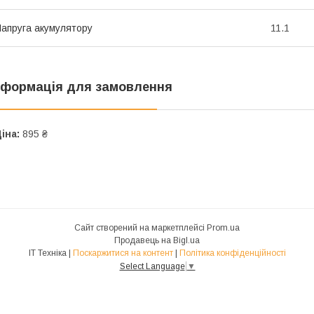
апруга акумулятору
11.1
нформація для замовлення
іна:
895 ₴
Сайт створений на маркетплейсі
Prom.ua
Продавець на Bigl.ua
IT Техніка |
Поскаржитися на контент
|
Політика конфіденційності
Select Language
▼