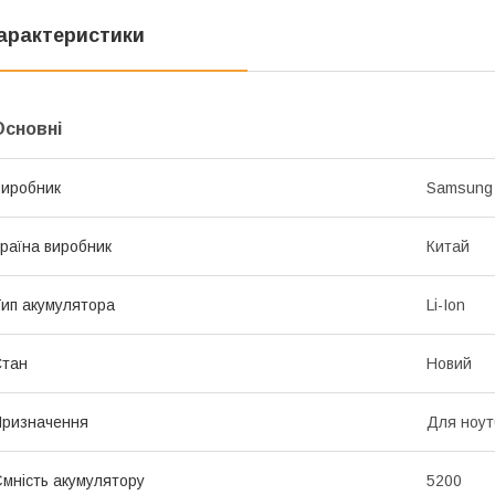
арактеристики
Основні
иробник
Samsung
раїна виробник
Китай
ип акумулятора
Li-Ion
Стан
Новий
ризначення
Для ноут
мність акумулятору
5200