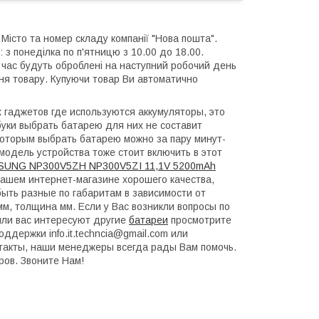
 Місто та номер складу компанії "Нова пошта".
 з понеділка по п'ятницю з 10.00 до 18.00.
й час будуть оброблені на наступний робочий день
ння товару. Купуючи товар Ви автоматично
гаджетов где используются аккумуляторы, это
уки выбрать батарею для них не составит
которым выбрать батарею можно за пару минут-
модель устройства тоже стоит включить в этот
SUNG NP300V5ZH NP300V5ZI 11,1V 5200mAh
шем интернет-магазине хорошего качества,
ыть разные по габаритам в зависимости от
м, толщина мм. Если у Вас возникли вопросы по
ли вас интересуют другие
батареи
просмотрите
оддержки info.it.techncia@gmail.com или
такты, наши менеджеры всегда рады Вам помочь.
ров. Звоните Нам!