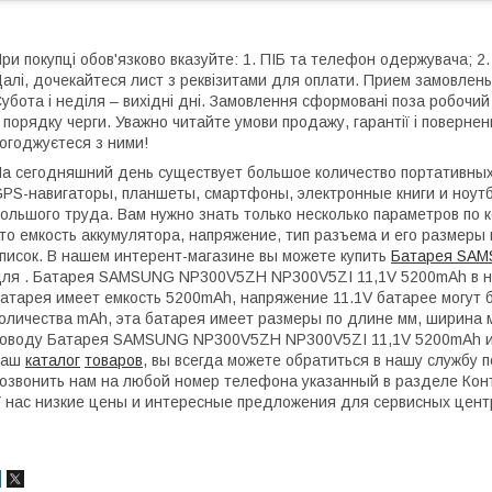
ри покупці обов'язково вказуйте: 1. ПІБ та телефон одержувача; 2.
алі, дочекайтеся лист з реквізитами для оплати. Прием замовлень:
убота і неділя – вихідні дні. Замовлення сформовані поза робочи
 порядку черги. Уважно читайте умови продажу, гарантії і поверне
огоджуєтеся з ними!
а сегодняшний день существует большое количество портативных 
PS-навигаторы, планшеты, смартфоны, электронные книги и ноутб
ольшого труда. Вам нужно знать только несколько параметров по 
то емкость аккумулятора, напряжение, тип разъема и его размеры 
писок. В нашем интерент-магазине вы можете купить
Батарея SAM
ля . Батарея SAMSUNG NP300V5ZH NP300V5ZI 11,1V 5200mAh в на
атарея имеет емкость 5200mAh, напряжение 11.1V батарее могут б
оличества mAh, эта батарея имеет размеры по длине мм, ширина м
оводу Батарея SAMSUNG NP300V5ZH NP300V5ZI 11,1V 5200mAh и
наш
каталог
товаров
, вы всегда можете обратиться в нашу службу п
озвонить нам на любой номер телефона указанный в разделе Кон
 нас низкие цены и интересные предложения для сервисных цент