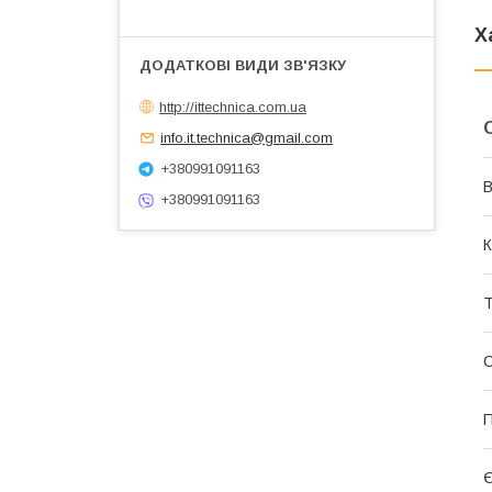
Х
http://ittechnica.com.ua
info.it.technica@gmail.com
+380991091163
В
+380991091163
К
Т
П
Є