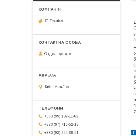
П
IT Техніка
Д
С
у
п
Н
G
Отдел продаж
б
э
с
д
б
Київ, Україна
к
п
п
У
+380 (99) 109-11-63
+380 (97) 716-52-18
+380 (93) 225-09-51