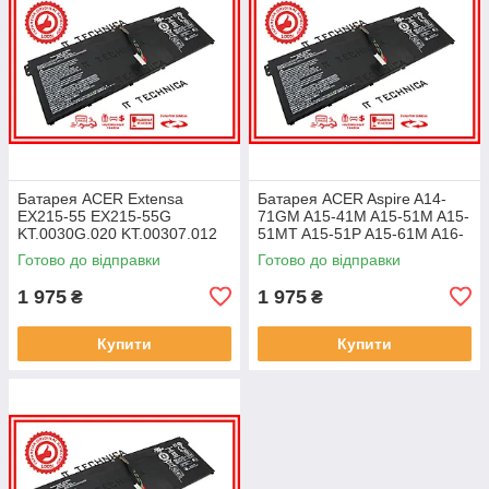
Батарея ACER Extensa
Батарея ACER Aspire A14-
EX215-55 EX215-55G
71GM A15-41M A15-51M A15-
KT.0030G.020 KT.00307.012
51MT A15-51P A15-61M A16-
11.25V 4471mAh ОРИГІНАЛ
51GM 11.25V 4471mAh
Готово до відправки
Готово до відправки
ОРИГІНАЛ
1 975
1 975
₴
₴
Купити
Купити