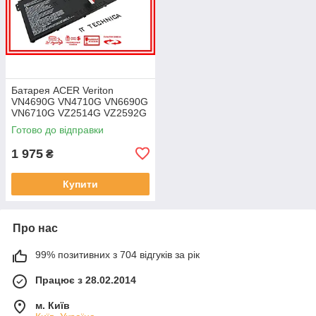
Батарея ACER Veriton
VN4690G VN4710G VN6690G
VN6710G VZ2514G VZ2592G
VZ2594G 11.25V 4471mAh
Готово до відправки
ОРИГІНАЛ
1 975
₴
Купити
Про нас
99% позитивних з 704 відгуків за рік
Працює з 28.02.2014
м. Київ