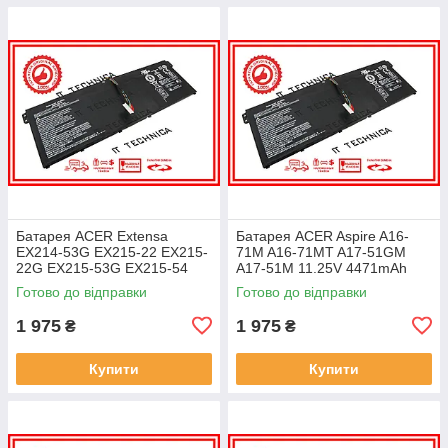
Батарея ACER Extensa
Батарея ACER Aspire A16-
EX214-53G EX215-22 EX215-
71M A16-71MT A17-51GM
22G EX215-53G EX215-54
A17-51M 11.25V 4471mAh
EX215-54G 11.25V 4471mAh
ОРИГІНАЛ
Готово до відправки
Готово до відправки
ОРИГІНАЛ
1 975
1 975
₴
₴
Купити
Купити