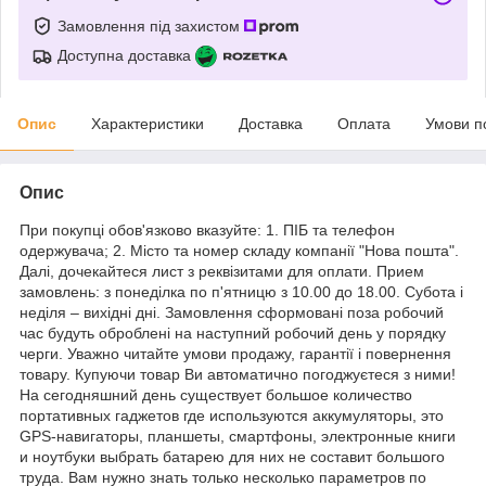
Замовлення під захистом
Доступна доставка
Опис
Характеристики
Доставка
Оплата
Умови п
Опис
При покупці обов'язково вказуйте: 1. ПІБ та телефон
одержувача; 2. Місто та номер складу компанії "Нова пошта".
Далі, дочекайтеся лист з реквізитами для оплати. Прием
замовлень: з понеділка по п'ятницю з 10.00 до 18.00. Субота і
неділя – вихідні дні. Замовлення сформовані поза робочий
час будуть оброблені на наступний робочий день у порядку
черги. Уважно читайте умови продажу, гарантії і повернення
товару. Купуючи товар Ви автоматично погоджуєтеся з ними!
На сегодняшний день существует большое количество
портативных гаджетов где используются аккумуляторы, это
GPS-навигаторы, планшеты, смартфоны, электронные книги
и ноутбуки выбрать батарею для них не составит большого
труда. Вам нужно знать только несколько параметров по