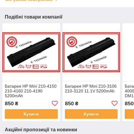
Подібні товари компанії
Батарея HP Mini 210-4150
Батарея HP Mini 210-3106
Бата
210-4160 210-4190
210-3120 11.1V 5200mAh
400
5200mAh
DM1-
200-
850
850
850
₴
₴
520
Купити
Купити
Акційні пропозиції та новинки