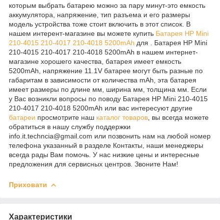
которым выбрать батарею можно за пару минут-это емкость
аккумулятора, напряжение, тип разъема и его размеры
модель устройства тоже стоит включить в этот список. В
нашем интерент-магазине вы можете купить
Батарея HP Mini
210-4015 210-4017 210-4018 5200mAh
для . Батарея HP Mini
210-4015 210-4017 210-4018 5200mAh в нашем интернет-
магазине хорошего качества, батарея имеет емкость
5200mAh, напряжение 11.1V батарее могут быть разные по
габаритам в зависимости от количества mAh, эта батарея
имеет размеры по длине мм, ширина мм, толщина мм. Если
у Вас возникли вопросы по поводу Батарея HP Mini 210-4015
210-4017 210-4018 5200mAh или вас интересуют другие
батареи
просмотрите наш
каталог
товаров
, вы всегда можете
обратиться в нашу службу поддержки
info.it.techncia@gmail.com или позвонить нам на любой номер
телефона указанный в разделе Контакты, наши менеджеры
всегда рады Вам помочь. У нас низкие цены и интересные
предложения для сервисных центров. Звоните Нам!
Приховати
Характеристики