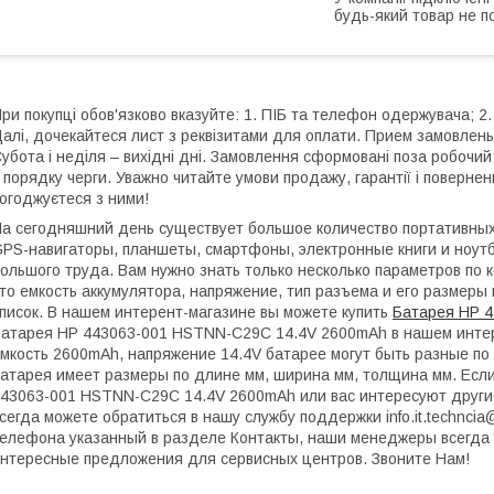
будь-який товар не п
ри покупці обов'язково вказуйте: 1. ПІБ та телефон одержувача; 2.
алі, дочекайтеся лист з реквізитами для оплати. Прием замовлень:
убота і неділя – вихідні дні. Замовлення сформовані поза робочи
 порядку черги. Уважно читайте умови продажу, гарантії і поверне
огоджуєтеся з ними!
а сегодняшний день существует большое количество портативных 
PS-навигаторы, планшеты, смартфоны, электронные книги и ноутб
ольшого труда. Вам нужно знать только несколько параметров по 
то емкость аккумулятора, напряжение, тип разъема и его размеры 
писок. В нашем интерент-магазине вы можете купить
Батарея HP 
атарея HP 443063-001 HSTNN-C29C 14.4V 2600mAh в нашем интер
мкость 2600mAh, напряжение 14.4V батарее могут быть разные по 
атарея имеет размеры по длине мм, ширина мм, толщина мм. Если
43063-001 HSTNN-C29C 14.4V 2600mAh или вас интересуют друг
сегда можете обратиться в нашу службу поддержки info.it.technci
елефона указанный в разделе Контакты, наши менеджеры всегда 
нтересные предложения для сервисных центров. Звоните Нам!