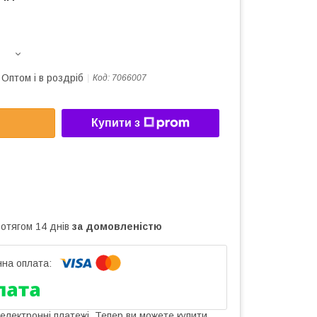
Оптом і в роздріб
Код:
7066007
Купити з
ротягом 14 днів
за домовленістю
 електронні платежі. Тепер ви можете купити