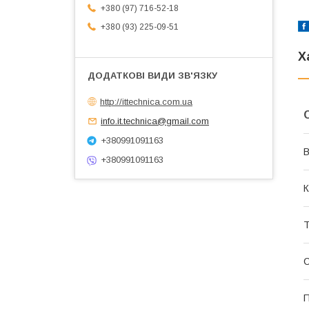
+380 (97) 716-52-18
+380 (93) 225-09-51
Х
http://ittechnica.com.ua
info.it.technica@gmail.com
+380991091163
В
+380991091163
К
Т
П