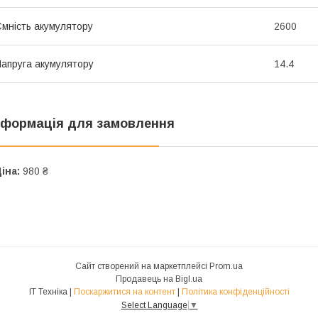
мність акумулятору
2600
апруга акумулятору
14.4
нформація для замовлення
іна:
980 ₴
Сайт створений на маркетплейсі
Prom.ua
Продавець на Bigl.ua
IT Техніка |
Поскаржитися на контент
|
Політика конфіденційності
Select Language
▼