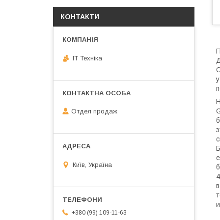
КОНТАКТИ
П
IT Техніка
Д
С
у
п
Н
G
Отдел продаж
б
э
с
Б
е
Київ, Україна
б
4
в
т
и
+380 (99) 109-11-63