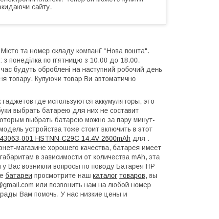
окидаючи сайту.
 Місто та номер складу компанії "Нова пошта".
 з понеділка по п'ятницю з 10.00 до 18.00.
й час будуть оброблені на наступний робочий день
ння товару. Купуючи товар Ви автоматично
гаджетов где используются аккумуляторы, это
уки выбрать батарею для них не составит
которым выбрать батарею можно за пару минут-
модель устройства тоже стоит включить в этот
443063-001 HSTNN-C29C 14.4V 2600mAh
для .
нет-магазине хорошего качества, батарея имеет
габаритам в зависимости от количества mAh, эта
 у Вас возникли вопросы по поводу Батарея HP
ие
батареи
просмотрите наш
каталог
товаров
, вы
a@gmail.com или позвонить нам на любой номер
рады Вам помочь. У нас низкие цены и