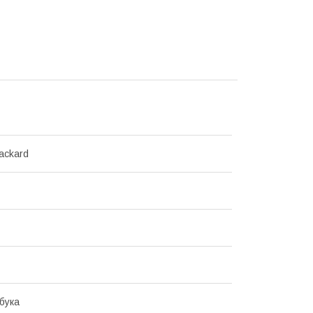
ackard
бука