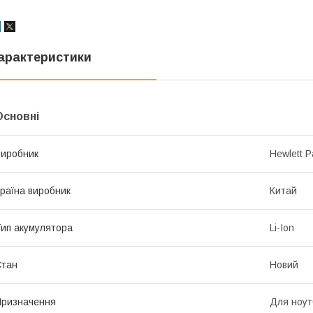
арактеристики
Основні
иробник
Hewlett P
раїна виробник
Китай
ип акумулятора
Li-Ion
Стан
Новий
ризначення
Для ноут