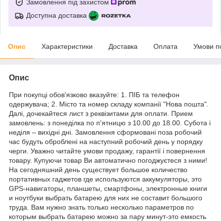
Замовлення під захистом
Доступна доставка
Опис
Характеристики
Доставка
Оплата
Умови п
Опис
При покупці обов'язково вказуйте: 1. ПІБ та телефон
одержувача; 2. Місто та номер складу компанії "Нова пошта".
Далі, дочекайтеся лист з реквізитами для оплати. Прием
замовлень: з понеділка по п'ятницю з 10.00 до 18.00. Субота і
неділя – вихідні дні. Замовлення сформовані поза робочий
час будуть оброблені на наступний робочий день у порядку
черги. Уважно читайте умови продажу, гарантії і повернення
товару. Купуючи товар Ви автоматично погоджуєтеся з ними!
На сегодняшний день существует большое количество
портативных гаджетов где используются аккумуляторы, это
GPS-навигаторы, планшеты, смартфоны, электронные книги
и ноутбуки выбрать батарею для них не составит большого
труда. Вам нужно знать только несколько параметров по
которым выбрать батарею можно за пару минут-это емкость