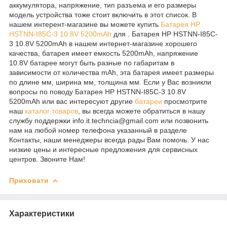
аккумулятора, напряжение, тип разъема и его размеры
модель устройства тоже стоит включить в этот список. В
нашем интерент-магазине вы можете купить
Батарея HP
HSTNN-I85C-3 10.8V 5200mAh
для . Батарея HP HSTNN-I85C-
3 10.8V 5200mAh в нашем интернет-магазине хорошего
качества, батарея имеет емкость 5200mAh, напряжение
10.8V батарее могут быть разные по габаритам в
зависимости от количества mAh, эта батарея имеет размеры
по длине мм, ширина мм, толщина мм. Если у Вас возникли
вопросы по поводу Батарея HP HSTNN-I85C-3 10.8V
5200mAh или вас интересуют другие
батареи
просмотрите
наш
каталог
товаров
, вы всегда можете обратиться в нашу
службу поддержки info.it.techncia@gmail.com или позвонить
нам на любой номер телефона указанный в разделе
Контакты, наши менеджеры всегда рады Вам помочь. У нас
низкие цены и интересные предложения для сервисных
центров. Звоните Нам!
Приховати
Характеристики