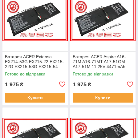
Батарея ACER Extensa
Батарея ACER Aspire A16-
EX214-53G EX215-22 EX215-
71M A16-71MT A17-51GM
22G EX215-53G EX215-54
A17-51M 11.25V 4471mAh
EX215-54G 11.25V 4471mAh
ОРИГІНАЛ
Готово до відправки
Готово до відправки
ОРИГІНАЛ
1 975
1 975
₴
₴
Купити
Купити