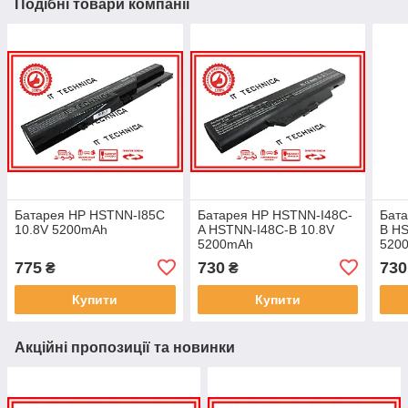
Подібні товари компанії
Батарея HP HSTNN-I85C
Батарея HP HSTNN-I48C-
Бат
10.8V 5200mAh
A HSTNN-I48C-B 10.8V
B HS
5200mAh
520
775
730
730
₴
₴
Купити
Купити
Акційні пропозиції та новинки