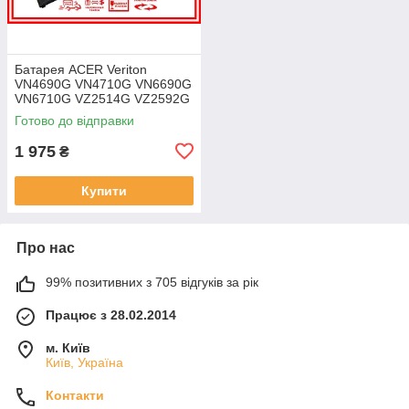
Батарея ACER Veriton
VN4690G VN4710G VN6690G
VN6710G VZ2514G VZ2592G
VZ2594G 11.25V 4471mAh
Готово до відправки
ОРИГІНАЛ
1 975
₴
Купити
Про нас
99% позитивних з 705 відгуків за рік
Працює з 28.02.2014
м. Київ
Київ, Україна
Контакти