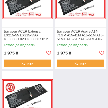
Батарея ACER Extensa
Батарея ACER Aspire A14-
EX215-55 EX215-55G
71GM A15-41M A15-51M A15-
KT.0030G.020 KT.00307.012
51MT A15-51P A15-61M A16-
11.25V 4471mAh ОРИГІНАЛ
51GM 11.25V 4471mAh
Готово до відправки
Готово до відправки
ОРИГІНАЛ
1 975
1 975
₴
₴
Купити
Купити