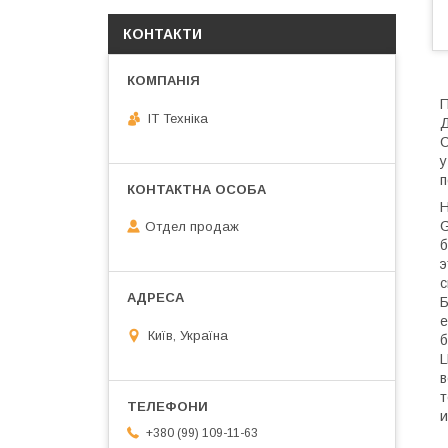
КОНТАКТИ
П
IT Техніка
Д
С
у
п
Н
G
Отдел продаж
б
э
с
Б
е
Київ, Україна
б
L
в
т
и
+380 (99) 109-11-63