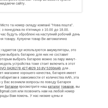
окидаючи сайту.
 Місто та номер складу компанії "Нова пошта".
 з понеділка по п'ятницю з 10.00 до 18.00.
й час будуть оброблені на наступний робочий день
ння товару. Купуючи товар Ви автоматично
гаджетов где используются аккумуляторы, это
уки выбрать батарею для них не составит
которым выбрать батарею можно за пару минут-
модель устройства тоже стоит включить в этот
OVO 0A36278 42T4829 10.8V 5200mAh
для .
т-магазине хорошего качества, батарея имеет
габаритам в зависимости от количества mAh, эта
 у Вас возникли вопросы по поводу Батарея
гие
батареи
просмотрите наш
каталог
товаров
, вы
a@gmail.com или позвонить нам на любой номер
рады Вам помочь. У нас низкие цены и