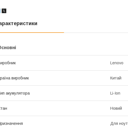
арактеристики
Основні
иробник
Lenovo
раїна виробник
Китай
ип акумулятора
Li-Ion
Стан
Новий
ризначення
Для ноут