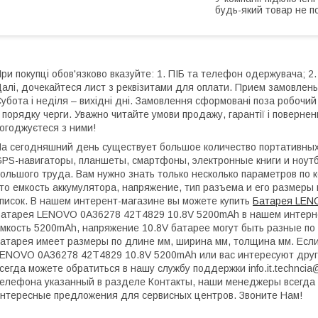
будь-який товар не п
ри покупці обов'язково вказуйте: 1. ПІБ та телефон одержувача; 2.
алі, дочекайтеся лист з реквізитами для оплати. Прием замовлень:
убота і неділя – вихідні дні. Замовлення сформовані поза робочи
 порядку черги. Уважно читайте умови продажу, гарантії і поверне
огоджуєтеся з ними!
а сегодняшний день существует большое количество портативных 
PS-навигаторы, планшеты, смартфоны, электронные книги и ноутб
ольшого труда. Вам нужно знать только несколько параметров по 
то емкость аккумулятора, напряжение, тип разъема и его размеры 
писок. В нашем интерент-магазине вы можете купить
Батарея LEN
атарея LENOVO 0A36278 42T4829 10.8V 5200mAh в нашем интерне
мкость 5200mAh, напряжение 10.8V батарее могут быть разные по 
атарея имеет размеры по длине мм, ширина мм, толщина мм. Если
ENOVO 0A36278 42T4829 10.8V 5200mAh или вас интересуют дру
сегда можете обратиться в нашу службу поддержки info.it.technci
елефона указанный в разделе Контакты, наши менеджеры всегда 
нтересные предложения для сервисных центров. Звоните Нам!