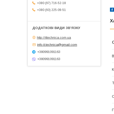
+380 (97) 716-52-18
+380 (93) 225-09-51
Х
http://ittechnica.com.ua
info.it.technica@gmail.com
+380991091163
В
+380991091163
К
Т
П