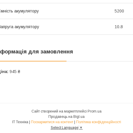
мність акумулятору
5200
апруга акумулятору
10.8
нформація для замовлення
іна:
945 ₴
Сайт створений на маркетплейсі
Prom.ua
Продавець на Bigl.ua
IT Техніка |
Поскаржитися на контент
|
Політика конфіденційності
Select Language
▼